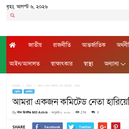
বৃহঃ, আগস্ট ৬, ২০২৬
জাতীয়
রাজনীতি
আন্তর্জাতিক
অর্থন
আইন/আদালত
স্বাক্ষাৎকার
স্বাস্থ্য
অন্যান্য
Home
ব্রেকিং
আমরা একজন কমিটেড নেতা হারিয়েছি : কাদের
ব্রেকিং
রাজনীতি
আমরা একজন কমিটেড নেতা হারিয়েছ
By
স্টাফ রিপোর্টারঃ MD Ashik
-
জানুয়ারি ৫, ২০১৯
274
0
SHARE
Facebook
Twitter