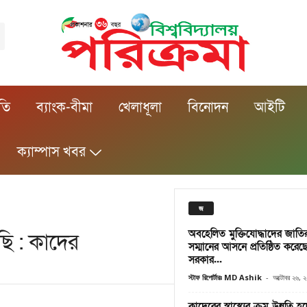
ীতি
ব্যাংক-বীমা
খেলাধূলা
বিনোদন
আইটি
ক্যাম্পাস খবর
জ
অবহেলিত মুক্তিযোদ্ধাদের জাতির শ
ি : কাদের
সম্মানের আসনে প্রতিষ্ঠিত করেছে
সরকার...
স্টাফ রিপোর্টারঃ MD Ashik
-
অক্টোবর ২৬, 
কাদেরের স্বাস্থ্যের ক্রম উন্নতি হচ