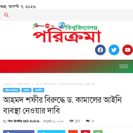
শুক্র, আগস্ট ৭, ২০২৬
Home
আইন/আদালত
আহমদ শফীর বিরুদ্ধে ড. কামালের আইনি ব্যবস্থা নেওয়ার দাবি
আইন/আদালত
ব্রেকিং
রাজনীতি
আহমদ শফীর বিরুদ্ধে ড. কামালের আইনি
ব্যবস্থা নেওয়ার দাবি
By
স্টাফ রিপোর্টারঃ MD Ashik
-
জানুয়ারি ১৫, ২০১৯
257
0