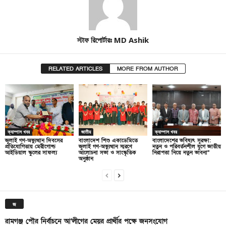
স্টাফ রিপোর্টারঃ MD Ashik
RELATED ARTICLES
MORE FROM AUTHOR
ক্যাম্পাস খবর
জাতীয়
ক্যাম্পাস খবর
জুলাই গণ-অভ্যুত্থান দিবসের
বাংলাদেশ শিশু একাডেমিতে
বাংলাদেশের ভবিষ্যৎ সুরক্ষা:
প্রতিযোগিতায় মেরীগোল্ড
জুলাই গণ-অভ্যুত্থান স্মরণে
নতুন ও পরিবর্তনশীল যুগে জাতীয়
আইডিয়াল স্কুলের সাফল্য
আলোচনা সভা ও সাংস্কৃতিক
নিরাপত্তা নিয়ে নতুন ভাবনা”
অনুষ্ঠান
জ
রামগঞ্জ পৌর নির্বাচনে আ’লীগের মেয়র প্রার্থীর পক্ষে জনসংযোগ