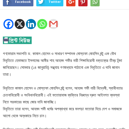
Facebook
Twitter
গণফোরাম সভাপতি ড. কামাল হোসেন ও সাধারণ সম্পাদক মোস্তফা মোহসিন মন্টু এক যৌথ
বিবৃতিতে হেফাজতে ইসলামের আমীর শাহ আহমদ শফীর নারী শিক্ষাবিরোধী বক্তব্যের তীব্র নিন্দা
জানিয়েছেন। সোমবার (১৪ জানুয়ারি) সন্ধ্যায় গণমাধ্যমে পাঠানো এক বিবৃতিতে এ দাবি জানান
তারা।
বিবৃতিতে কামাল হোসেন ও মোস্তফা মোহসিন মন্টু বলেন, আহমদ শফী নারী বিদ্বেষী, স্বাধীনতার
চেতনাবিরোধী ও সংবিধানবিরোধী। এই ফতোয়াবাজ ব্যক্তির বিরুদ্ধে দ্রুত আইনগত ব্যবস্থা
নিতে সরকারের কাছে জোর দাবি জানাচ্ছি।
বিবৃতিতে তারা বলেন, আহমদ শফী ধর্মের অপব্যাখ্যা করে মনগড়া ফতোয়া দিয়ে দেশ ও সমাজকে
আলো থেকে অন্ধকারে নিতে চান।