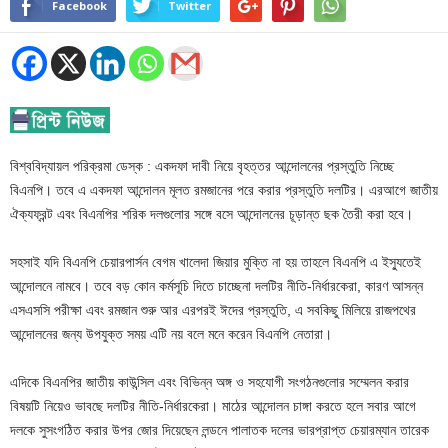
Facebook
Twitter
বিশ্ববিদ্যায়ল পরিক্রমা ডেস্ক : একদফা দাবী নিয়ে বৃহত্তর আন্দোলনের প্রস্তুতি নিচ্ছে
বিএনপি। তবে এ একদফা আন্দোলন মূলত রমজানের পরে করার প্রস্তুতি দলটির। এরআগে জাতীয়
ঐক্যফ্রন্ট এবং বিএনপির শরিক দলগুলোর সঙ্গে বসে আন্দোলনের চূড়ান্ত ছক তৈরী করা হবে।
সহসাই যদি বিএনপি চেয়ারপার্সন বেগম খালেদা জিয়ার মুক্তি না হয় তাহলে বিএনপি এ ইস্যুতেই
আন্দোলনে নামবে। তবে বড় কোন কর্মসূচি দিতে চাচ্ছেনা দলটির নীতি-নির্ধারকেরা, কারণ আসন্ন
এসএসসি পরীক্ষা এবং রমজান শুরু আর এরপরই ঈদের প্রস্তুতি, এ সবকিছু মিলিয়ে রাজপথের
আন্দোলনের জন্য উপযুক্ত সময় এটি নয় বলে মনে করেন বিএনপি নেতারা।
এদিকে বিএনপির জাতীয় কাউন্সিল এবং বিভিন্ন অঙ্গ ও সহযোগী সংগঠনগুলোর সম্মেলন করার
বিষয়টি নিয়েও ভাবছে দলটির নীতি-নির্ধারকেরা। মাঠের আন্দোলন চাঙ্গা করতে হলে সবার আগে
দলকে সুসংগঠিত করার উপর জোর দিয়েছেন লন্ডনে পালাতক দলের ভারপ্রাপ্ত চেয়ারম্যান তারেক