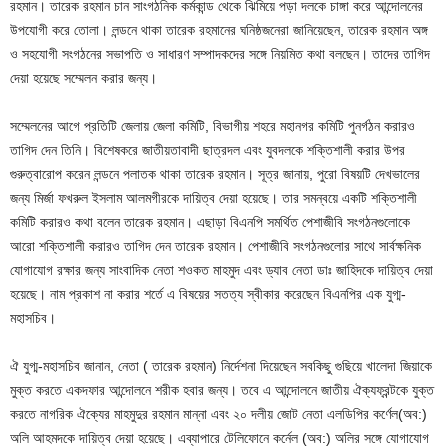
রহমান। তারেক রহমান চান সাংগঠনিক কর্মকান্ড থেকে ঝিমিয়ে পড়া দলকে চাঙ্গা করে আন্দোলনের
উপযোগী করে তোলা। লন্ডনে থাকা তারেক রহমানের ঘনিষ্ঠজনেরা জানিয়েছেন, তারেক রহমান অঙ্গ
ও সহযোগী সংগঠনের সভাপতি ও সাধারণ সম্পাদকদের সঙ্গে নিয়মিত কথা বলছেন। তাদের তাগিদ
দেয়া হয়েছে সম্মেলন করার জন্য।
সম্মেলনের আগে প্রতিটি জেলায় জেলা কমিটি, বিভাগীয় শহরে মহানগর কমিটি পুনর্গঠন করারও
তাগিদ দেন তিনি। বিশেষকরে জাতীয়তাবাদী ছাত্রদল এবং যুবদলকে শক্তিশালী করার উপর
গুরুত্বারোপ করেন লন্ডনে পলাতক থাকা তারেক রহমান। সূত্র জানায়, পুরো বিষয়টি দেখভালের
জন্য মির্জা ফখরুল ইসলাম আলমগীরকে দায়িত্ব দেয়া হয়েছে। তার সমন্বয়ে একটি শক্তিশালী
কমিটি করারও কথা বলেন তারেক রহমান। এছাড়া বিএনপি সমর্থিত পেশাজীবি সংগঠনগুলোকে
আরো শক্তিশালী করারও তাগিদ দেন তারেক রহমান। পেশাজীবি সংগঠনগুলোর সাথে সার্বক্ষনিক
যোগাযোগ রক্ষার জন্য সাংবাদিক নেতা শওকত মাহমুদ এবং ড্যাব নেতা ডাঃ জাহিদকে দায়িত্ব দেয়া
হয়েছে। নাম প্রকাশ না করার শর্তে এ বিষয়ের সতত্য স্বীকার করেছেন বিএনপির এক যুগ্ম-
মহাসচিব।
ঐ যুগ্ম-মহাসচিব জানান, নেতা ( তারেক রহমান) নির্দেশনা দিয়েছেন সবকিছু গুছিয়ে খালেদা জিয়াকে
মুক্ত করতে একদফার আন্দোলনে শরীক হবার জন্য। তবে এ আন্দোলনে জাতীয় ঐক্যফ্রন্টকে যুক্ত
করতে নাগরিক ঐক্যের মাহমুদুর রহমান মান্না এবং ২০ দলীয় জোট নেতা এলডিপির কর্ণেল(অব:)
অলি আহমদকে দায়িত্ব দেয়া হয়েছে। এব্যাপারে টেলিফোনে কর্নেল (অব:) অলির সঙ্গে যোগাযোগ