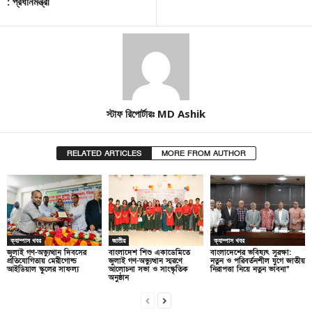
: প্রধানমন্ত্রী
স্টাফ রিপোর্টারঃ MD Ashik
RELATED ARTICLES
MORE FROM AUTHOR
ক্যাম্পাস খবর
জাতীয়
ক্যাম্পাস খবর
জুলাই গণ-অভ্যুত্থান দিবসের
বাংলাদেশ শিশু একাডেমিতে
বাংলাদেশের ভবিষ্যৎ সুরক্ষা:
প্রতিযোগিতায় মেরীগোল্ড
জুলাই গণ-অভ্যুত্থান স্মরণে
নতুন ও পরিবর্তনশীল যুগে জাতীয়
আইডিয়াল স্কুলের সাফল্য
আলোচনা সভা ও সাংস্কৃতিক
নিরাপত্তা নিয়ে নতুন ভাবনা”
অনুষ্ঠান