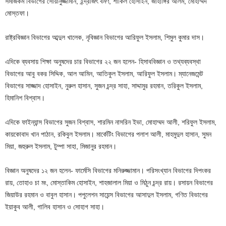
সমাজকর্ম বিভাগের সোয়ানুজ্জামান, ইন্দ্রজিৎ বর্মণ, শাকিল হোসাইন, জাহাঙ্গির আলম, মোহাম্মদ
মোস্তফা।
রাষ্ট্রবিজ্ঞান বিভাগের আব্দুল খালেক, নৃবিজ্ঞান বিভাগের আরিফুল ইসলাম, শিমুল কুমার দাস।
এদিকে ব্যবসায় শিক্ষা অনুষদের চার বিভাগের ২২ জন হলেন- হিসাববিজ্ঞান ও তথ্যব্যবস্থা
বিভাগের আবু বকর সিদ্দিক, আল আমিন, আতিকুল ইসলাম, আরিফুল ইসলাম। ম্যানেজমেন্ট
বিভাগের সাজ্জাদ হোসাইন, নুরুল হাসান, সুজন চন্দ্র সাহা, সাদ্দামুর রহমান, তরিকুল ইসলাম,
হিমানিশ বিশ্বাস।
এদিকে ফাইন্যান্স বিভাগের সুজন বিশ্বাস, শারমিন নাসরিন ইভা, মোহাম্মদ আলী, শরিফুল ইসলাম,
কায়কোবাদ খান পাঠান, রকিবুল ইসলাম। মার্কেটিং বিভাগের পলাশ আলী, মাহমুদুল হাসান, সুমন
মিয়া, জহুরুল ইসলাম, টুম্পা সাহা, মিজানুর রহমান।
বিজ্ঞান অনুষদের ১২ জন হলেন- ফার্মেসি বিভাগের মনিরুজ্জামান। পরিসংখ্যান বিভাগের দিপংকর
রায়, তোহাও চা মং, মোস্তাকিম হোসাইন, শাহজালাল মিয়া ও মিঠুন চন্দ্র রায়। রসায়ন বিভাগের
জিয়াউর রহমান ও বাবুল হাসান। পপুলেশন সায়েন্স বিভাগের আসাদুল ইসলাম, গণিত বিভাগের
ইয়াকুব আলী, গালিব হাসান ও সোহাগ সাহা।