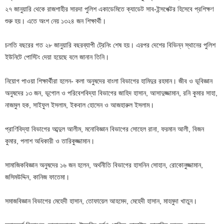
২৭ জানুয়ারি থেকে রাজশাহীর সারদা পুলিশ একাডেমিতে ক্যাডেট সাব-ইন্সপেক্টর হিসেবে প্রশিক্ষণ
শুরু হয়। এতে অংশ নেয় ১৩২৪ জন শিক্ষার্থী।
চলতি বছরের গত ২৮ জানুয়ারি বছরব্যাপী ট্রেনিং শেষ হয়। এরপর দেশের বিভিন্ন স্থানের পুলিশ
ইউনিটে পোস্টিং দেয়া হয়েছে বলে জানান তিনি।
নিয়োগ পাওয়া শিক্ষার্থীরা হলেন- কলা অনুষদের বাংলা বিভাগের হামিদুর রহমান। জীব ও ভূবিজ্ঞান
অনুষদের ১৩ জন, ভূগোল ও পরিবেশবিদ্যা বিভাগের জাহিদ হাসান, আসাদুজ্জামান, রনি কুমার সাহা,
নাজমুল হক, সাইফুল ইসলাম, ইকবাল হোসেন ও আজহারুল ইসলাম।
প্রাণিবিদ্যা বিভাগের আব্দুল আলীম, মনোবিজ্ঞান বিভাগের সোহেল রানা, ফরমান আলী, বিজন
কুমার, পলাশ অধিকারী ও তারিকুজ্জামান।
সামাজিকবিজ্ঞান অনুষদের ১৬ জন হলেন, অর্থনীতি বিভাগের হাসনিন সোহান, রোকোনুজ্জামান,
জসিমউদ্দিন, কানিজ ফাতেমা।
সমাজবিজ্ঞান বিভাগের মেহেদী হাসান, তোফায়েল আহমেদ, মেহেদী হাসান, মাহমুদা খাতুন।