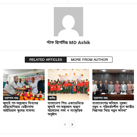
স্টাফ রিপোর্টারঃ MD Ashik
RELATED ARTICLES
MORE FROM AUTHOR
ক্যাম্পাস খবর
জাতীয়
ক্যাম্পাস খবর
জুলাই গণ-অভ্যুত্থান দিবসের
বাংলাদেশ শিশু একাডেমিতে
বাংলাদেশের ভবিষ্যৎ সুরক্ষা:
প্রতিযোগিতায় মেরীগোল্ড
জুলাই গণ-অভ্যুত্থান স্মরণে
নতুন ও পরিবর্তনশীল যুগে জাতীয়
আইডিয়াল স্কুলের সাফল্য
আলোচনা সভা ও সাংস্কৃতিক
নিরাপত্তা নিয়ে নতুন ভাবনা”
অনুষ্ঠান