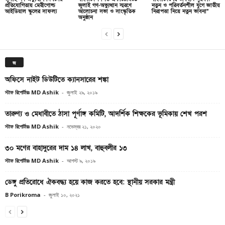
প্রতিযোগিতায় মেরীগোল্ড
জুলাই গণ-অভ্যুত্থান স্মরণে
নতুন ও পরিবর্তনশীল যুগে জাতীয়
আইডিয়াল স্কুলের সাফল্য
আলোচনা সভা ও সাংস্কৃতিক
নিরাপত্তা নিয়ে নতুন ভাবনা”
অনুষ্ঠান
জ
অফিসে নাইট ডিউটিতে ক্যানসারের শঙ্কা
স্টাফ রিপোর্টারঃ MD Ashik
-
জুলাই ২৯, ২০১৯
তারুণ্য ও মেধাবীতে ঠাসা পূর্ণাঙ্গ কমিটি, আদর্শিক শিক্ষকের ভূমিকায় শেখ পরশ
স্টাফ রিপোর্টারঃ MD Ashik
-
নভেম্বর ২১, ২০২০
৩০ মণের বাহাদুরের দাম ১৪ লাখ, বাহুবলীর ১৩
স্টাফ রিপোর্টারঃ MD Ashik
-
আগস্ট ৯, ২০১৯
ডেঙ্গু প্রতিরোধে ঐকবদ্ধ্য হয়ে কাজ করতে হবে: স্থানীয় সরকার মন্ত্রী
B Porikroma
-
জুলাই ১০, ২০২১