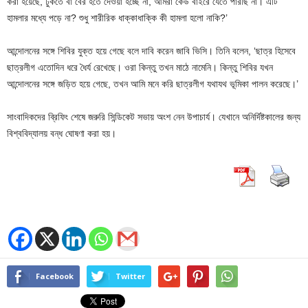
করা হয়েছে, ঢুকতে বা বের হতে দেওয়া হচ্ছে না, আমরা কেউ বাইরে যেতে পারছি না। এটি
হামলার মধ্যে পড়ে না? শুধু শারীরিক ধাক্কাধাক্কি কী হামলা হলো নাকি?’
আন্দোলনের সঙ্গে শিবির যুক্ত হয়ে গেছে বলে দাবি করেন জাবি ভিসি। তিনি বলেন, ‘ছাত্র হিসেবে
ছাত্রলীগ এতোদিন ধরে ধৈর্য রেখেছে। ওরা কিন্তু তখন মাঠে নামেনি। কিন্তু শিবির যখন
আন্দোলনের সঙ্গে জড়িত হয়ে গেছে, তখন আমি মনে করি ছাত্রলীগ যথাযথ ভূমিকা পালন করেছে।’
সাংবাদিকদের ব্রিফিং শেষে জরুরি সিন্ডিকেট সভায় অংশ নেন উপাচার্য। যেখানে অনির্দিষ্টকালের জন্য
বিশ্ববিদ্যালয় বন্ধ ঘোষণা করা হয়।
Facebook
Twitter