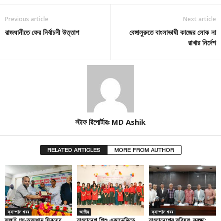
Previous article
Next article
রাজধানীতে ফের নির্বাচনী উত্তাপ
বেঙ্গালুরুতে বাংলাভাষী কাজের লোক না
রাখার নির্দেশ
স্টাফ রিপোর্টারঃ MD Ashik
RELATED ARTICLES
MORE FROM AUTHOR
ক্যাম্পাস খবর
জাতীয়
ক্যাম্পাস খবর
জুলাই গণ-অভ্যুত্থান দিবসের
বাংলাদেশ শিশু একাডেমিতে
বাংলাদেশের ভবিষ্যৎ সুরক্ষা: