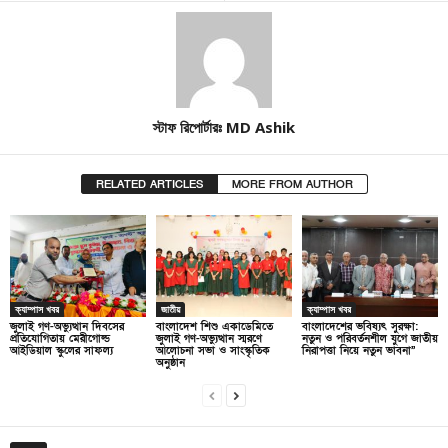
স্টাফ রিপোর্টারঃ MD Ashik
RELATED ARTICLES
MORE FROM AUTHOR
ক্যাম্পাস খবর
জাতীয়
ক্যাম্পাস খবর
জুলাই গণ-অভ্যুত্থান দিবসের
বাংলাদেশ শিশু একাডেমিতে
বাংলাদেশের ভবিষ্যৎ সুরক্ষা:
প্রতিযোগিতায় মেরীগোল্ড
জুলাই গণ-অভ্যুত্থান স্মরণে
নতুন ও পরিবর্তনশীল যুগে জাতীয়
আইডিয়াল স্কুলের সাফল্য
আলোচনা সভা ও সাংস্কৃতিক
নিরাপত্তা নিয়ে নতুন ভাবনা”
অনুষ্ঠান