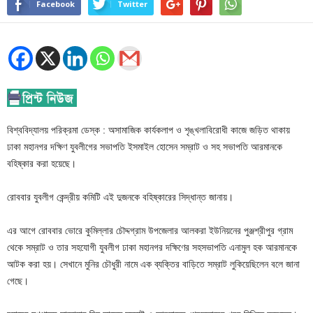
Facebook
Twitter
বিশ্ববিদ্যালয় পরিক্রমা ডেস্ক : অসামাজিক কার্যকলাপ ও শৃঙ্খলাবিরোধী কাজে জড়িত থাকায়
ঢাকা মহানগর দক্ষিণ যুবলীগের সভাপতি ইসমাইল হোসেন সম্রাট ও সহ সভাপতি আরমানকে
বহিষ্কার করা হয়েছে।
রোববার যুবলীগ কেন্দ্রীয় কমিটি এই দুজনকে বহিষ্কারের সিদ্ধান্ত জানায়।
এর আগে রোববার ভোরে কুমিল্লার চৌদ্দগ্রাম উপজেলার আলকরা ইউনিয়নের পুঞ্জশ্রীপুর গ্রাম
থেকে সম্রাট ও তার সহযোগী যুবলীগ ঢাকা মহানগর দক্ষিণের সহসভাপতি এনামুল হক আরমানকে
আটক করা হয়। সেখানে মুনির চৌধুরী নামে এক ব্যক্তির বাড়িতে সম্রাট লুকিয়েছিলেন বলে জানা
গেছে।