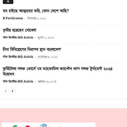
জ
মন চাইছে আত্মহত্যা ক‌রি, কোন দে‌শে আছি?
B Porikroma
-
ডিসেম্বর ২, ২০২১
তৃতীয় হয়েছেন নোবেল!
স্টাফ রিপোর্টারঃ MD Ashik
-
জুলাই ১, ২০১৯
চীনা বিনিয়োগের নিরাপদ স্থান বাংলাদেশ’
স্টাফ রিপোর্টারঃ MD Ashik
-
সেপ্টেম্বর ৯, ২০২৩
কুর্মিটোলা গলফ কোর্সে ৭ম ড্যাফোডিল ক্যাপ্টেন কাপ গলফ টুর্ণামেন্ট ২০২৪
উদ্বোধন
স্টাফ রিপোর্টারঃ MD Ashik
-
অক্টোবর ২৬, ২০২৪