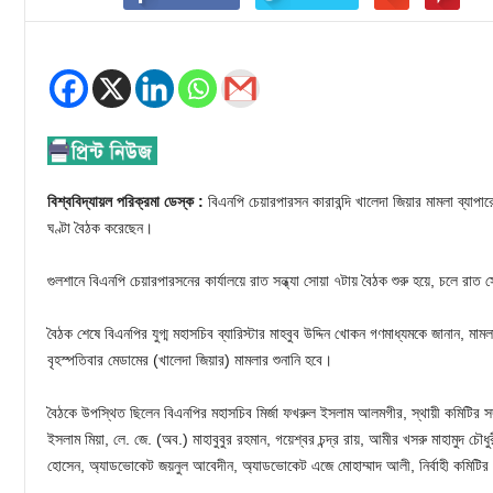
বিশ্ববিদ্যায়ল পরিক্রমা ডেস্ক :
বিএনপি চেয়ারপারসন কারাবন্দি খালেদা জিয়ার মামলা ব্যাপার
ঘণ্টা বৈঠক করেছেন।
গুলশানে বিএনপি চেয়ারপারসনের কার্যালয়ে রাত সন্ধ্যা সোয়া ৭টায় বৈঠক শুরু হয়ে, চলে রাত স
বৈঠক শেষে বিএনপির যুগ্ম মহাসচিব ব্যারিস্টার মাহবুব উদ্দিন খোকন গণমাধ্যমকে জানান, 
বৃহস্পতিবার মেডামের (খালেদা জিয়ার) মামলার শুনানি হবে।
বৈঠকে উপস্থিত ছিলেন বিএনপির মহাসচিব মির্জা ফখরুল ইসলাম আলমগীর, স্থায়ী কমিটির সদস্
ইসলাম মিয়া, লে. জে. (অব.) মাহাবুবুর রহমান, গয়েশ্বর চন্দ্র রায়, আমীর খসরু মাহামুদ চৌধ
হোসেন, অ্যাডভোকেট জয়নুল আবেদীন, অ্যাডভোকেট এজে মোহাম্মাদ আলী, নির্বাহী কমিটির