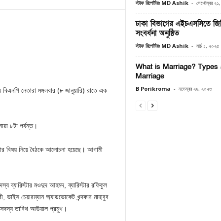
স্টাফ রিপোর্টারঃ MD Ashik
-
সেপ্টেম্বর ২১
ঢাকা বিভাগের এইচএসসিতে জিপি
সংবর্ধনা অনুষ্ঠিত
স্টাফ রিপোর্টারঃ MD Ashik
-
মার্চ ১, ২০২৫
What is Marriage? Types 
Marriage
B Porikroma
-
নভেম্বর ২৯, ২০২৩
ে বিএনপি নেতারা মঙ্গলবার (৮ জানুয়ারি) রাতে এক
োয়া ৮টা পর্যন্ত।
মামলার বিষয় নিয়ে বৈঠকে আলোচনা হয়েছে। আগামী
য ব্যারিস্টার মওদুদ আহমদ, ব্যারিস্টার রফিকুল
ুরী, ভাইস চেয়ারম্যান অ্যাডভোকেট খন্দকার মাহাবুব
 সদস্য তাবিথ আউয়াল প্রমুখ।