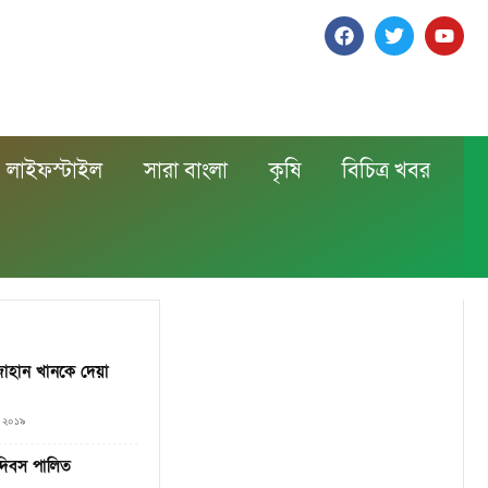
লাইফস্টাইল
সারা বাংলা
কৃষি
বিচিত্র খবর
াজাহান খানকে দেয়া
৯, ২০১৯
 দিবস পালিত