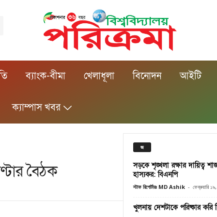
ীতি
ব্যাংক-বীমা
খেলাধূলা
বিনোদন
আইটি
ক্যাম্পাস খবর
জ
সড়কে শৃঙ্খলা রক্ষার দায়িত্ব শ
ণ্টার বৈঠক
হাস্যকর: বিএনপি
স্টাফ রিপোর্টারঃ MD Ashik
-
ফেব্রুয়ারি ১
খুলনায় দেশটাকে পরিষ্কার করি