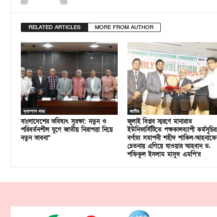
RELATED ARTICLES
MORE FROM AUTHOR
ক্যাম্পাস খবর
জাতীয়
বাংলাদেশের ভবিষ্যৎ সুরক্ষা: নতুন ও
জুলাই বিপ্লব স্মরণে মানারাত
পরিবর্তনশীল যুগে জাতীয় নিরাপত্তা নিয়ে
ইউনিভার্সিটিতে পক্ষকালব্যাপী কর্মসূচির
নতুন ভাবনা”
বর্ণাঢ্য সমাপনী শহীদ শাকিল-আহনাফে
চেতনায় এগিয়ে যাওয়ার আহবান ড.
শফিকুল ইসলাম মাসুদ এমপি’র