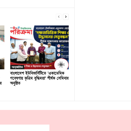
আন্তর্জাতিক
বাংলাদেশ ইউনিভার্সিটিতে ‘একাডেমিক
গবেষণায় কৃত্রিম বুদ্ধিমত্তা’ শীর্ষক সেমিনার
র
অনুষ্ঠিত