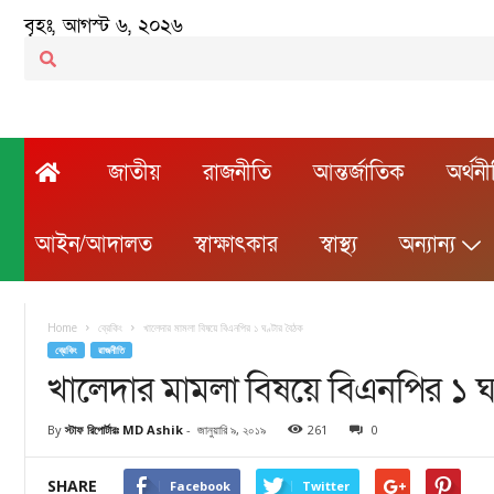
বৃহঃ, আগস্ট ৬, ২০২৬
জাতীয়
রাজনীতি
আন্তর্জাতিক
অর্থন
আইন/আদালত
স্বাক্ষাৎকার
স্বাস্থ্য
অন্যান্য
Home
ব্রেকিং
খালেদার মামলা বিষয়ে বিএনপির ১ ঘণ্টার বৈঠক
ব্রেকিং
রাজনীতি
খালেদার মামলা বিষয়ে বিএনপির ১ ঘ
By
স্টাফ রিপোর্টারঃ MD Ashik
-
জানুয়ারি ৯, ২০১৯
261
0
SHARE
Facebook
Twitter