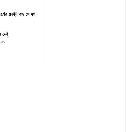
ের ফ্লাইট বন্ধ ঘোষণা
০
র নেই
 ২০১৯