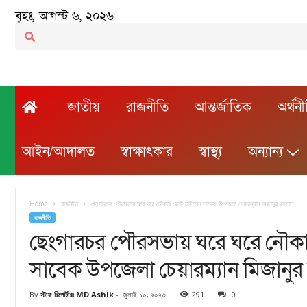
বৃহঃ, আগস্ট ৬, ২০২৬
জাতীয়
রাজনীতি
আন্তর্জাতিক
অর্থন
আইন/আদালত
স্বাক্ষাৎকার
স্বাস্থ্য
অন্যান্য
Home
রাজনীতি
ছেংগারচর পৌরসভায় ঘরে ঘরে নৌকার ভোট চাইলেন সাবেক উপজেলা চেয়ারম্যান মিজানুর রহমান
রাজনীতি
ছেংগারচর পৌরসভায় ঘরে ঘরে নৌক
সাবেক উপজেলা চেয়ারম্যান মিজানুর
By
স্টাফ রিপোর্টারঃ MD Ashik
-
জুলাই ১০, ২০২৩
291
0