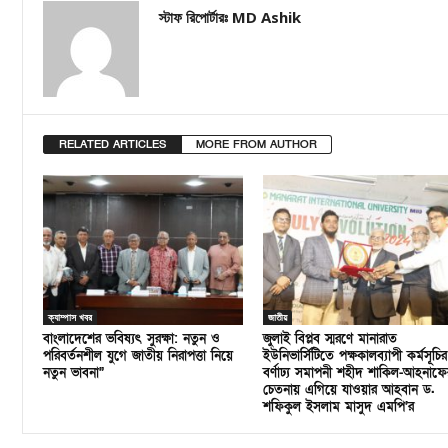
স্টাফ রিপোর্টারঃ MD Ashik
RELATED ARTICLES
MORE FROM AUTHOR
ক্যাম্পাস খবর
জাতীয়
বাংলাদেশের ভবিষ্যৎ সুরক্ষা: নতুন ও
জুলাই বিপ্লব স্মরণে মানারাত
পরিবর্তনশীল যুগে জাতীয় নিরাপত্তা নিয়ে
ইউনিভার্সিটিতে পক্ষকালব্যাপী কর্মসূচির
নতুন ভাবনা”
বর্ণাঢ্য সমাপনী শহীদ শাকিল-আহনাফে
চেতনায় এগিয়ে যাওয়ার আহবান ড.
শফিকুল ইসলাম মাসুদ এমপি’র