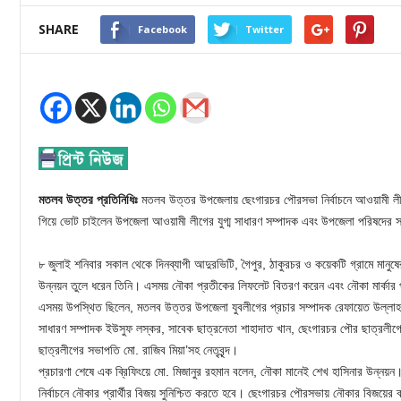
SHARE
Facebook
Twitter
মতলব উত্তর প্রতিনিধিঃ
মতলব উত্তর উপজেলায় ছেংগারচর পৌরসভা নির্বাচনে আওয়ামী লীগ 
গিয়ে ভোট চাইলেন উপজেলা আওয়ামী লীগের যুগ্ম সাধারণ সম্পাদক এবং উপজেলা পরিষদের সা
৮ জুলাই শনিবার সকাল থেকে দিনব্যাপী আদুরভিটি, গৈপুর, ঠাকুরচর ও কয়েকটি গ্রামে মানুষ
উন্নয়ন তুলে ধরেন তিনি। এসময় নৌকা প্রতীকের লিফলেট বিতরণ করেন এবং নৌকা মার্কার পক
এসময় উপস্থিত ছিলেন, মতলব উত্তর উপজেলা যুবলীগের প্রচার সম্পাদক রেফায়েত উল্লাহ 
সাধারণ সম্পাদক ইউসুফ লস্কর, সাবেক ছাত্রনেতা শাহাদাত খান, ছেংগারচর পৌর ছাত্রলীগ
ছাত্রলীগের সভাপতি মো. রাজিব মিয়া’সহ নেতৃবৃন্দ।
প্রচারণা শেষে এক ব্রিফিংয়ে মো. মিজানুর রহমান বলেন, নৌকা মানেই শেখ হাসিনার উন্নয়ন
নির্বাচনে নৌকার প্রার্থীর বিজয় সুনিশ্চিত করতে হবে। ছেংগারচর পৌরসভায় নৌকার বিজয়