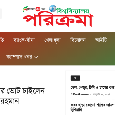
ীতি
ব্যাংক-বীমা
খেলাধূলা
বিনোদন
আইটি
ক্যাম্পাস খবর
জ
তেল, খেজুর, চিনি ও চালের শুল্
ার ভোট চাইলেন
B Porikroma
-
জানুয়ারি ২৯, ২০২৪
 রহমান
কবর ছাড়া কোনো শান্তির জায়গা
হুঁশিয়ারি