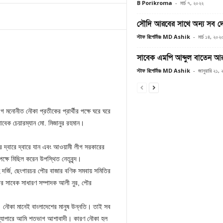
B Porikroma
-
মার্চ ৭, ২০২২
সৌদি আরবের সাথে অন্য সব দেশ
স্টাফ রিপোর্টারঃ MD Ashik
-
মার্চ ১৪, ২০২
সাবেক এমপি আব্দুল বাতেন আ
স্টাফ রিপোর্টারঃ MD Ashik
-
জানুয়ারি ২১,
মনোনীত নৌকা প্রতীকের প্রার্থীর পক্ষে ঘরে ঘরে
বেক চেয়ারম্যান মো. মিজানুর রহমান।
ের দ্বারে দ্বারে যান এবং আওয়ামী লীগ সরকারের
্ষে মিছিল করেন উপস্থিত নেতৃবৃন্দ।
দর্জি, ছেংগারচর পৌর বাজার বণিক সমবায় সমিতির
ের সাবেক সাধারণ সম্পাদক আলী নুর, পৌর
। নৌকা মানেই বাংলাদেশের মানুষ উন্নতি। তাই সব
ের ব্যাপারে আমি শতভাগ আশাবাদী। কারণ নৌকা হল