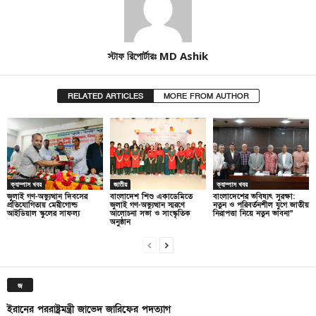
স্টাফ রিপোর্টারঃ MD Ashik
RELATED ARTICLES
MORE FROM AUTHOR
ক্যাম্পাস খবর
জাতীয়
ক্যাম্পাস খবর
জুলাই গণ-অভ্যুত্থান দিবসের
বাংলাদেশ শিশু একাডেমিতে
বাংলাদেশের ভবিষ্যৎ সুরক্ষা:
প্রতিযোগিতায় মেরীগোল্ড
জুলাই গণ-অভ্যুত্থান স্মরণে
নতুন ও পরিবর্তনশীল যুগে জাতীয়
আইডিয়াল স্কুলের সাফল্য
আলোচনা সভা ও সাংস্কৃতিক
নিরাপত্তা নিয়ে নতুন ভাবনা”
অনুষ্ঠান
জ
ইরানের পররাষ্ট্রমন্ত্রী জাভেদ জারিফের পদত্যাগ