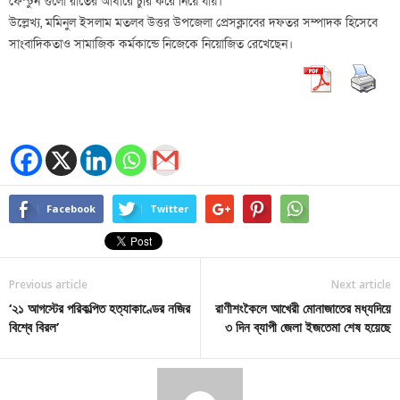
ফেস্টুন গুলো রাতের আঁধারে চুরি করে নিয়ে যায়।
উল্লেখ্য, মমিনুল ইসলাম মতলব উত্তর উপজেলা প্রেসক্লাবের দফতর সম্পাদক হিসেবে
সাংবাদিকতাও সামাজিক কর্মকান্ডে নিজেকে নিয়োজিত রেখেছেন।
Facebook
Twitter
Previous article
Next article
‘২১ আগস্টের পরিকল্পিত হত্যাকাণ্ডের নজির
রাণীশংকৈলে আখেরী মোনাজাতের মধ্যদিয়ে
বিশ্বে বিরল’
৩ দিন ব্যাপী জেলা ইজতেমা শেষ হয়েছে