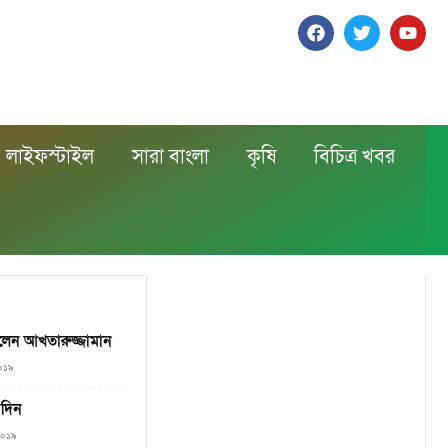
লাইফস্টাইল
সারা বাংলা
কৃষি
বিচিত্র খবর
লেন আখতারুজ্জামান
২০১৯
 দিন
২০১৯