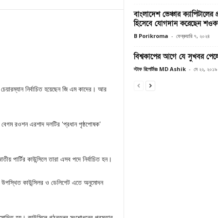
বাংলাদেশ ভেঞ্চার ক্যাপিটালের প্র
হিসেবে যোগদান করেছেন শও
B Porikroma
-
ফেব্রুয়ারি ৭, ২০২৪
বিশ্বকাপের আগে যে সুখবর পেল
স্টাফ রিপোর্টারঃ MD Ashik
-
মে ২২, ২০১৯
র চেয়ারম্যান নির্বাচিত হয়েছেন জি এম কাদের। আর
া বেগম রওশন এরশাদ দলটির ‘প্রধান পৃষ্ঠপোষক’
তীয় পার্টির কাউন্সিলে তারা এসব পদে নির্বাচিত হন।
লে উপস্থিত কাউন্সিলর ও ডেলিগেট এতে অনুমোদন
নুমোদিত হয়। কাউন্সিলে গঠনতন্ত্র সংশোধনের প্রস্তাব