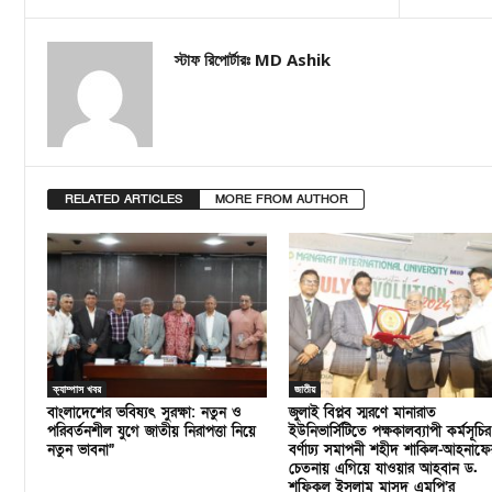
স্টাফ রিপোর্টারঃ MD Ashik
RELATED ARTICLES
MORE FROM AUTHOR
ক্যাম্পাস খবর
জাতীয়
বাংলাদেশের ভবিষ্যৎ সুরক্ষা: নতুন ও
জুলাই বিপ্লব স্মরণে মানারাত
পরিবর্তনশীল যুগে জাতীয় নিরাপত্তা নিয়ে
ইউনিভার্সিটিতে পক্ষকালব্যাপী কর্মসূচির
নতুন ভাবনা”
বর্ণাঢ্য সমাপনী শহীদ শাকিল-আহনাফে
চেতনায় এগিয়ে যাওয়ার আহবান ড.
শফিকুল ইসলাম মাসুদ এমপি’র