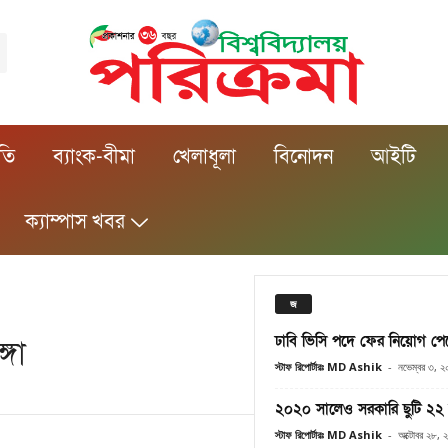
ীতি
ব্যাংক-বীমা
খেলাধূলা
বিনোদন
আইটি
ক্যাম্পাস খবর
জ
ঢাবি ভিসি পদে ফের নিয়োগ পে
্গা
স্টাফ রিপোর্টারঃ MD Ashik
-
নভেম্বর ৩, 
২০২০ সালেও সরকারি ছুটি ২২
স্টাফ রিপোর্টারঃ MD Ashik
-
অক্টোবর ২৮, 