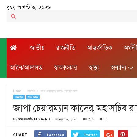
বৃহঃ, আগস্ট ৬, ২০২৬
জাতীয়
রাজনীতি
আন্তর্জাতিক
অর্থন
আইন/আদালত
স্বাক্ষাৎকার
স্বাস্থ্য
অন্যান্য
Home
রাজনীতি
জাপা চেয়ারম্যান কাদের, মহাসচিব রাঙ্গা
রাজনীতি
লিড নিউজ
জাপা চেয়ারম্যান কাদের, মহাসচিব রাঙ
By
স্টাফ রিপোর্টারঃ MD Ashik
-
ডিসেম্বর ২৮, ২০১৯
234
0
SHARE
Facebook
Twitter