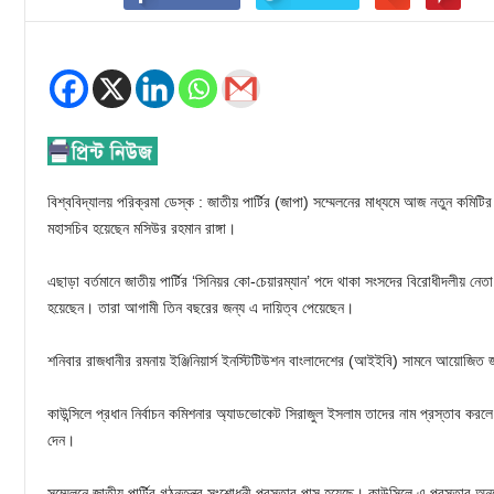
বিশ্ববিদ্যালয় পরিক্রমা ডেস্ক : জাতীয় পার্টির (জাপা) সম্মেলনের মাধ্যমে আজ নতুন কমিটি
মহাসচিব হয়েছেন মসিউর রহমান রাঙ্গা।
এছাড়া বর্তমানে জাতীয় পার্টির ‘সিনিয়র কো-চেয়ারম্যান’ পদে থাকা সংসদের বিরোধীদলীয় নেত
হয়েছেন। তারা আগামী তিন বছরের জন্য এ দায়িত্ব পেয়েছেন।
শনিবার রাজধানীর রমনায় ইঞ্জিনিয়ার্স ইনস্টিটিউশন বাংলাদেশের (আইইবি) সামনে আয়োজিত জা
কাউন্সিলে প্রধান নির্বাচন কমিশনার অ্যাডভোকেট সিরাজুল ইসলাম তাদের নাম প্রস্তাব কর
দেন।
সম্মেলনে জাতীয় পার্টির গঠনতন্ত্র সংশোধনী প্রস্তাব পাস হয়েছে। কাউন্সিলে এ প্রস্তাব অ