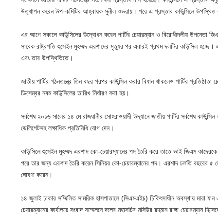
উত্থাপন করেন উপ-কমিটির আহ্বায়ক সুনীল শুভরায়। পরে এ প্রস্তাব কাউন্সিলে উপস্থিত
এর আগে সকালে কাউন্সিলের উদ্বোধন করেন পার্টির চেয়ারম্যান ও বিরোধীদলীয় উপনেতা জিএম ক
সাবেক রাষ্ট্রপতি হুসেইন মুহম্মদ এরশাদের মৃত্যুর পর এবারই প্রথম দলটির কাউন্সিল হচ্ছে
এবং তার উপস্থিতিতে।
জাতীয় পার্টির গঠনতন্ত্রে তিন বছর পরপর কাউন্সিল করার বিধান থাকলেও পার্টির প্রতিষ্ঠাতা চ
ডিসেম্বর নবম কাউন্সিলের তারিখ নির্ধারণ করা হয়।
সর্বশেষ ২০১৬ সালের ১৪ মে রাজধানীর সোহরাওয়ার্দী উদ্যানে জাতীয় পার্টির সর্বশেষ কাউন্স
ডেলিগেটসহ লক্ষাধিক প্রতিনিধি যোগ দেন।
কাউন্সিলে হুসেইন মুহম্মদ এরশাদ কো-চেয়ারম্যানের পদ তৈরি করে তাতে ভাই জিএম কাদেরকে
পরে তার জন্য এরশাদ তৈরি করেন সিনিয়র কো-চেয়ারম্যানের পদ। এরশাদ চলতি বছরের ৫ মে
ঘোষণা করেন।
১৪ জুলাই ঢাকার সম্মিলিত সামরিক হাসপাতালে (সিএমএইচ) চিকিৎসাধীন অবস্থায় মারা যান এ
চেয়ারম্যানের কার্যালয়ে সংবাদ সম্মেলনে দলের মহাসচিব মসিউর রহমান রাঙ্গা চেয়ারম্যান হি