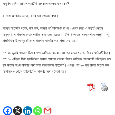
অসুবিধা নেই। তাহলে অ্যাটর্নি জেনারেল থাকতে হবে কেন?
এ সময় আদালত বলেন, ‘এসব তো রাস্তার কথা।’
জয়নুল আবেদীন বলেন, মাই লর্ড, আমরা শর্ট সাবমিশন রাখব। বেগম জিয়া এ মুহূর্তে গুরুতর
অসুস্থ। এ মামলায় তাঁকে সর্বোচ্চ সাজা দেয়া হয়েছে। তিনি তিনবারের সাবেক প্রধানমন্ত্রী। শুধু
রাজনৈতিক উদ্দেশ্যে তাঁকে এ মামলায় আসামি করে সাজা দেয়া হয়।
গত ২৮ জুলাই খালেদা জিয়ার পক্ষে জামিনের আবেদন মেনশন করেন খালেদা জিয়ার আইনজীবীরা।
গত ৩০ এপ্রিল জিয়া চ্যারিটেবল ট্রাস্ট মামলায় খালেদা জিয়ার জামিনের আবেদনটি নথিভূক্ত করে
দুই মাসের মধ্যে মামলার নথি তলব করেছিলেন হাইকোর্ট। এরপর গত ২০ জুন ঢাকার বিশেষ জজ
আদালত-৫ থেকে হাইকোর্টে এ মামলার নথি পাঠানো হয়।