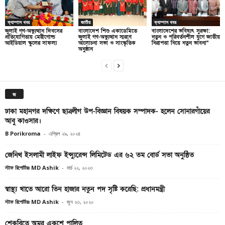
ক্যাম্পাস খবর
জাতীয়
ক্যাম্পাস খবর
জুলাই গণ-অভ্যুত্থান দিবসের
বাংলাদেশ শিশু একাডেমিতে
বাংলাদেশের ভবিষ্যৎ সুরক্ষা:
প্রতিযোগিতায় মেরীগোল্ড
জুলাই গণ-অভ্যুত্থান স্মরণে
নতুন ও পরিবর্তনশীল যুগে জাতীয়
আইডিয়াল স্কুলের সাফল্য
আলোচনা সভা ও সাংস্কৃতিক
নিরাপত্তা নিয়ে নতুন ভাবনা”
অনুষ্ঠান
জ
ঢাকা মহানগর দক্ষিণে ছাত্রলীগ উপ-বিজ্ঞান বিষয়ক সম্পাদক- হলেন সোনারগাঁয়ের
আবু কাওসার।
B Porikroma
-
এপ্রিল ২৯, ২০২৪
জেনিথ ইসলামী লাইফ ইন্স্যুরেন্স লিমিটেড এর ৬২ তম বোর্ড সভা অনুষ্ঠিত
স্টাফ রিপোর্টারঃ MD Ashik
-
মার্চ ২২, ২০২৩
স্বাস্থ্য খাতে আরো তিন হাজার নতুন পদ সৃষ্টি করেছি: প্রধানমন্ত্রী
স্টাফ রিপোর্টারঃ MD Ashik
-
জুন ২৩, ২০২০
শেকৃবিতে অমর একুশে পালিত