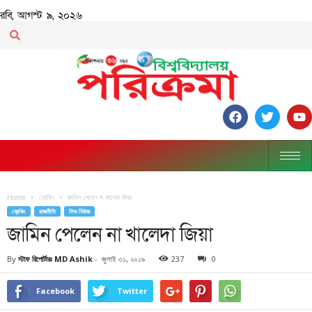
রবি, আগস্ট ৯, ২০২৬
Home
ব্রেকিং
জামিন পেলেন না খালেদা জিয়া
ব্রেকিং
রাজনীতি
লিড নিউজ
জামিন পেলেন না খালেদা জিয়া
By
স্টাফ রিপোর্টারঃ MD Ashik
-
জুলাই ৩১, ২০১৯
237
0
Facebook
Twitter