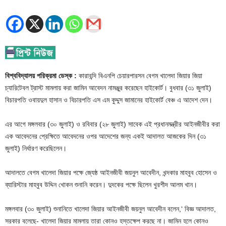
বিশ্ববিদ্যালয় পরিক্রমা ডেস্ক :
কারাবন্দি বিএনপি চেয়ারপারসন বেগম খালেদা জিয়ার জিয়া
চ্যারিটেবল ট্রাস্ট মামলায় করা জামিন আবেদন নামঞ্জুর করেছেন হাইকোর্ট। বুধবার (৩১ জুলাই)
বিচারপতি ওবায়দুল হাসান ও বিচারপতি এস এম কুদ্দুস জামানের হাইকোর্ট বেঞ্চ এ আদেশ দেন।
এর আগে মঙ্গলবার (৩০ জুলাই) ও রবিবার (২৮ জুলাই) সাবেক এই প্রধানমন্ত্রীর আইনজীবীর করা
এক আবেদনের প্রেক্ষিতে আবেদনের ওপর আদেশের জন্য একই আদালত আজকের দিন (৩১
জুলাই) নির্ধারণ করেছিলেন।
আদালতে বেগম খালেদা জিয়ার পক্ষে জ্যেষ্ঠ আইনজীবী জয়নুল আবেদীন, খন্দকার মাহবুব হোসেন ও
ব্যারিস্টার মাহবুব উদ্দিন খোকন শুনানি করেন। দুদকের পক্ষে ছিলেন খুরশীদ আলম খান।
মঙ্গলবার (৩০ জুলাই) শুনানিতে খালেদা জিয়ার আইনজীবী জয়নুল আবেদীন বলেন,‘ বিজ্ঞ আদালত,
সরকার বলেছে- খালেদা জিয়ার মামলায় তারা কোনও হস্তক্ষেপ করছে না। জামিন হলে কোনও