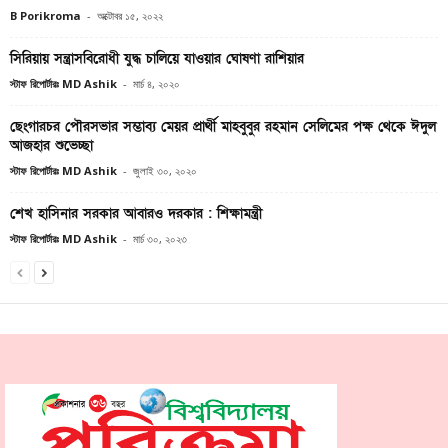
B Porikroma
-
অক্টোবর ১৫, ২০২২
সিরিয়ায় সন্ত্রাসবিরোধী যুদ্ধ চালিয়ে যাওয়ার ঘোষণা রাশিয়ার
স্টাফ রিপোর্টারঃ MD Ashik
-
মার্চ ৪, ২০২০
ছেংগারচর পৌরসভার সম্ভাব্য মেয়র প্রার্থী মাহবুবুর রহমান সেলিমের পক্ষ থেকে ঈদুল
আজহার শুভেচ্ছা
স্টাফ রিপোর্টারঃ MD Ashik
-
জুলাই ৩০, ২০২০
শেখ হাসিনার সরকার আবারও দরকার : শিক্ষামন্ত্রী
স্টাফ রিপোর্টারঃ MD Ashik
-
মার্চ ৩০, ২০২৩