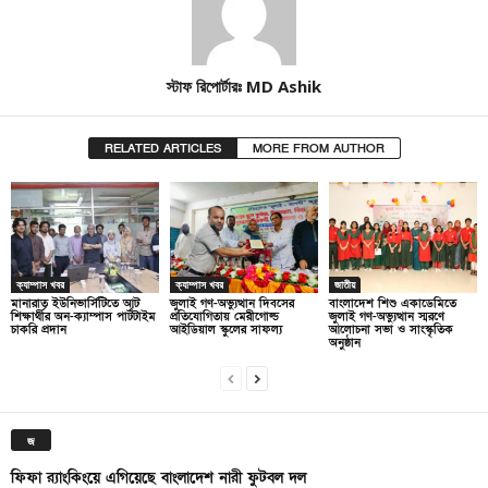
স্টাফ রিপোর্টারঃ MD Ashik
RELATED ARTICLES
MORE FROM AUTHOR
ক্যাম্পাস খবর
ক্যাম্পাস খবর
জাতীয়
মানারাত ইউনিভার্সিটিতে আট
জুলাই গণ-অভ্যুত্থান দিবসের
বাংলাদেশ শিশু একাডেমিতে
শিক্ষার্থীর অন-ক্যাম্পাস পার্টটাইম
প্রতিযোগিতায় মেরীগোল্ড
জুলাই গণ-অভ্যুত্থান স্মরণে
চাকরি প্রদান
আইডিয়াল স্কুলের সাফল্য
আলোচনা সভা ও সাংস্কৃতিক
অনুষ্ঠান
জ
ফিফা র‍্যাংকিংয়ে এগিয়েছে বাংলাদেশ নারী ফুটবল দল