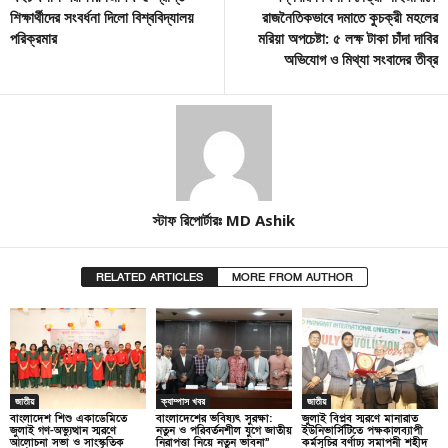
শিক্ষার্থীদের সংবর্ধনা দিলো বিশ্ববিদ্যালয়
রাজনৈতিকভাবে দমাতে কুচক্রী মহলের
পরিক্রমার
মরিয়া অপচেষ্টা: ৫ লক্ষ টাকা চাঁদা দাবির
অভিযোগ ও মিথ্যা সংবাদের তীব্র
স্টাফ রিপোর্টারঃ MD Ashik
RELATED ARTICLES
MORE FROM AUTHOR
জাতীয়
ক্যাম্পাস খবর
জাতীয়
বাংলাদেশ শিশু একাডেমিতে
বাংলাদেশের ভবিষ্যৎ সুরক্ষা:
জুলাই বিপ্লব স্মরণে মানারাত
জুলাই গণ-অভ্যুত্থান স্মরণে
নতুন ও পরিবর্তনশীল যুগে জাতীয়
ইউনিভার্সিটিতে পক্ষকালব্যাপী
আলোচনা সভা ও সাংস্কৃতিক
নিরাপত্তা নিয়ে নতুন ভাবনা”
কর্মসূচির বর্ণাঢ্য সমাপনী শহীদ