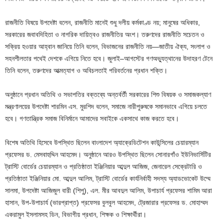
রাজনীতি বিষয়ে উপদেষ্টা বলেন, রাজনীতি মানেই শুধু দলীয় কর্মকাণ্ড নয়; মানুষের অধিকার,
সরকারের জবাবদিহিতা ও নাগরিক দায়িত্বও রাজনীতির অংশ। তরুণদের রাজনীতি সচেতন ও
সক্রিয় হওয়ার আহ্বান জানিয়ে তিনি বলেন, বিভাজনের রাজনীতি নয়—জাতীয় ঐক্য, সংলাপ ও
সহনশীলতার পথেই দেশকে এগিয়ে নিতে হবে। জুলাই–আগস্টের গণঅভ্যুত্থানের উদাহরণ টেনে
তিনি বলেন, তরুণদের আত্মত্যাগ ও অবিচলতাই পরিবর্তনের প্রধান শক্তি।
অনুষ্ঠানে প্রধান অতিথি ও সভাপতির বক্তব্যে অন্তর্বর্তী সরকারের শিশু বিষয়ক ও সমাজকল্যাণ
মন্ত্রণালয়ের উপদেষ্টা শারমিন এস. মুরশিদ বলেন, সমাজে নারীপুরুষকে সমানভাবে এগিয়ে চলতে
হবে। গণতান্ত্রিক সমাজ বিনির্মানে আমাদের সবাইকে একসাথে কাজ করতে হবে।
বিশেষ অতিথি হিসেবে উপস্থিত ছিলেন বাংলাদেশ অ্যাক্রেডিটেশন কাউন্সিলের চেয়ারম্যান
প্রফেসর ড. মেসবাহুদ্দিন আহমেদ। অনুষ্ঠানে আরও উপস্থিত ছিলেন সোনারগাঁও ইউনিভার্সিটির
ট্রাস্টি বোর্ডের চেয়ারম্যান ও প্রতিষ্ঠাতা ইঞ্জিনিয়ার আব্দুল আজিজ, জেনারেল সেক্রেটারি ও
প্রতিষ্ঠাতা ইঞ্জিনিয়ার মো. আব্দুল আলিম, ট্রাস্টি বোর্ডের কার্যনির্বাহী সদস্য অ্যাডভোকেট উম্মে
সালমা, উপদেষ্টা আজিজুল বারী (শিপু), এল. মীর আবদুল আলিম, উপাচার্য প্রফেসর শামিম আরা
হাসান, উপ-উপাচার্য (ভারপ্রাপ্ত) প্রফেসর বুলবুল আহমেদ, ট্রেজারার প্রফেসর ড. মোহাম্মদ
একরামুল ইসলামসহ ডিন, বিভাগীয় প্রধান, শিক্ষক ও শিক্ষার্থীরা।