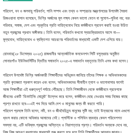
পরিবেশ, বন ও জলবায়ু পরিবর্তন; পানি সম্পদ এবং তথ্য ও সম্প্রচার মন্ত্রণালয়ের উপদেষ্টা সৈয়দা
রিজওয়ানা হাসান বলেছেন, ডিগ্রি অর্জনের মূল লক্ষ্য কেবল ভালো বেতন বা সুযোগ–সুবিধা নয়; বরং
পরিবার, সমাজ, দেশ এবং প্রকৃতির প্রতি দায়িত্ববোধ নিয়ে কর্মজীবনে প্রবেশ করাই হওয়া উচিত
নতুন প্রজন্মের প্রধান অঙ্গীকার। তিনি বলেন, পরিবর্তন কখনো স্বয়ংক্রিয়ভাবে আসে না—
মূল্যবোধ, দায়িত্ববোধ ও ব্যক্তিগত আচরণের পরিবর্তনের মাধ্যমেই একটি দেশ এগিয়ে যায়।
রোববার(২৮ ডিসেম্বর ২০২৫) রাজধানীর আন্তর্জাতিক কনভেনশন সিটি বসুন্ধরায় অনুষ্ঠিত
সোনারগাঁও ইউনিভার্সিটির দ্বিতীয় সমাবর্তন ২০২৫-এ সমাবর্তন বক্তৃতায় তিনি এসব কথা বলেন।
পরিবেশ উপদেষ্টা ডিগ্রি অর্জনকারী শিক্ষার্থীদের অভিনন্দন জানিয়ে তাঁদের শিক্ষক ও অভিভাবকদের
প্রতি কৃতজ্ঞতা প্রকাশ করেন এবং বলেন, অভিভাবকদের সীমাহীন ত্যাগ ও ভালোবাসার ফলেই
আজ শিক্ষার্থীরা এই গুরুত্বপূর্ণ পর্যায়ে পৌঁছেছে। তিনি শিক্ষাজীবন থেকে কর্মজীবনে প্রবেশকে
জীবনের একটি ‘ডিফাইনিং মোমেন্ট’ উল্লেখ করে বলেন, কর্মজীবন বেছে নেওয়ার সময় নিজের কাছে
প্রশ্ন রাখতে হবে—এই পথ দিয়ে আমি দেশ ও মানুষের জন্য কী করতে পারি।
পরিবেশ প্রসঙ্গে তিনি বলেন, নদী, বন ও জীববৈচিত্র্য মানুষের সৃষ্টি নয়; তাই উন্নয়নের নামে এগুলো
ধ্বংস করার কোনো অধিকার আমাদের নেই। প্লাস্টিক ও পলিথিন ব্যবহার কেবল পরিবেশগত
সমস্যা নয়, এটি ভবিষ্যৎ প্রজন্মের অস্তিত্ব ও নিরাপত্তার প্রশ্ন। পরিবর্তন অন্যকে দেখে নয়,
নিজ নিজ আচরণ বদলানোর মাধ্যমেই শুরু করতে হবে বলে তিনি শিক্ষার্থীদের আহ্বান জানান।