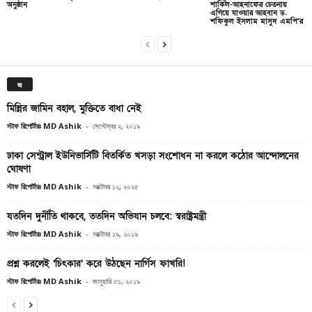
অনুষ্ঠান
শাকিল-আহনাফের চেতনায়
এগিয়ে যাওয়ার আহবান ড.
শফিকুল ইসলাম মাসুদ এমপি’র
জ
মিন্নির জামিন বহাল, মুক্তিতে বাধা নেই
স্টাফ রিপোর্টারঃ MD Ashik
-
সেপ্টেম্বর ২, ২০১৯
ঢাকা সেন্ট্রাল ইউনিভার্সিটি বিতর্কিত খসড়া সংশোধন না করলে কঠোর আন্দোলনের
ঘোষণা
স্টাফ রিপোর্টারঃ MD Ashik
-
অক্টোবর ১২, ২০২৫
যতদিন দুর্নীতি থাকবে, ততদিন অভিযান চলবে: স্বরাষ্ট্রমন্ত্রী
স্টাফ রিপোর্টারঃ MD Ashik
-
অক্টোবর ১৯, ২০১৯
প্রশ্ন করলেই ‘চিৎকার’ করে উঠছেন নার্গিস ফাখরি!
স্টাফ রিপোর্টারঃ MD Ashik
-
জানুয়ারি ৩১, ২০১৯