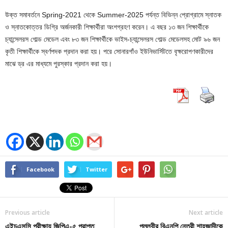
উক্ত সমাবর্তনে Spring-2021 থেকে Summer-2025 পর্যন্ত বিভিন্ন প্রোগ্রামে স্নাতক
ও স্নাতকোত্তর ডিগ্রি অর্জনকারী শিক্ষার্থীরা অংশগ্রহণ করেন। এ বছর ১৩ জন শিক্ষার্থীকে
চ্যান্সেলরস গোল্ড মেডেল এবং ৮৩ জন শিক্ষার্থীকে ভাইস-চ্যান্সেলরস গোল্ড মেডেলসহ মোট ৯৬ জন
কৃতী শিক্ষার্থীকে স্বর্ণপদক প্রদান করা হয়। পরে সোনারগাঁও ইউনিভার্সিটতে বৃক্ষরোপণকারীদের
মাঝে ড্র এর মাধ্যমে পুরস্কার প্রদান করা হয়।
Facebook
Twitter
Previous article
Next article
এইচএসসি পরীক্ষায় জিপিএ-৫ প্রাপ্ত
পল্লবীর বিএনপি নেত্রী শাহজাদীকে