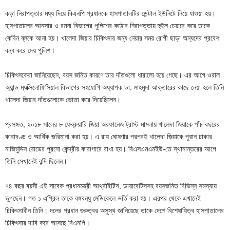
কড়া নিরাপত্তার মধ্য দিয়ে বিএনপি প্রধানকে হাসপাতালটির ডেন্টাল ইউনিটে নিয়ে যাওয়া হয়।
হাসপাতালের আনসার ও রমনা বিভাগের পুলিশের কঠোর নিরাপত্তায় হুইল চেয়ারে করে তাকে
কেবিন ব্লকে আনা হয়। খালেদা জিয়ার চিকিৎসার জন্য নেয়ার সময় রোগী ছাড়া অন্যদের প্রবেশ
বন্ধ করে দেয় পুলিশ।
চিকিৎসকেরা জানিয়েছেন, বয়স জনিত কারণে তার দাঁতগুলো ধারালো হয়ে গেছে। এর আগে ওরাল
অ্যান্ড ম্যক্সিলোফিসিয়াল বিভাগের সহযোগি অধ্যাপক ডা. মাহমুদা আক্তারের কাছে নেয়া হলে তিনি
খালেদা জিয়ার দাঁতগুলোকে ভোতা করে দিয়েছিলেন।
প্রসঙ্গত, ২০১৮ সালের ৮ ফেব্রুয়ারি জিয়া অরফানেজ ট্রাস্ট মামলায় খালেদা জিয়াকে পাঁচ বছরের
কারাদণ্ড ও আর্থিক জরিমানা করা হয়। এ রায় ঘোষণার পরপরই খালেদা জিয়াকে পুরান ঢাকার
নাজিমুদ্দিন রোডের পুরনো কেন্দ্রীয় কারাগারে রাখা হয়। বিএসএমএমইউ-তে স্থানান্তরের আগে
তিনি সেখানেই বন্দি ছিলেন।
৭৪ বছর বয়সী এই সাবেক প্রধানমন্ত্রী আর্থ্রাইটিস, ডায়াবেটিসসহ বয়সজনিত বিভিন্ন সমস্যায়
ভুগছেন। গত ১ এপ্রিল তাকে বঙ্গবন্ধু মেডিকেলে ভর্তি করা হয়। এরপর থেকে এখানেই
চিকিৎসাধীন তিনি। দলের প্রধান গুরুত্বর অসুস্থ জানিয়েছে তাকে দেশে বিশেষায়িত্ব হাসপাতালের
চিকিৎসার দাবি করে আসছে বিএনপি।