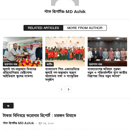
স্টাফ রিপোর্টারঃ MD Ashik
RELATED ARTICLES
MORE FROM AUTHOR
ক্যাম্পাস খবর
জাতীয়
ক্যাম্পাস খবর
জুলাই গণ-অভ্যুত্থান দিবসের
বাংলাদেশ শিশু একাডেমিতে
বাংলাদেশের ভবিষ্যৎ সুরক্ষা:
প্রতিযোগিতায় মেরীগোল্ড
জুলাই গণ-অভ্যুত্থান স্মরণে
নতুন ও পরিবর্তনশীল যুগে জাতীয়
আইডিয়াল স্কুলের সাফল্য
আলোচনা সভা ও সাংস্কৃতিক
নিরাপত্তা নিয়ে নতুন ভাবনা”
অনুষ্ঠান
জ
টাকার বিনিময়ে করোনার রিপোর্ট : চারজন রিমান্ডে
স্টাফ রিপোর্টারঃ MD Ashik
-
জুন ১৬, ২০২০