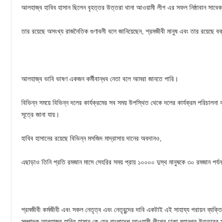
আলহাজ্ব হাবিব হাসান ছিলেন বৃহত্তর উত্তরা থানা আওয়ামী লীগ এর সফল নিষ্ঠাবান সাবে
তার রয়েছে অসংখ্য রাজনৈতিক গুণাবলী বলে জানিয়েছেন, শ্রমজীবী মানুষ এবং তার রয়েছে বক
আলহাজ্ব ভাবি ভাষণ একজন কর্মীবান্ধব নেতা বলে আমরা জানতে পারি।
বিভিন্ন সময়ে বিভিন্ন দলের কার্যক্রমের সব সময় উপস্থিত থেকে দলের কার্যক্রম পরিচালনা 
সূত্রে জানা যায়।
হাবিব হাসানের রয়েছে বিভিন্ন মসজিদ মাদ্রাসায় দানের অবদানও,
এছাড়াও তিনি প্রতি রমজান মাসে সেহরির সময় প্রায় ১০০০০ দুস্থ মানুষকে ৩০ রমজান পর্যন
শ্রমজীবী কর্মজীবী এবং সকল নেতৃত্ব এবং নেতৃবৃন্দের দাবি একটাই এই সাহায্য পরায়ন ব্যক
সম্পাদক আলহাজ্ব হাবিব হাসান কে যেন বাংলাদেশ আওয়ামী লীগের ঢাকা মহানগর উত্তরের সা