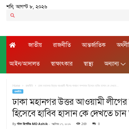
শনি, আগস্ট ৮, ২০২৬
জাতীয়
রাজনীতি
আন্তর্জাতিক
অর্থন
আইন/আদালত
স্বাক্ষাৎকার
স্বাস্থ্য
অন্যান্য
Home
রাজনীতি
ঢাকা মহানগর উত্তর আওয়ামী লীগের সাধারণ সম্পাদক হিসেবে হাবিব হাসান কে দেখতে...
রাজনীতি
ঢাকা মহানগর উত্তর আওয়ামী লীগের
হিসেবে হাবিব হাসান কে দেখতে চান ত
By
স্টাফ রিপোর্টারঃ MD Ashik
-
অক্টোবর ১৭, ২০১৯
269
0