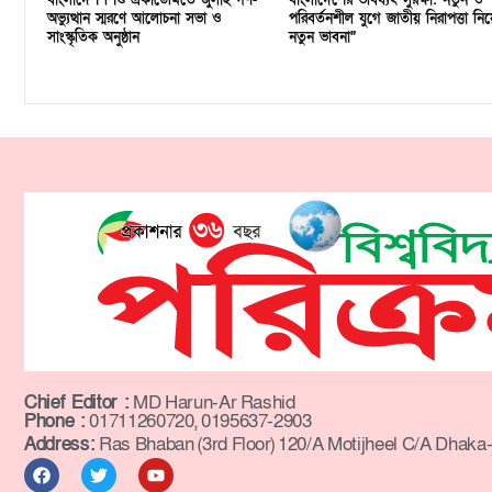
বাংলাদেশ শিশু একাডেমিতে জুলাই গণ-
বাংলাদেশের ভবিষ্যৎ সুরক্ষা: নতুন ও
অভ্যুত্থান স্মরণে আলোচনা সভা ও
পরিবর্তনশীল যুগে জাতীয় নিরাপত্তা নিয়
সাংস্কৃতিক অনুষ্ঠান
নতুন ভাবনা”
Chief Editor :
MD Harun-Ar Rashid
Phone :
01711260720, 0195637-2903
Address:
Ras Bhaban (3rd Floor) 120/A Motijheel C/A Dhaka