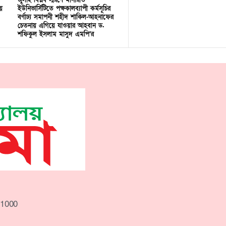
জুলাই বিপ্লব স্মরণে মানারাত
ে
ইউনিভার্সিটিতে পক্ষকালব্যাপী কর্মসূচির
বর্ণাঢ্য সমাপনী শহীদ শাকিল-আহনাফের
চেতনায় এগিয়ে যাওয়ার আহবান ড.
শফিকুল ইসলাম মাসুদ এমপি’র
-1000