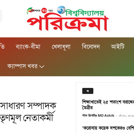
ীতি
ব্যাংক-বীমা
খেলাধূলা
বিনোদন
আইটি
ক্যাম্পাস খবর
জ
শিক্ষাখাতেই ২৫ শতাংশ বরাদ্দের
 সাধারণ সম্পাদক
মৈত্রীর
ৃণমূল নেতাকর্মী
স্টাফ রিপোর্টারঃ MD Ashik
-
মে ৩০, ২০২১
‘করোনায় কয়েক দশকেরও বেশি