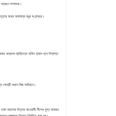
ক সাধারণ সম্পাদক।
্তৃতার মধ্যে অসামান্য মধুর কণ্ঠস্বর।
করার অন্যতম ব্যক্তিত্ব হাবিব হাসান বলে বিশ্বস্ত
্ত সেহেরী করান নিজ অর্থায়নে।
্তি ঢাকা মহানগর উত্তর আওয়ামী লীগের যুগ্ন সাধারন
ধারণ সম্পাদক হিসেবে নির্বাচিত করা হয়।