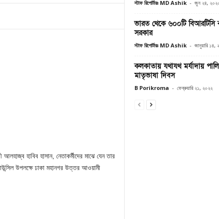
স্টাফ রিপোর্টারঃ MD Ashik
-
জুন ২৪, ২০২
ভারত থেকে ৬০০টি বিআরটিসি
সরকার
স্টাফ রিপোর্টারঃ MD Ashik
-
জানুয়ারি ১৪,
কলকাতায় যথাযথ মর্যাদায় পালিত
মাতৃভাষা দিবস
B Porikroma
-
ফেব্রুয়ারি ২১, ২০২২
ী আলহাজ্ব হাবিব হাসান, নেতাকর্মীদের মাঝে যেন তার
াউন্সিল উপলক্ষে ঢাকা মহানগর উত্তর আওয়ামী