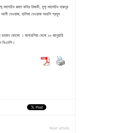
ম মহাসচিব রুহুল কবির রিজভী, যুগ্ম মহাসচিব হারুনুর
ওয়াজ আলী নেওয়াজ, হালিমা নেওয়াজ আরলি প্রমুখ
াত রহমান কোকো । মালয়েশিয়া থেকে ২৮ জানুয়ারি
িল বিএনপি।
Next article