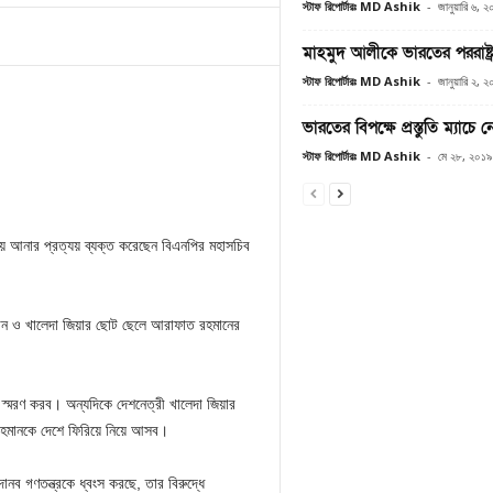
স্টাফ রিপোর্টারঃ MD Ashik
-
জানুয়ারি ৬, 
মাহমুদ আলীকে ভারতের পররাষ্ট্রম
স্টাফ রিপোর্টারঃ MD Ashik
-
জানুয়ারি ২, 
ভারতের বিপক্ষে প্রস্তুতি ম্যাচ
স্টাফ রিপোর্টারঃ MD Ashik
-
মে ২৮, ২০১৯
িয়ে আনার প্রত্যয় ব্যক্ত করেছেন বিএনপির মহাসচিব
র রহমান ও খালেদা জিয়ার ছোট ছেলে আরাফাত রহমানের
স্মরণ করব। অন্যদিকে দেশনেত্রী খালেদা জিয়ার
রহমানকে দেশে ফিরিয়ে নিয়ে আসব।
নব গণতন্ত্রকে ধ্বংস করছে, তার বিরুদ্ধে