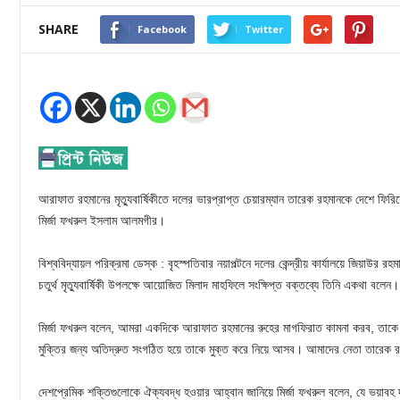
SHARE
Facebook
Twitter
আরাফাত রহমানের মৃত্যুবার্ষিকীতে দলের ভারপ্রাপ্ত চেয়ারম্যান তারেক রহমানকে দেশে ফির
মির্জা ফখরুল ইসলাম আলমগীর।
বিশ্ববিদ্যায়ল পরিক্রমা ডেস্ক : বৃহস্পতিবার নয়াপল্টনে দলের কেন্দ্রীয় কার্যালয়ে জিয়াউ
চতুর্থ মৃত্যুবার্ষিকী উপলক্ষে আয়োজিত মিলাদ মাহফিলে সংক্ষিপ্ত বক্তব্যে তিনি একথা বলেন।
মির্জা ফখরুল বলেন, আমরা একদিকে আরাফাত রহমানের রুহের মাগফিরাত কামনা করব, তাকে 
মুক্তির জন্য অতিদ্রুত সংগঠিত হয়ে তাকে মুক্ত করে নিয়ে আসব। আমাদের নেতা তারেক 
দেশপ্রেমিক শক্তিগুলোকে ঐক্যবদ্ধ হওয়ার আহ্বান জানিয়ে মির্জা ফখরুল বলেন, যে ভয়াবহ দা