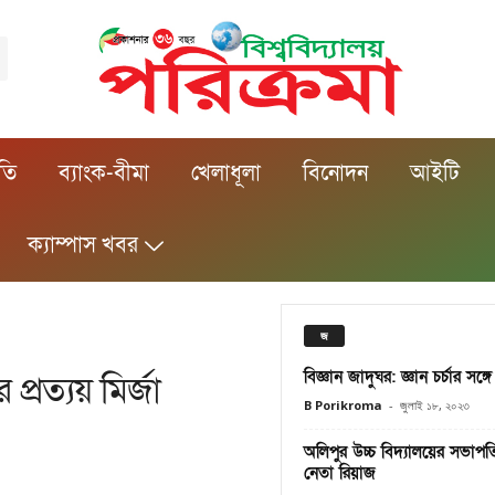
ীতি
ব্যাংক-বীমা
খেলাধূলা
বিনোদন
আইটি
ক্যাম্পাস খবর
জ
বিজ্ঞান জাদুঘর: জ্ঞান চর্চার সঙ্গ
রত্যয় মির্জা
B Porikroma
-
জুলাই ১৮, ২০২৩
অলিপুর উচ্চ বিদ্যালয়ের সভাপতি
নেতা রিয়াজ