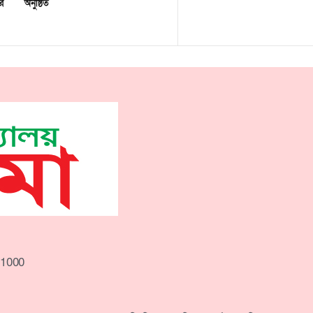
র
অনুষ্ঠিত
-1000