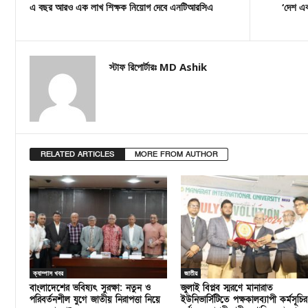
এ বছর আরও এক লাখ শিক্ষক নিয়োগ দেবে এনটিআরসিএ
‘দেশ এব
স্টাফ রিপোর্টারঃ MD Ashik
RELATED ARTICLES
MORE FROM AUTHOR
ক্যাম্পাস খবর
জাতীয়
বাংলাদেশের ভবিষ্যৎ সুরক্ষা: নতুন ও
জুলাই বিপ্লব স্মরণে মানারাত
পরিবর্তনশীল যুগে জাতীয় নিরাপত্তা নিয়ে
ইউনিভার্সিটিতে পক্ষকালব্যাপী কর্মসূচির