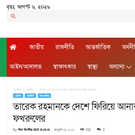
বৃহঃ, আগস্ট ৬, ২০২৬
জাতীয়
রাজনীতি
আন্তর্জাতিক
অর্থন
আইন/আদালত
স্বাক্ষাৎকার
স্বাস্থ্য
অন্যান্য
Home
ব্রেকিং
তারেক রহমানকে দেশে ফিরিয়ে আনার প্রত্যয় মির্জা ফখরুলের
ব্রেকিং
রাজনীতি
লিড নিউজ
তারেক রহমানকে দেশে ফিরিয়ে আনার প্
ফখরুলের
By
স্টাফ রিপোর্টারঃ MD Ashik
-
জানুয়ারি ২৪, ২০১৯
362
0