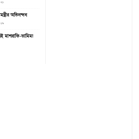
২০২১
ন্ত্রীর অভিনন্দন
২০১৯
ে নেই মাশরাফি-তামিম!