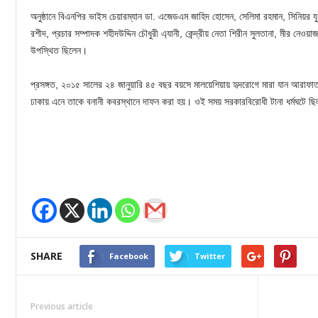
অনুষ্ঠানে বিএনপির ভাইস চেয়ারম্যান ডা. এজেডএম জাহিদ হোসেন, সেলিমা রহমান, সিনিয়র যুগ্
রশীদ, প্রচার সম্পাদক শহীদউদ্দিন চৌধুরী এ্যানী, কেন্দ্রীয় নেতা শিরীন সুলতানা, মীর নে
উপস্থিত ছিলেন।
প্রসঙ্গত, ২০১৫ সালের ২৪ জানুয়ারি ৪৫ বছর বয়সে মালয়েশিয়ায় হৃদরোগে মারা যান আরাফ
ঢাকায় এনে তাকে বনানী কবরস্থানে দাফন করা হয়। ওই সময় সরকারবিরোধী টানা ধর্মঘটে ছ
SHARE
Facebook
Twitter
Previous article