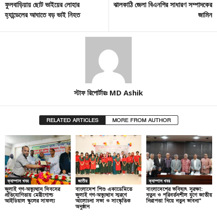
ফুলবাড়িয়ায় ছোট ভাইয়ের লোহার
ঝালকাঠি জেলা বিএনপির সাধারণ সম্পাদকের
হ্যান্ডেলের আঘাতে বড় ভাই নিহত
জামিন
স্টাফ রিপোর্টারঃ MD Ashik
RELATED ARTICLES
MORE FROM AUTHOR
ক্যাম্পাস খবর
জাতীয়
ক্যাম্পাস খবর
জুলাই গণ-অভ্যুত্থান দিবসের
বাংলাদেশ শিশু একাডেমিতে
বাংলাদেশের ভবিষ্যৎ সুরক্ষা:
প্রতিযোগিতায় মেরীগোল্ড
জুলাই গণ-অভ্যুত্থান স্মরণে
নতুন ও পরিবর্তনশীল যুগে জাতীয়
আইডিয়াল স্কুলের সাফল্য
আলোচনা সভা ও সাংস্কৃতিক
নিরাপত্তা নিয়ে নতুন ভাবনা”
অনুষ্ঠান