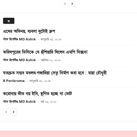
জ
এদের অভিনয়, ব্যবসা দুটোই ফ্লপ
স্টাফ রিপোর্টারঃ MD Ashik
-
জানুয়ারি ২৪, ২০১৯
ফরিদপুরের ডিসিকে যে হুঁশিয়ারি দিলেন এমপি নিক্সন!
স্টাফ রিপোর্টারঃ MD Ashik
-
অক্টোবর ১২, ২০২০
যতদ্রুত সম্ভব মতলব-গজারিয়া সেতু নির্মাণ করা হবে : মায়া চৌধুরী
B Porikroma
-
জানুয়ারি ২৫, ২০২৪
করোনায় ভীত নয় ইসি, স্থগিত হচ্ছে না ভোট
স্টাফ রিপোর্টারঃ MD Ashik
-
মার্চ ১৬, ২০২০