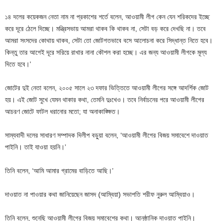
১৪ দলের কয়েকজন নেতা নাম না প্রকাশের শর্তে বলেন, আওয়ামী লীগ কেন যেন শরিকদের ইচ্ছে
করে দূরে ঠেলে দিচ্ছে। মন্ত্রিসভায় আমরা থাকব কি থাকব না, সেটা বড় করে দেখছি না। তবে
আমরা সংসদের কোথায় থাকব, সেটা তো জোটগতভাবে বসে আলোচনা করে সিদ্ধান্ত নিতে হবে।
কিন্তু তার আগেই দূরে সরিয়ে রাখার নানা কৌশল করা হচ্ছে। এর জন্য আওয়ামী লীগকে মূল্য
দিতে হবে।’
জোটের দুই নেতা বলেন, ২০০৫ সালে ২৩ দফার ভিত্তিতে আওয়ামী লীগের সঙ্গে আদর্শিক জোট
হয়। এই জোট সুখে যেমন থাকার কথা, তেমনি দুঃখেও। তবে নির্বাচনের পরে আওয়ামী লীগের
আচরণ জোটে ফাটল ধরানোর মতো; যা অনাকাঙ্ক্ষিত।
সাম্যবাদী দলের সাধারণ সম্পাদক দিলীপ বড়ুয়া বলেন, ‘আওয়ামী লীগের বিজয় সমাবেশে দাওয়াত
পাইনি। তাই যাওয়া হয়নি।’
তিনি বলেন, ‘আমি আমার গ্রামের বাড়িতে আছি।’
দাওয়াত না পাওয়ার কথা জানিয়েছেন জাসদ (আম্বিয়া) সভাপতি শরীফ নুরুল আম্বিয়াও।
তিনি বলেন, শুনেছি আওয়ামী লীগের বিজয় সমাবেশের কথা। আনুষ্ঠানিক দাওয়াত পাইনি।