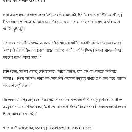
তাদের সঙ্গে আলাপে জানা গেছে।
তারা মনে করছেন, একাদশ সংসদ নির্বাচনের পরে আওয়ামী লীগ ‘একলা চলো’ নীতিতে হাঁটছে।
বিজয় সমাবেশের মতো বড় আয়োজনে শরিক দলের নেতাদের দাওয়াত না পাওয়া ও থাকতে না
পারাটা ‘দৃষ্টিকটু’।
এ প্রসঙ্গে ১৪ দলীয় জোটের অন্যতম শরিক ওয়ার্কার্স পার্টির সভাপতি রাশেদ খান মেনন বলেন,
‘আওয়ামী লীগের বিজয় সমাবেশে আমরা দাওয়াত পাইনি। এটা দৃষ্টিকটু। আমরা থাকলে বিজয়
সমাবেশ আরও ভালো হতো।’
তিনি বলেন, ‘আমরা যেহেতু জোটগতভাবে নির্বাচন করেছি, তাই বড় এই বিজয়ের অংশীদার
আমরাও। বিজয় সমাবেশে শরিক দলগুলোর শীর্ষ নেতাদের বক্তব্য রাখার রাখা হলে বিজয় সমাবেশ
আরও পরিপূর্ণ হতো।’
শরিকদের এমন প্রতিক্রিয়ার বিষয়ে দৃষ্টি আকর্ষণ করলে আওয়ামী লীগের যুগ্ম সাধারণ সম্পাদক
মাহবুব উল আলম হানিফ বলেন, ‘এটা তো আওয়ামী লীগের বিজয় উৎসব। দাওয়াত দেওয়া হয়েছে
কি না, আমার জানা নেই।’
প্রায় একই কথা জানান, দলের যুগ্ম সাধারণ সম্পাদক আবদুর রহমানও।