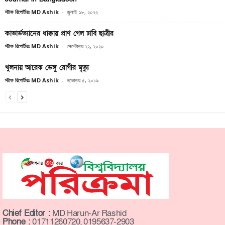
স্টাফ রিপোর্টারঃ MD Ashik
-
জুলাই ১৮, ২০২২
কাভার্ডভ্যানের ধাক্কায় প্রাণ গেল ঢাবি ছাত্রীর
স্টাফ রিপোর্টারঃ MD Ashik
-
সেপ্টেম্বর ২২, ২০২০
খুলনায় আরেক ডেঙ্গু রোগীর মৃত্যু
স্টাফ রিপোর্টারঃ MD Ashik
-
নভেম্বর ৫, ২০১৯
Chief Editor :
MD Harun-Ar Rashid
Phone :
01711260720, 0195637-2903