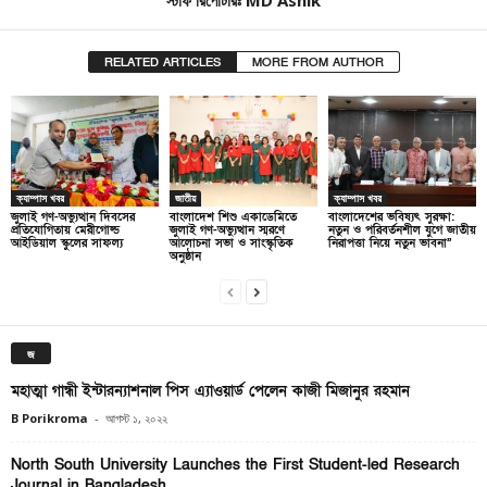
RELATED ARTICLES
MORE FROM AUTHOR
ক্যাম্পাস খবর
জাতীয়
ক্যাম্পাস খবর
জুলাই গণ-অভ্যুত্থান দিবসের
বাংলাদেশ শিশু একাডেমিতে
বাংলাদেশের ভবিষ্যৎ সুরক্ষা:
প্রতিযোগিতায় মেরীগোল্ড
জুলাই গণ-অভ্যুত্থান স্মরণে
নতুন ও পরিবর্তনশীল যুগে জাতীয়
আইডিয়াল স্কুলের সাফল্য
আলোচনা সভা ও সাংস্কৃতিক
নিরাপত্তা নিয়ে নতুন ভাবনা”
অনুষ্ঠান
জ
মহাত্মা গান্ধী ইন্টারন্যাশনাল পিস এ্যাওয়ার্ড পেলেন কাজী মিজানুর রহমান
B Porikroma
-
আগস্ট ১, ২০২২
North South University Launches the First Student-led Research
Journal in Bangladesh