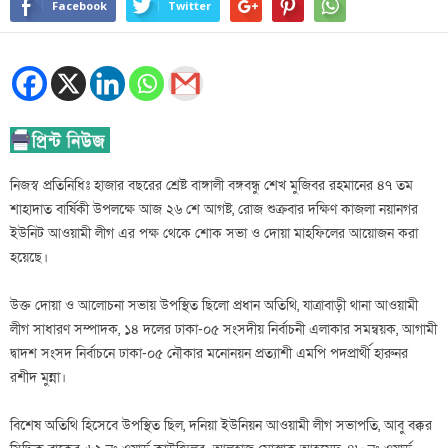
Facebook
Twitter
নিজস্ব প্রতিনিধিঃ হাজার বছরের শ্রেষ্ট বাঙ্গালী বঙ্গবন্ধু শেখ মুজিবর রহমানের ৪৭ তম
শাহাদাত বার্ষিকী উপলক্ষে আজ ২৬ শে আগষ্ট, রোজ শুক্রবার দক্ষিণ কাজলা নয়ানগর
ইউনিট আওয়ামী লীগ এর পক্ষ থেকে শোক সভা ও দোয়া মাহফিলের আয়োজন করা
হয়েছে।
উক্ত দোয়া ও আলোচনা সভায় উপস্থিত ছিলো প্রধান অতিথি, যাত্রাবাড়ী থানা আওয়ামী
লীগ সাধারণ সম্পাদক, ১৪ দলের ঢাকা-০৫ সংসদীয় নির্বাচনী এলাকার সমন্বয়ক, আগামী
দ্বাদশ সংসদ নির্বাচনে ঢাকা-০৫ নৌকার মনোনয়ন প্রত্যাশী এমপি পদপ্রার্থী হারুনর
রশীদ মুন্না।
বিশেষ অতিথি হিসেবে উপস্থিত ছিল, দনিয়া ইউনিয়ন আওয়ামী লীগ সভাপতি, আবু বক্কর