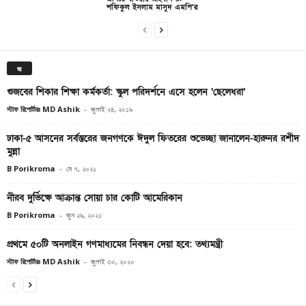
শফিকুল ইসলাম মাসুদ এমপি’র
জ
গুজবের শিকার শিক্ষা কর্মকর্তা: স্কুল পরিদর্শনে এসে হলেন ‘ছেলেধরা’
স্টাফ রিপোর্টারঃ MD Ashik
-
জুলাই ২৪, ২০১৯
ঢাকা-৫ আসনের সর্বস্তরের জনগণকে ঈদুল ফিতরের শুভেচ্ছা জানালেন-হারুনর রশীদ
মুন্না
B Porikroma
-
মে ৭, ২০২১
নীরব দুর্ভিক্ষে আক্রান্ত সোয়া চার কোটি আমেরিকান
B Porikroma
-
জুন ২৯, ২০২১
প্রথমে ৫০টি অনলাইন গণমাধ্যমের নিবন্ধন দেয়া হবে: তথ্যমন্ত্রী
স্টাফ রিপোর্টারঃ MD Ashik
-
জুলাই ৩০, ২০২০