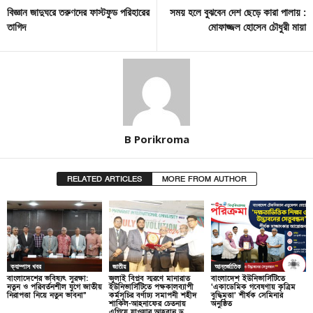
বিজ্ঞান জাদুঘরে তরুণদের ফাস্টফুড পরিহারের
সময় হলে বুঝবেন দেশ ছেড়ে কারা পালায় :
তাগিদ
মোফাজ্জল হোসেন চৌধুরী মায়া
B Porikroma
RELATED ARTICLES
MORE FROM AUTHOR
ক্যাম্পাস খবর
জাতীয়
আন্তর্জাতিক
বাংলাদেশের ভবিষ্যৎ সুরক্ষা:
জুলাই বিপ্লব স্মরণে মানারাত
বাংলাদেশ ইউনিভার্সিটিতে
নতুন ও পরিবর্তনশীল যুগে জাতীয়
ইউনিভার্সিটিতে পক্ষকালব্যাপী
‘একাডেমিক গবেষণায় কৃত্রিম
নিরাপত্তা নিয়ে নতুন ভাবনা”
কর্মসূচির বর্ণাঢ্য সমাপনী শহীদ
বুদ্ধিমত্তা’ শীর্ষক সেমিনার
শাকিল-আহনাফের চেতনায়
অনুষ্ঠিত
এগিয়ে যাওয়ার আহবান ড.