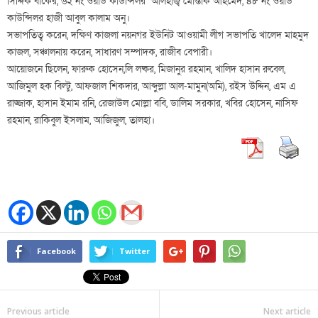
সিদ্দিক বাকের, ৬২ নং ওয়ার্ড কাউন্সিলর আলহাজ্ব মোস্তাক আহমেদ, ৪৮ নং ওয়ার্ড
কাউন্সিলর হাজী আবুল কালাম অনু।
সভাপতিত্ব করেন, দক্ষিণ কাজলা নয়নগর ইউনিট আওয়ামী লীগ সভাপতি খালেদ মাহমুদ
কাজল, সঞ্চালনায় করেন, সাধারণ সম্পাদক, রাজীব বেপারী।
আয়োজনে ছিলেন, ফারুক হোসেন,‌লি লষ্কর, মিজানুর রহমান, খালিদ হাসান রুবেল,
আজিমুল হক বিল্টু, আফজাল শিকদার, আব্দুল্লা আল-মামুন(অমি)‌, রইস উদ্দিন, এম এ
রাজ্জাক, হাসান ইমাম রনি, রেজাউল মোল্লা ববি, ডালিম সরকার, খবির হোসেন, নাসিফ
রহমান, রাকিবুল ইসলাম,‌ আজিজুল,‌‌ তালহা।
Facebook
Twitter
Previous article
Next article