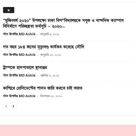
জ
‘‘মুজিববর্ষ ২০২০’’ উপলক্ষ্যে ঢাকা বিশ^বিদ্যালয়কে সবুজ ও নান্দনিক ক্যাম্পাস
বিনির্মাণে পরিচ্ছন্নতা কর্মসূচি – ২০২০...
স্টাফ রিপোর্টারঃ MD Ashik
-
জানুয়ারি ৯, ২০২০
গত বছর ১৮৪ জনের মৃত্যুদণ্ড কার্যকর করেছে সৌদি
স্টাফ রিপোর্টারঃ MD Ashik
-
জানুয়ারি ১৫, ২০২০
ট্রাম্পকে হাসপাতালে স্থানান্তর
স্টাফ রিপোর্টারঃ MD Ashik
-
অক্টোবর ৩, ২০২০
কাশ্মিরে প্রেসিডেন্টের শাসন জারি করতে চাই ভারত
স্টাফ রিপোর্টারঃ MD Ashik
-
ডিসেম্বর ২০, ২০১৮