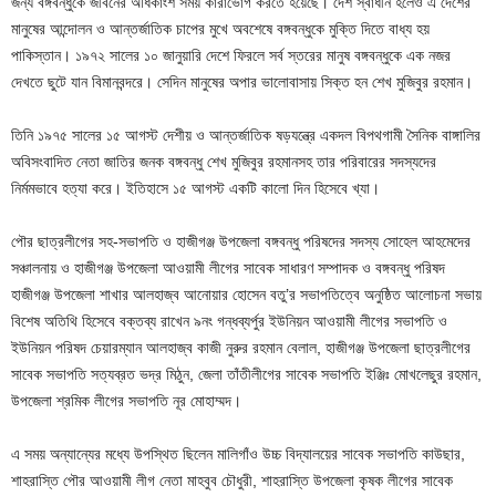
জন্য বঙ্গবন্ধুকে জীবনের অধিকাংশ সময় কারাভোগ করতে হয়েছে। দেশ স্বাধীন হলেও এ দেশের
মানুষের আন্দোলন ও আন্তর্জাতিক চাপের মুখে অবশেষে বঙ্গবন্ধুকে মুক্তি দিতে বাধ্য হয়
পাকিস্তান। ১৯৭২ সালের ১০ জানুয়ারি দেশে ফিরলে সর্ব স্তরের মানুষ বঙ্গবন্ধুকে এক নজর
দেখতে ছুটে যান বিমানবন্দরে। সেদিন মানুষের অপার ভালোবাসায় সিক্ত হন শেখ মুজিবুর রহমান।
তিনি ১৯৭৫ সালের ১৫ আগস্ট দেশীয় ও আন্তর্জাতিক ষড়যন্ত্রে একদল বিপথগামী সৈনিক বাঙ্গালির
অবিসংবাদিত নেতা জাতির জনক বঙ্গবন্ধু শেখ মুজিবুর রহমানসহ তার পরিবারের সদস্যদের
নির্মমভাবে হত্যা করে। ইতিহাসে ১৫ আগস্ট একটি কালো দিন হিসেবে খ্যা।
পৌর ছাত্রলীগের সহ-সভাপতি ও হাজীগঞ্জ উপজেলা বঙ্গবন্ধু পরিষদের সদস্য সোহেল আহমেদের
সঞ্চালনায় ও হাজীগঞ্জ উপজেলা আওয়ামী লীগের সাবেক সাধারণ সম্পাদক ও বঙ্গবন্ধু পরিষদ
হাজীগঞ্জ উপজেলা শাখার আলহাজ্ব আনোয়ার হোসেন বতু’র সভাপতিত্বে অনুষ্ঠিত আলোচনা সভায়
বিশেষ অতিথি হিসেবে বক্তব্য রাখেন ৯নং গন্ধব্যর্পুর ইউনিয়ন আওয়ামী লীগের সভাপতি ও
ইউনিয়ন পরিষদ চেয়ারম্যান আলহাজ্ব কাজী নুরুর রহমান বেলাল, হাজীগঞ্জ উপজেলা ছাত্রলীগের
সাবেক সভাপতি সত্যব্রত ভদ্র মিঠুন, জেলা তাঁতীলীগের সাবেক সভাপতি ইঞ্জিঃ মোখলেছুর রহমান,
উপজেলা শ্রমিক লীগের সভাপতি নূর মোহাম্মদ।
এ সময় অন্যান্যের মধ্যে উপস্থিত ছিলেন মালিগাঁও উচ্চ বিদ্যালয়ের সাবেক সভাপতি কাউছার,
শাহরাস্তি পৌর আওয়ামী লীগ নেতা মাহবুব চৌধুরী, শাহরাস্তি উপজেলা কৃষক লীগের সাবেক