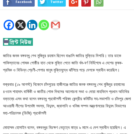
Facebook
Twitter
জাতির জনক বঙ্গবন্ধু শেখ মুজিবুর রহমান ছিলেন বাঙালি জাতির মুক্তির দিশারি। তার ডাকে
পাকিস্তানের শোষক গোষ্ঠীর হাত থেকে মুক্তি পেতে জাতি র্ধম-বর্ণ নির্বিশেষে এ দেশের কৃষক-
শ্রমিক ও বিভিন্ন শ্রেণী-পেশার মানুষ মুক্তিযুদ্ধে ঝাঁপিয়ে পড়ে দেশকে স্বাধীন করেছিল।
শুক্রবার (১৯ আগস্ট) বিকেলে চাঁদপুরের হাজীগঞ্জে জাতির জনক বঙ্গবন্ধু শেখ মুজিবুর রহমানের
৪৭তম শাহাদাৎ বার্ষিকী ও জাতীয় শোক দিবসের আলোচনা সভা ও দোয়া মাহফিলে প্রধান অতিথির
বক্তব্যে এসব কথা বলেন বঙ্গবন্ধু প্রকৌশলী পরিষদ কেন্দ্রীয় কমিটির সহ-সভাপতি ও চাঁদপুর জেলা
আওয়ামী লীগের উপদেষ্টা সদস্য, বিদ্যুৎ, জ্বালানি ও খনিজ সম্পদ মন্ত্রণালয়ের বিদ্যুৎ বিভাগের
মহা-পরিচালক (ডিজি) প্রকৌশলী
মোহাম্মদ হোসাইন বলেন, বঙ্গবন্ধুর বিচক্ষণ নেতৃত্বে মাত্র ৯ মাসে এ দেশ স্বাধীন হয়েছিল। এ