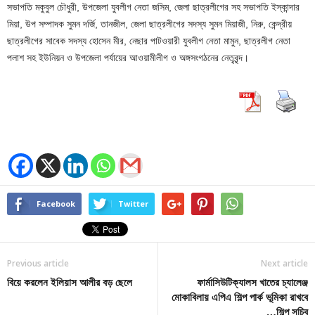
সভাপতি মকুবুল চৌধুরী, উপজেলা যুবলীগ নেতা জসিম, জেলা ছাত্রলীগের সহ সভাপতি ইস্কান্দার
মিয়া, উপ সম্পাদক সুমন দর্জি, তানজীল, জেলা ছাত্রলীগের সদস্য সুমন মিয়াজী, নিরু, কেন্দ্রীয়
ছাত্রলীগের সাবেক সদস্য হোসেন মীর, নেছার পাটওয়ারী যুবলীগ নেতা মামুন, ছাত্রলীগ নেতা
পলাশ সহ ইউনিয়ন ও উপজেলা পর্যায়ের আওয়ামীলীগ ও অঙ্গসংগঠনের নেতৃবৃন্দ।
Facebook
Twitter
Previous article
Next article
বিয়ে করলেন ইলিয়াস আলীর বড় ছেলে
ফার্মাসিউটিক্যালস খাতের চ্যালেঞ্জ
মোকাবিলায় এপিএ শিল্প পার্ক ভূমিকা রাখবে
…শিল্প সচিব