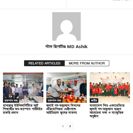
স্টাফ রিপোর্টারঃ MD Ashik
RELATED ARTICLES
MORE FROM AUTHOR
ক্যাম্পাস খবর
ক্যাম্পাস খবর
জাতীয়
মানারাত ইউনিভার্সিটিতে আট
জুলাই গণ-অভ্যুত্থান দিবসের
বাংলাদেশ শিশু একাডেমিতে
শিক্ষার্থীর অন-ক্যাম্পাস পার্টটাইম
প্রতিযোগিতায় মেরীগোল্ড
জুলাই গণ-অভ্যুত্থান স্মরণে
চাকরি প্রদান
আইডিয়াল স্কুলের সাফল্য
আলোচনা সভা ও সাংস্কৃতিক
অনুষ্ঠান