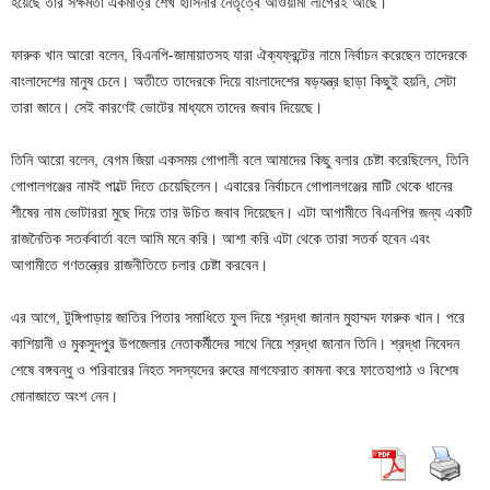
হয়েছে তার সক্ষমতা একমাত্র শেখ হাসিনার নেতৃত্বে আওয়ামী লীগেরই আছে।
ফারুক খান আরো বলেন, বিএনপি-জামায়াতসহ যারা ঐক্যফ্রন্টের নামে নির্বাচন করেছেন তাদেরকে
বাংলাদেশের মানুষ চেনে। অতীতে তাদেরকে দিয়ে বাংলাদেশের ষড়যন্ত্র ছাড়া কিছুই হয়নি, সেটা
তারা জানে। সেই কারণেই ভোটের মাধ্যমে তাদের জবাব দিয়েছে।
তিনি আরো বলেন, বেগম জিয়া একসময় গোপালী বলে আমাদের কিছু বলার চেষ্টা করেছিলেন, তিনি
গোপালগঞ্জের নামই পাল্টে দিতে চেয়েছিলেন। এবারের নির্বাচনে গোপালগঞ্জের মাটি থেকে ধানের
শীষের নাম ভোটাররা মুছে দিয়ে তার উচিত জবাব দিয়েছেন। এটা আগামীতে বিএনপির জন্য একটি
রাজনৈতিক সতর্কবার্তা বলে আমি মনে করি। আশা করি এটা থেকে তারা সতর্ক হবেন এবং
আগামীতে গণতন্ত্রের রাজনীতিতে চলার চেষ্টা করবেন।
এর আগে, টুঙ্গিপাড়ায় জাতির পিতার সমাধিতে ফুল দিয়ে শ্রদ্ধা জানান মুহাম্মদ ফারুক খান। পরে
কাশিয়ানী ও মুকসুদপুর উপজেলার নেতাকর্মীদের সাথে নিয়ে শ্রদ্ধা জানান তিনি। শ্রদ্ধা নিবেদন
শেষে বঙ্গবন্ধু ও পরিবারের নিহত সদস্যদের রুহের মাগফেরাত কামনা করে ফাতেহাপাঠ ও বিশেষ
মোনাজাতে অংশ নেন।