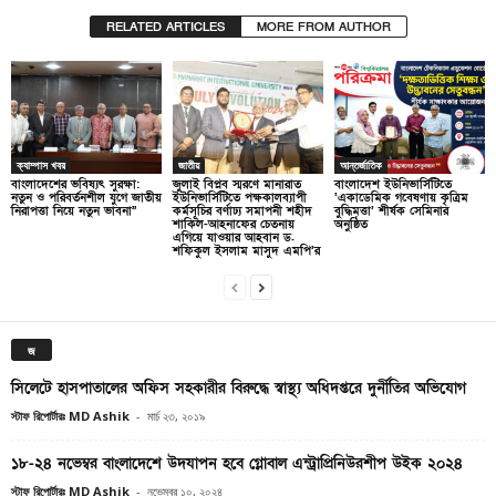
RELATED ARTICLES
MORE FROM AUTHOR
ক্যাম্পাস খবর
জাতীয়
আন্তর্জাতিক
বাংলাদেশের ভবিষ্যৎ সুরক্ষা:
জুলাই বিপ্লব স্মরণে মানারাত
বাংলাদেশ ইউনিভার্সিটিতে
নতুন ও পরিবর্তনশীল যুগে জাতীয়
ইউনিভার্সিটিতে পক্ষকালব্যাপী
‘একাডেমিক গবেষণায় কৃত্রিম
নিরাপত্তা নিয়ে নতুন ভাবনা”
কর্মসূচির বর্ণাঢ্য সমাপনী শহীদ
বুদ্ধিমত্তা’ শীর্ষক সেমিনার
শাকিল-আহনাফের চেতনায়
অনুষ্ঠিত
এগিয়ে যাওয়ার আহবান ড.
শফিকুল ইসলাম মাসুদ এমপি’র
জ
সিলেটে হাসপাতালের অফিস সহকারীর বিরুদ্ধে স্বাস্থ্য অধিদপ্তরে দুর্নীতির অভিযোগ
স্টাফ রিপোর্টারঃ MD Ashik
-
মার্চ ২৩, ২০১৯
১৮-২৪ নভেম্বর বাংলাদেশে উদযাপন হবে গ্লোবাল এন্ট্রাপ্রিনিউরশীপ উইক ২০২৪
স্টাফ রিপোর্টারঃ MD Ashik
-
নভেম্বর ১০, ২০২৪