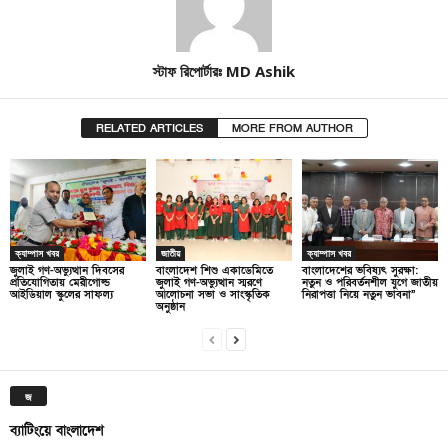
স্টাফ রিপোর্টারঃ MD Ashik
RELATED ARTICLES
MORE FROM AUTHOR
ক্যাম্পাস খবর
জাতীয়
ক্যাম্পাস খবর
জুলাই গণ-অভ্যুত্থান দিবসের
বাংলাদেশ শিশু একাডেমিতে
বাংলাদেশের ভবিষ্যৎ সুরক্ষা:
প্রতিযোগিতায় মেরীগোল্ড
জুলাই গণ-অভ্যুত্থান স্মরণে
নতুন ও পরিবর্তনশীল যুগে জাতীয়
আইডিয়াল স্কুলের সাফল্য
আলোচনা সভা ও সাংস্কৃতিক
নিরাপত্তা নিয়ে নতুন ভাবনা”
অনুষ্ঠান
জ
ব্যাটিংয়ে বাংলাদেশ