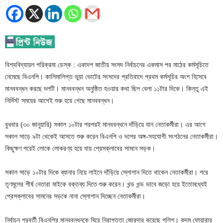
বিশ্ববিদ্যায়ল পরিক্রমা ডেস্ক : একাদশ জাতীয় সংসদ নির্বাচনের একমাস পর মাঠের কর্মসূচিতে
নেমেছে বিএনপি। কালিমালিপ্ত ভুয়া ভোটের সংসদের প্রতিবাদে প্রথম কর্মসূচির অংশ হিসেবে
মানববন্ধন করছে দলটি। মানববন্ধন অনুষ্ঠিত হওয়ার কথা ছিল বেলা ১১টার দিকে। কিন্তু এই
নির্দিস্ট সময়ের আগেই শুরু হয়ে গেছে মানববন্ধন।
বুধবার (৩০ জানুয়ারি) সকাল ১০টার পরপরই মানববন্ধনে দাঁড়িয়ে যান নেতাকর্মীরা। এর আগে
সকাল সাড়ে ৯টা থেকেই আসতে শুরু করেন বিএনপি ও দলের অঙ্গ-সহযোগী সংগঠনের নেতাকর্মীরা।
কিছুক্ষণ পরেই লোকে লোকরণ্য হয়ে যায় প্রেসক্লাবের সামনে সড়ক।
সকাল সাড়ে ১০টার দিকে ব্যানার নিয়ে লাইনে দাঁড়িয়ে স্লোগান দিতে থাকেন নেতাকর্মীরা। পরে
তৃণমূলের শীর্ষ নেতারা মাইকে বক্তব্য দিতে শুরু করেন। খন্ড খন্ড ভাবে জড়ো হয়ে ইতোমধ্যেই
প্রেসক্লাবের সামনের সড়কে নানা স্লোগান দিচ্ছেন নেতাকর্মীরা।
নির্বাচন পরবর্তী বিএনপির মানববন্ধনকে ঘিরে নিরাপত্তা জোরদার করেছে পুলিশ। কদম ফোয়ারার