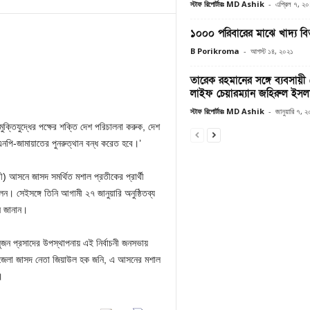
স্টাফ রিপোর্টারঃ MD Ashik
-
এপ্রিল ৭, ২
১০০০ পরিবারের মাঝে খাদ্য ব
B Porikroma
-
আগস্ট ১৪, ২০২১
তারেক রহমানের সঙ্গে ব্যবসায়ী 
লাইফ চেয়ারম্যান জহিরুল ইসলা
স্টাফ রিপোর্টারঃ MD Ashik
-
জানুয়ারি ৭, 
ুক্তিযুদ্ধের পক্ষের শক্তি দেশ পরিচালনা করুক, দেশ
এনপি-জামায়াতের পুনরুত্থান বন্ধ করেত হবে।’
ড়ী) আসনে জাসদ সমর্থিত মশাল প্রতীকের প্রার্থী
ন। সেইসঙ্গে তিনি আগামী ২৭ জানুয়ারি অনুষ্ঠিতব্য
ন জানান।
জন প্রসাদের উপস্থাপনায় এই নির্বাচনী জনসভায়
, জেলা জাসদ নেতা জিয়াউল হক জনি, এ আসনের মশাল
।