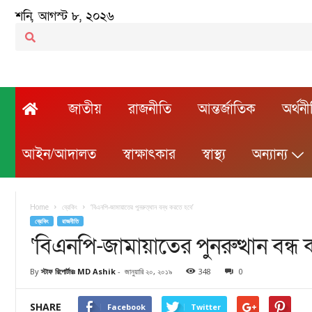
শনি, আগস্ট ৮, ২০২৬
জাতীয়
রাজনীতি
আন্তর্জাতিক
অর্থন
আইন/আদালত
স্বাক্ষাৎকার
স্বাস্থ্য
অন্যান্য
Home
ব্রেকিং
‘বিএনপি-জামায়াতের পুনরুত্থান বন্ধ করতে হবে’
ব্রেকিং
রাজনীতি
‘বিএনপি-জামায়াতের পুনরুত্থান বন্ধ
By
স্টাফ রিপোর্টারঃ MD Ashik
-
জানুয়ারি ২০, ২০১৯
348
0
SHARE
Facebook
Twitter