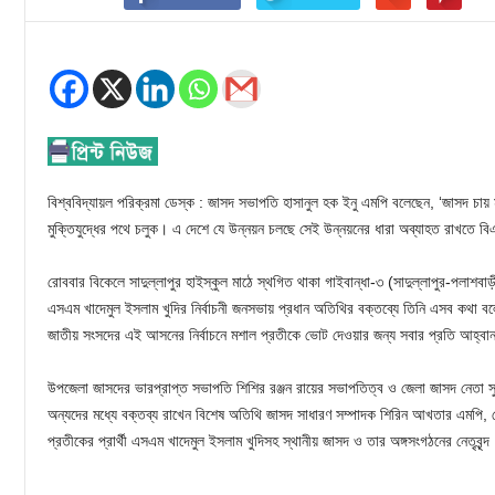
বিশ্ববিদ্যায়ল পরিক্রমা ডেস্ক : জাসদ সভাপতি হাসানুল হক ইনু এমপি বলেছেন, ‘জাসদ চায় ম
মুক্তিযুদ্ধের পথে চলুক। এ দেশে যে উন্নয়ন চলছে সেই উন্নয়নের ধারা অব্যাহত রাখতে বি
রোববার বিকেলে সাদুল্লাপুর হাইস্কুল মাঠে স্থগিত থাকা গাইবান্ধা-৩ (সাদুল্লাপুর-পলাশবা
এসএম খাদেমুল ইসলাম খুদির নির্বাচনী জনসভায় প্রধান অতিথির বক্তব্যে তিনি এসব কথা বলে
জাতীয় সংসদের এই আসনের নির্বাচনে মশাল প্রতীকে ভোট দেওয়ার জন্য সবার প্রতি আহ্বা
উপজেলা জাসদের ভারপ্রাপ্ত সভাপতি শিশির রঞ্জন রায়ের সভাপতিত্ব ও জেলা জাসদ নেতা সু
অন্যদের মধ্যে বক্তব্য রাখেন বিশেষ অতিথি জাসদ সাধারণ সম্পাদক শিরিন আখতার এমপি
প্রতীকের প্রার্থী এসএম খাদেমুল ইসলাম খুদিসহ স্থানীয় জাসদ ও তার অঙ্গসংগঠনের নেতৃবৃন্দ