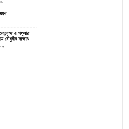
০১৯
িতরণ
নেতৃবৃন্দ ও পপুলার
ম চৌধুরীর সাক্ষাৎ
২০২৬