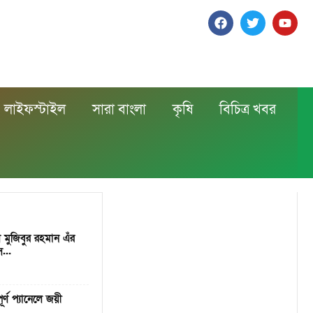
লাইফস্টাইল
সারা বাংলা
কৃষি
বিচিত্র খবর
খ মুজিবুর রহমান এঁর
...
র্ণ প্যানেলে জয়ী