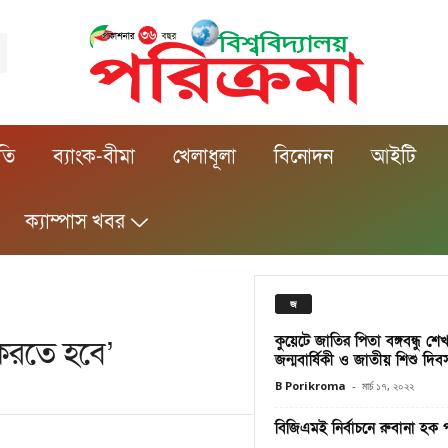
ীতি
ব্যাংক-বীমা
খেলাধূলা
বিনোদন
আইটি
ক্যাম্পাস খবর
জ
কুয়েটে জাতির পিতা বঙ্গবন্ধু শে
 করতে হবে’
জন্মবার্ষিকী ও জাতীয় শিশু দিবস
B Porikroma
-
মার্চ ১৭, ২০২২
বিজিএমই নির্বাচনে রুবানা হক পূ