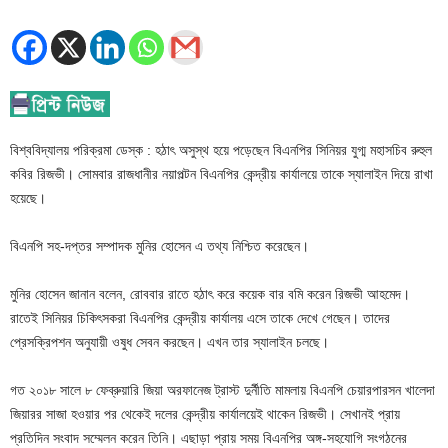
বিশ্ববিদ্যালয় পরিক্রমা ডেস্ক : হঠাৎ অসুস্থ হয়ে পড়েছেন বিএনপির সিনিয়র যুগ্ম মহাসচিব রুহুল
কবির রিজভী। সোমবার রাজধানীর নয়াপল্টন বিএনপির কেন্দ্রীয় কার্যালয়ে তাকে স্যালাইন দিয়ে রাখা
হয়েছে।
বিএনপি সহ-দপ্তর সম্পাদক মুনির হোসেন এ তথ্য নিশ্চিত করেছেন।
মুনির হোসেন জানান বলেন, রোববার রাতে হঠাৎ করে কয়েক বার বমি করেন রিজভী আহমেদ।
রাতেই সিনিয়র চিকিৎসকরা বিএনপির কেন্দ্রীয় কার্যালয় এসে তাকে দেখে গেছেন। তাদের
প্রেসক্রিপশন অনুযায়ী ওষুধ সেবন করছেন। এখন তার স্যালাইন চলছে।
গত ২০১৮ সালে ৮ ফেব্রুয়ারি জিয়া অরফানেজ ট্রাস্ট দুর্নীতি মামলায় বিএনপি চেয়ারপারসন খালেদা
জিয়ারর সাজা হওয়ার পর থেকেই দলের কেন্দ্রীয় কার্যালয়েই থাকেন রিজভী। সেখানই প্রায়
প্রতিদিন সংবাদ সম্মেলন করেন তিনি। এছাড়া প্রায় সময় বিএনপির অঙ্গ-সহযোগি সংগঠনের