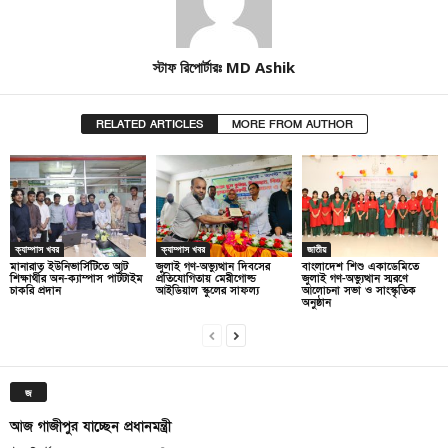
স্টাফ রিপোর্টারঃ MD Ashik
RELATED ARTICLES
MORE FROM AUTHOR
ক্যাম্পাস খবর
ক্যাম্পাস খবর
জাতীয়
মানারাত ইউনিভার্সিটিতে আট
জুলাই গণ-অভ্যুত্থান দিবসের
বাংলাদেশ শিশু একাডেমিতে
শিক্ষার্থীর অন-ক্যাম্পাস পার্টটাইম
প্রতিযোগিতায় মেরীগোল্ড
জুলাই গণ-অভ্যুত্থান স্মরণে
চাকরি প্রদান
আইডিয়াল স্কুলের সাফল্য
আলোচনা সভা ও সাংস্কৃতিক
অনুষ্ঠান
জ
আজ গাজীপুর যাচ্ছেন প্রধানমন্ত্রী