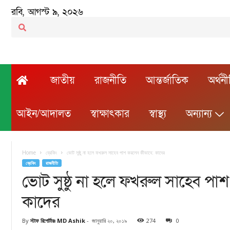
রবি, আগস্ট ৯, ২০২৬
জাতীয়
রাজনীতি
আন্তর্জাতিক
অর্থন
আইন/আদালত
স্বাক্ষাৎকার
স্বাস্থ্য
অন্যান্য
Home
ব্রেকিং
ভোট সুষ্ঠু না হলে ফখরুল সাহেব পাশ করলেন কীভাবে: কাদের
ব্রেকিং
রাজনীতি
ভোট সুষ্ঠু না হলে ফখরুল সাহেব পা
কাদের
By
স্টাফ রিপোর্টারঃ MD Ashik
-
জানুয়ারি ২০, ২০১৯
274
0