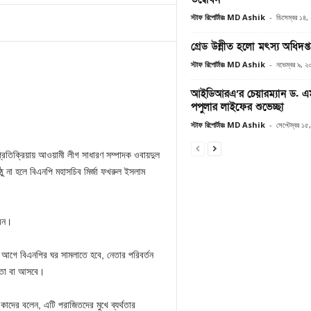
স্টাফ রিপোর্টারঃ MD Ashik
-
ডিসেম্বর ১৪,
গ্রেড উন্নীত হলো মৎস্য অধিদপ
স্টাফ রিপোর্টারঃ MD Ashik
-
নভেম্বর ৯, 
আইডিআরএ’র চেয়ারম্যান ড.
পপুলার লাইফের শুভেচ্ছা
স্টাফ রিপোর্টারঃ MD Ashik
-
সেপ্টেম্বর ১
 প্রতিক্রিয়ায় আওয়ামী লীগ সাধারণ সম্পাদক ওবায়দুল
্ঠু না হলে বিএনপি মহাসচিব মির্জা ফখরুল ইসলাম
রেন।
 আগে বিএনপির ঘর সামলাতে হবে, নেতার পরিবর্তন
তো বা আসবে।
কাদের বলেন, এটি পরাজিতদের মুখে ব্যর্থতার