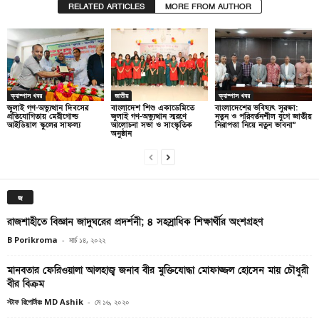
RELATED ARTICLES
MORE FROM AUTHOR
ক্যাম্পাস খবর
জাতীয়
ক্যাম্পাস খবর
জুলাই গণ-অভ্যুত্থান দিবসের
বাংলাদেশ শিশু একাডেমিতে
বাংলাদেশের ভবিষ্যৎ সুরক্ষা:
প্রতিযোগিতায় মেরীগোল্ড
জুলাই গণ-অভ্যুত্থান স্মরণে
নতুন ও পরিবর্তনশীল যুগে জাতীয়
আইডিয়াল স্কুলের সাফল্য
আলোচনা সভা ও সাংস্কৃতিক
নিরাপত্তা নিয়ে নতুন ভাবনা”
অনুষ্ঠান
জ
রাজশাহীতে বিজ্ঞান জাদুঘরের প্রদর্শনী; ৪ সহস্রাধিক শিক্ষার্থীর অংশগ্রহণ
B Porikroma
-
মার্চ ১৪, ২০২২
মানবতার ফেরিওয়ালা আলহাজ্ব জনাব বীর মুক্তিযোদ্ধা মোফাজ্জল হোসেন মায় চৌধুরী
বীর বিক্রম
স্টাফ রিপোর্টারঃ MD Ashik
-
মে ১৬, ২০২০