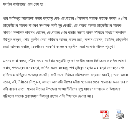
সংগঠন কার্যালয়ের এসে শেষ হয়।
পরে সংক্ষিপ্ত আলোচনা সভায় বক্তব্য দেন- ছেংগারচর পৌরসভার সাবেক সহায়ক সদস্য ও পৌর
ছাত্রলীগের সাবেক সাধারণ সম্পাদক আলী নূর বেপারি, ছেংগারচর কলেজ ছাত্রলীগের সাবেক
সাধারণ সম্পাদক শাহাদাৎ হোসেন, ছেংগারচর পৌর বাজার সমবায় বনিক সমিতির সাধারণ সম্পাদক
ইউসুফ লস্কর, পৌর যুবলীগ নেতা কাউছার আলম, হারুন মিয়া, সাদ্দাম হোসেন, ইয়ামিন, ছাত্রলীগ
নেতা আকবর ফরাজি, ছেংগারচর সরকারি কলেজ ছাত্রলীগ নেতা আলভি শাকিল প্রমুখ।
এসময় তারা বলেন, সঠিক সময়ে সংবিধান অনুযায়ী দ্বাদশ জাতীয় সংসদ নির্বাচনের তফসিল ঘোষণা
করায়, গণতন্ত্রের মানষকন্যা, জাতির জনক বঙ্গবন্ধু শেখ মুজিবুর রহমান এর কন্যা দেশরত্ন শেখ
হাসিনাকে অভিনন্দন শুভেচ্ছা জানাই। সেই সাথে নির্বাচন কমিশনকেও ধন্যবাদ জানাই। তারা আরো
বলেন, এই নির্বাচনে চাঁদপুর-২ আসনে আওয়ামী লীগের দলীয় মনোনয়ন যেনো মতলবের জনবান্ধব ও
কর্মী বান্ধব নেতা, মতলব উত্তর উপজেলা আওয়ামীলীগের যুগ্ম সাধারণ সম্পাদক ও উপজেলা
পরিষদের সাবেক চেয়ারম্যান মিজানুর রহমান এসি মিজানকে দেওয়া হয়।