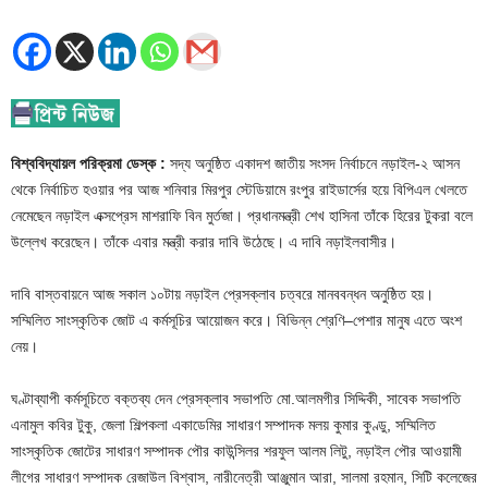
বিশ্ববিদ্যায়ল পরিক্রমা ডেস্ক :
সদ্য অনুষ্ঠিত একাদশ জাতীয় সংসদ নির্বাচনে নড়াইল-২ আসন
থেকে নির্বাচিত হওয়ার পর আজ শনিবার মিরপুর স্টেডিয়ামে রংপুর রাইডার্সের হয়ে বিপিএল খেলতে
নেমেছেন নড়াইল এক্সপ্রেস মাশরাফি বিন মুর্তজা। প্রধানমন্ত্রী শেখ হাসিনা তাঁকে হিরের টুকরা বলে
উল্লেখ করেছেন। তাঁকে এবার মন্ত্রী করার দাবি উঠেছে। এ দাবি নড়াইলবাসীর।
দাবি বাস্তবায়নে আজ সকাল ১০টায় নড়াইল প্রেসক্লাব চত্বরে মানববন্ধন অনুষ্ঠিত হয়।
সম্মিলিত সাংস্কৃতিক জোট এ কর্মসূচির আয়োজন করে। বিভিন্ন শ্রেণি–পেশার মানুষ এতে অংশ
নেয়।
ঘণ্টাব্যাপী কর্মসূচিতে বক্তব্য দেন প্রেসক্লাব সভাপতি মো.আলমগীর সিদ্দিকী, সাবেক সভাপতি
এনামুল কবির টুকু, জেলা শিল্পকলা একাডেমির সাধারণ সম্পাদক মলয় কুমার কুণ্ডু, সম্মিলিত
সাংস্কৃতিক জোটের সাধারণ সম্পাদক পৌর কাউন্সিলর শরফুল আলম লিটু, নড়াইল পৌর আওয়ামী
লীগের সাধারণ সম্পাদক রেজাউল বিশ্বাস, নারীনেত্রী আঞ্জুমান আরা, সালমা রহমান, সিটি কলেজের