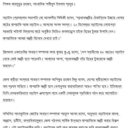
শিক্ষক মাহাবুবুর রহমান, সাংবাদিক শামীমুল ইসলাম প্রমুখ।
নড়াইল প্রেসক্লাব সভাপতি মো.আলমগীর সিদ্দিকী বলেন, ‘প্রধানমন্ত্রীর ঐকান্তিক ইচ্ছায় খেলার
মাঠের মাশরাফি আজ নড়াইল-২ আসনের সংসদ সদস্য। ২০ ডিসেম্বর নড়াইলের লোহাগড়া
সরকারি পাইলট বিদ্যালয় মাঠে অনুষ্ঠিত ভিডিও কনফারেন্সে তাঁকে হিরের টুকরা উপাধি দেন।
মাশরাফিকে আমরা মন্ত্রী হিসেবে দেখতে চাই।’
শিল্পকলা একাডেমির সাধারণ সম্পাদক মলয় কুমার কুণ্ডু বলেন, ‘দেশ স্বাধীনের ৪৮ বছরেও নড়াইল
থেকে কেউ মন্ত্রী হতে পারেননি। আমাদের আশা, প্রধানমন্ত্রী তাঁর হিরের টুকরোকে মন্ত্রী
করবেন।’
জেলা ক্রীড়া সংস্থার সাধারণ সম্পাদক আশিকুর রহমান মিকু বলেন, দেশের ক্রীড়াঙ্গনে নড়াইলের
নাম প্রথম সারিতে। মাশরাফি মন্ত্রী হলে খেলাধুলার ধারাবাহিকতা আরও শাণিত হবে। ইতিমধ্যে
তিনি বেসরকারিভাবে নড়াইল এক্সপ্রেস নামে একটি সেবামূলক প্রতিষ্ঠান গঠন করে আলোচিত
হয়েছেন।
সম্মিলিত সাংস্কৃতিক জোটের সাধারণ সম্পাদক শরফুল আলম বলেন, অনুন্নত নড়াইলকে মাদক,
সন্ত্রাস, দুর্নীতি, বাল্যবিবাহমুক্ত জেলা গঠনসহ সার্বিক উন্নয়নে মাশরাফিকে মন্ত্রী করার বিকল্প
নেই। এটা নড়াইলবাসীর দাবি। নড়াইলের আট লাখ মানুষের প্রাণের দাবি প্রধানমন্ত্রী গ্রহণ