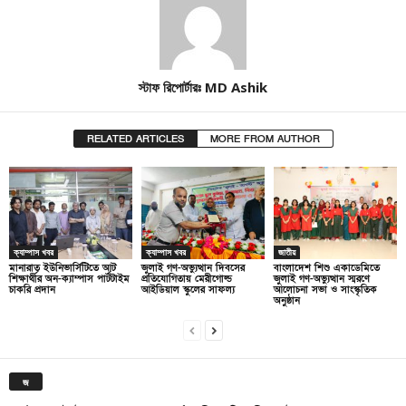
স্টাফ রিপোর্টারঃ MD Ashik
RELATED ARTICLES
MORE FROM AUTHOR
ক্যাম্পাস খবর
ক্যাম্পাস খবর
জাতীয়
মানারাত ইউনিভার্সিটিতে আট
জুলাই গণ-অভ্যুত্থান দিবসের
বাংলাদেশ শিশু একাডেমিতে
শিক্ষার্থীর অন-ক্যাম্পাস পার্টটাইম
প্রতিযোগিতায় মেরীগোল্ড
জুলাই গণ-অভ্যুত্থান স্মরণে
চাকরি প্রদান
আইডিয়াল স্কুলের সাফল্য
আলোচনা সভা ও সাংস্কৃতিক
অনুষ্ঠান
জ