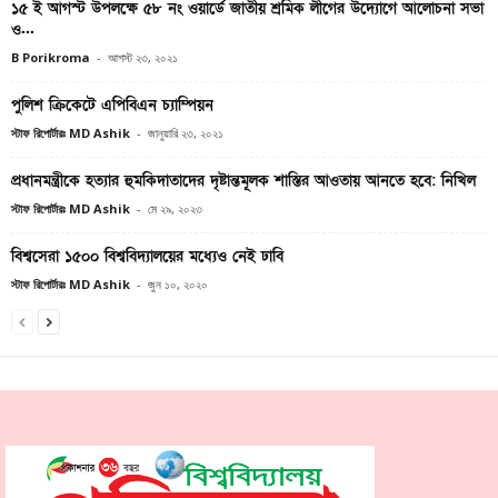
১৫ ই আগস্ট উপলক্ষে ৫৮ নং ওয়ার্ডে জাতীয় শ্রমিক লীগের উদ্যোগে আলোচনা সভা
ও...
B Porikroma
-
আগস্ট ২৩, ২০২১
পুলিশ ক্রিকেটে এপিবিএন চ্যাম্পিয়ন
স্টাফ রিপোর্টারঃ MD Ashik
-
জানুয়ারি ২৩, ২০২১
প্রধানমন্ত্রীকে হত্যার হুমকিদাতাদের দৃষ্টান্তমূলক শাস্তির আওতায় আনতে হবে: নিখিল
স্টাফ রিপোর্টারঃ MD Ashik
-
মে ২৯, ২০২৩
বিশ্বসেরা ১৫০০ বিশ্ববিদ্যালয়ের মধ্যেও নেই ঢাবি
স্টাফ রিপোর্টারঃ MD Ashik
-
জুন ১০, ২০২০