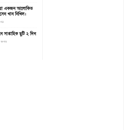
দেয়া একজন আলোকিত
াসেন খান নিখিল।
২০২১
নে সাপ্তাহিক ছুটি ২ দিন
৯, ২০২২