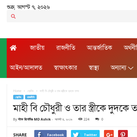
শুক্র, আগস্ট ৭, ২০২৬
জাতীয়
রাজনীতি
আন্তর্জাতিক
অর্থন
আইন/আদালত
স্বাক্ষাৎকার
স্বাস্থ্য
অন্যান্য
Home
ব্রেকিং
মাহী বি চৌধুরী ও তার স্ত্রীকে দুদকে তলব
ব্রেকিং
রাজনীতি
মাহী বি চৌধুরী ও তার স্ত্রীকে দুদকে
By
স্টাফ রিপোর্টারঃ MD Ashik
-
আগস্ট ৪, ২০১৯
224
0
SHARE
Facebook
Twitter