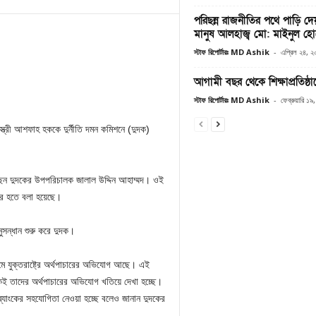
পরিছন্ন রাজনীতির পথে পাড়ি 
মানুষ আলহাজ্ব মো: মাইনুল হে
স্টাফ রিপোর্টারঃ MD Ashik
-
এপ্রিল ২৪, 
আগামী বছর থেকে শিক্ষাপ্রতিষ্ঠা
স্টাফ রিপোর্টারঃ MD Ashik
-
ফেব্রুয়ারি ১
র স্ত্রী আশফাহ হককে দুর্নীতি দমন কমিশনে (দুদক)
েছেন দুদকের উপপরিচালক জালাল উদ্দিন আহাম্মদ। ওই
ির হতে বলা হয়েছে।
ুসন্ধান শুরু করে দুদক।
নামে যুক্তরাষ্ট্রে অর্থপাচারের অভিযোগ আছে। এই
ই তাদের অর্থপাচারের অভিযোগ খতিয়ে দেখা হচ্ছে।
ও ব্যাংকের সহযোগিতা নেওয়া হচ্ছে বলেও জানান দুদকের