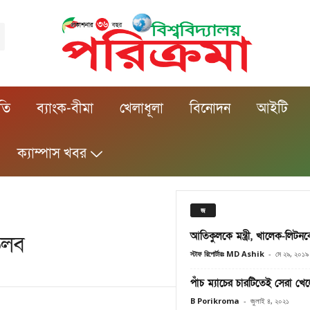
ীতি
ব্যাংক-বীমা
খেলাধূলা
বিনোদন
আইটি
ক্যাম্পাস খবর
জ
আতিকুলকে মন্ত্রী, খালেক-লিটনকে প
 তলব
স্টাফ রিপোর্টারঃ MD Ashik
-
মে ২৯, ২০১৯
পাঁচ ম্যাচের চারটিতেই সেরা খ
B Porikroma
-
জুলাই ৪, ২০২১