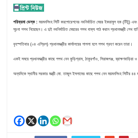
পরিক্রমা ডেস্ক :
ময়মনসিংহ সিটি করপোরেশনের নবনির্বাচিত মেয়র ইকরামুল হক (টিটু) এবং
সূচনা শপথ নিয়েছেন। এ দুই নবনির্বাচিত মেয়রের শপথ বাক্য পাঠ করান প্রধানমন্ত্রী শেখ হা
বৃহস্পতিবার (০৪ এপ্রিল) প্রধানমন্ত্রীর কার্যালয়ের শাপলা হলে শপথ গ্রহণ করেন তারা।
একই সময়ে প্রধানমন্ত্রীর কাছে শপথ নেন কুড়িগ্রাম, ঠাকুরগাঁও, সিরাজগঞ্জ, ব্রাক্ষণবাড়িয়া 
অন্যদিকে স্থানীয় সরকার মন্ত্রী মো. তাজুল ইসলামের কাছে শপথ নেন ময়মনসিংহ সিটির ৪৪