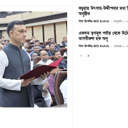
কচুয়ায় উৎসাহ-উদ্দীপনার মধ্
অনুষ্ঠিত
স্টাফ রিপোর্টারঃ MD Ashik
-
জানুয়ারি ১, 
একদম তৃণমূল পর্যায় থেকে উঠ
তাসবীরুল হক অনু
স্টাফ রিপোর্টারঃ MD Ashik
-
নভেম্বর ১, 