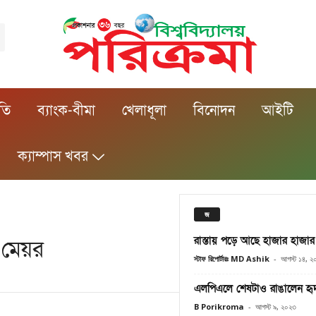
ীতি
ব্যাংক-বীমা
খেলাধূলা
বিনোদন
আইটি
ক্যাম্পাস খবর
জ
রাস্তায় পড়ে আছে হাজার হাজার
 মেয়র
স্টাফ রিপোর্টারঃ MD Ashik
-
আগস্ট ১৪, ২
এলপিএলে শেষটাও রাঙালেন হৃ
B Porikroma
-
আগস্ট ৯, ২০২৩