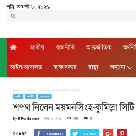
শনি, আগস্ট ৮, ২০২৬
জাতীয়
রাজনীতি
আন্তর্জাতিক
অর্থন
আইন/আদালত
স্বাক্ষাৎকার
স্বাস্থ্য
অন্যান্য
Home
ব্রেকিং
শপথ নিলেন ময়মনসিংহ-কুমিল্লা সিটি মেয়র
ব্রেকিং
রাজনীতি
সারা বাংলা
শপথ নিলেন ময়মনসিংহ-কুমিল্লা সিটি
By
B Porikroma
-
এপ্রিল ৪, ২০২৪
499
0
SHARE
Facebook
Twitter