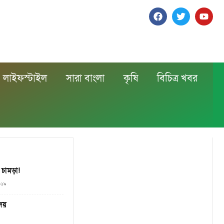
লাইফস্টাইল
সারা বাংলা
কৃষি
বিচিত্র খবর
 চামড়া!
০১৯
দয়