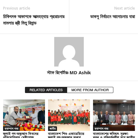
Previous article
Next article
চিকিৎসক আকাশকে আত্মহত্যায় প্ররোচনার
ডাকসু নির্বাচনে আলোচনায় যারা
মামলায় স্ত্রী মিতু রিমান্ড
স্টাফ রিপোর্টারঃ MD Ashik
RELATED ARTICLES
MORE FROM AUTHOR
ক্যাম্পাস খবর
জাতীয়
ক্যাম্পাস খবর
জুলাই গণ-অভ্যুত্থান দিবসের
বাংলাদেশ শিশু একাডেমিতে
বাংলাদেশের ভবিষ্যৎ সুরক্ষা:
প্রতিযোগিতায় মেরীগোল্ড
জুলাই গণ-অভ্যুত্থান স্মরণে
নতুন ও পরিবর্তনশীল যুগে জাতীয়