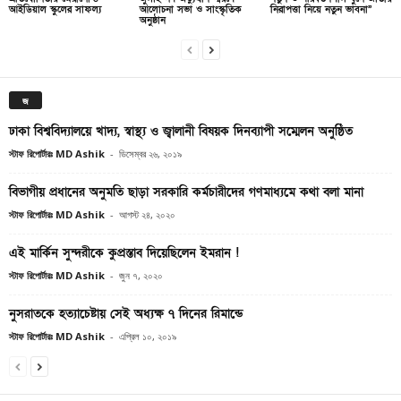
আইডিয়াল স্কুলের সাফল্য
আলোচনা সভা ও সাংস্কৃতিক
নিরাপত্তা নিয়ে নতুন ভাবনা”
অনুষ্ঠান
জ
ঢাকা বিশ্ববিদ্যালয়ে খাদ্য, স্বাস্থ্য ও জ্বালানী বিষয়ক দিনব্যাপী সম্মেলন অনুষ্ঠিত
স্টাফ রিপোর্টারঃ MD Ashik
-
ডিসেম্বর ২৬, ২০১৯
বিভাগীয় প্রধানের অনুমতি ছাড়া সরকারি কর্মচারীদের গণমাধ্যমে কথা বলা মানা
স্টাফ রিপোর্টারঃ MD Ashik
-
আগস্ট ২৪, ২০২০
এই মার্কিন সুন্দরীকে কুপ্রস্তাব দিয়েছিলেন ইমরান !
স্টাফ রিপোর্টারঃ MD Ashik
-
জুন ৭, ২০২০
নুসরাতকে হত্যাচেষ্টায় সেই অধ্যক্ষ ৭ দিনের রিমান্ডে
স্টাফ রিপোর্টারঃ MD Ashik
-
এপ্রিল ১০, ২০১৯