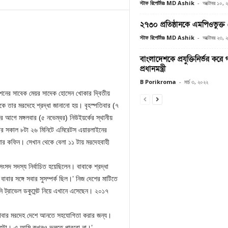
স্টাফ রিপোর্টারঃ MD Ashik
-
অক্টোবর ১০, 
২৭৩০ প্রতিষ্ঠানকে এমপিওভুক্ত ঘো
স্টাফ রিপোর্টারঃ MD Ashik
-
অক্টোবর ২৩, 
বাংলাদেশকে প্রযুক্তিনির্ভর করে
প্রধানমন্ত্রী
B Porikroma
-
মার্চ ৩, ২০২২
শনের সাবেক মেয়র সাদেক হোসেন খোকার দ্বিতীয়
কে তার মরদেহে শ্রদ্ধা জানানো হয়। বৃহস্পতিবার (৭
র আগে মঙ্গলবার (৫ নভেম্বর) নিউইয়র্কের স্থানীয়
িবার সকাল ৮টা ২৬ মিনিটে এমিরেটস এয়ারলাইনের
্ধার কফিন। সেখান থেকে বেলা ১১ টায় মরদেহবাহী
দ সদস্য নির্বাচিত হয়েছিলেন। বাবাকে শ্রদ্ধা
ার সঙ্গে সবার সুসম্পর্ক ছিল।’ নিজ দেশের মাটিতে
িনি ট্রাভেল ডকুমেন্ট নিয়ে এখানে এসেছেন। ২০১৭
 বাবার মরদেহ দেশে আনতে সহযোগিতা করার জন্য।
র দেহটা। এ আমি কখনও ভুলতে পারবো না।’