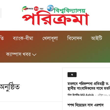
ীতি
ব্যাংক-বীমা
খেলাধূলা
বিনোদন
আইটি
ক্যাম্পাস খবর
জ
মতলবে পরিকল্পনা প্রতিমন্ত্রী
নুষ্ঠিত
স্থানীয় সাংবাদিকদের সাথে মত
স্টাফ রিপোর্টারঃ MD Ashik
-
এপ্রিল ৩০, 
শপথ নিয়েছেন সাদ এরশাদ