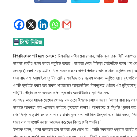
বিশ্ববিদ্যায়ল পরিক্রমা ডেস্ক :
বিএনপির ভাইস চেয়ারম্যান, অবিভক্ত ঢাকা সিটি করপোরে
জানাজা জাতীয় সংসদ ভবনে অনুষ্ঠিত হয়েছে। জানাজা শেষে বিভিন্ন রাজনৈতিক দলের পক্ষ থে
নভেম্বর) বেলা সাড়ে ১১টার দিকে সংসদ ভবনের দক্ষিণ প্লাজায় তার জানাজা অনুষ্ঠিত হয়। এ
সময় বাদ এশা জ্যামাইকা মুসলিম সেন্টার মসজিদে তার প্রথম জানাজা অনুষ্ঠিত হয়। বৃহস্পত
একটি ফ্লাইটে দুবাই হয়ে ঢাকার শাহজালাল আন্তর্জাতিক বিমানবন্দরে পৌঁছায় এই মুক্তিযোদ
গাড়িটি পৌঁছায় সংসদ ভবনের দক্ষিণ প্লাজায় অস্থায়ীভাবে স্থাপিত মঞ্চে।
জানাজার আগে সাদেক হোসেন খোকার বড় ছেলে ইশরাক হোসেন বলেন, ‘আমার বাবা চারবার সংস
জানাতে আপনারা যারা এসেছেন সবাইকে কৃতজ্ঞতা জানাই। আপনাদের উপস্থিতি প্রমাণ করে বাব
শেষ নিঃশ্বাস ত্যাগ করতে না পারায় বাবার বুকে চাপা কষ্ট ছিল উল্লেখ করে তিনি বলেন, ‘ত
সালে বাবা পাসপোর্ট নবায়ন আবেদন করেছেন কিন্তু সেটা পাননি।’
ইশরাক বলেন, ‘ বাবা বলেছেন তার জানাজা যেন দেশে হয়। আমি সরকারকে ধন্যবাদ জানাই
বাবা আমাকে বলেছিলেন, আমি বাক্সবন্দি হয়ে দেশে যাবো। ঠিকই বাক্সবন্দি হয়ে আসলো তা