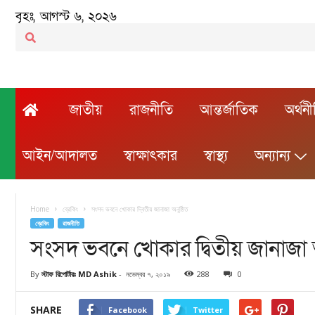
বৃহঃ, আগস্ট ৬, ২০২৬
জাতীয়
রাজনীতি
আন্তর্জাতিক
অর্থন
আইন/আদালত
স্বাক্ষাৎকার
স্বাস্থ্য
অন্যান্য
Home
ব্রেকিং
সংসদ ভবনে খোকার দ্বিতীয় জানাজা অনুষ্ঠিত
ব্রেকিং
রাজনীতি
সংসদ ভবনে খোকার দ্বিতীয় জানাজা অ
By
স্টাফ রিপোর্টারঃ MD Ashik
-
নভেম্বর ৭, ২০১৯
288
0
SHARE
Facebook
Twitter