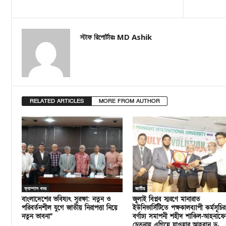
স্টাফ রিপোর্টারঃ MD Ashik
RELATED ARTICLES
MORE FROM AUTHOR
ক্যাম্পাস খবর
জাতীয়
বাংলাদেশের ভবিষ্যৎ সুরক্ষা: নতুন ও
জুলাই বিপ্লব স্মরণে মানারাত
পরিবর্তনশীল যুগে জাতীয় নিরাপত্তা নিয়ে
ইউনিভার্সিটিতে পক্ষকালব্যাপী কর্মসূচির
নতুন ভাবনা”
বর্ণাঢ্য সমাপনী শহীদ শাকিল-আহনাফে
চেতনায় এগিয়ে যাওয়ার আহবান ড.