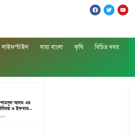
লাইফস্টাইল
সারা বাংলা
কৃষি
বিচিত্র খবর
 ড. শামসুল আলম এর
বিনিময় ও ইফতার...
২০২২