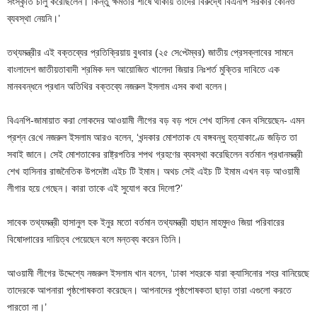
সংস্কৃতি চালু করেছিলেন। কিন্তু ক্ষমতার শীর্ষে থাকায় তাদের বিরুদ্ধে বিএনপি সরকার কোনও
ব্যবস্থা নেয়নি।’
তথ্যমন্ত্রীর এই বক্তব্যের প্রতিক্রিয়ায় বুধবার (২৫ সে‌প্টেম্বর) জাতীয় প্রেসক্লাবের সামনে
বাংলাদেশ জাতীয়তাবাদী শ্রমিক দল আয়োজিত খালেদা জিয়ার নিঃশর্ত মুক্তির দাবিতে এক
মানববন্ধনে প্রধান অতিথির বক্তব্যে নজরুল ইসলাম এসব কথা বলেন।
বিএনপি-জামায়াত করা লোকদের আওয়ামী লীগের বড় বড় পদে শেখ হাসিনা কেন বসিয়েছেন- এমন
প্রশ্ন রে‌খে নজরুল ইসলাম আরও বলেন, ‘খন্দকার মোশতাক যে বঙ্গবন্ধু হত্যাকাণ্ডে জড়িত তা
সবাই জানে। সেই মোশতাকের রাষ্ট্রপতির শপথ গ্রহণের ব্যবস্থা করেছিলেন বর্তমান প্রধানমন্ত্রী
শেখ হাসিনার রাজনৈতিক উপদেষ্টা এইচ টি ইমাম। অথচ সেই এইচ টি ইমাম এখন বড় আওয়ামী
লীগার হয়ে গেছেন। কারা তাকে এই সুযোগ করে দিলো?’
সাবেক তথ্যমন্ত্রী হাসানুল হক ইনুর মতো বর্তমান তথ্যমন্ত্রী হাছান মাহমুদও জিয়া পরিবারের
বিষোদ্গারের দায়িত্ব পেয়েছেন বলে মন্তব্য করেন তিনি।
আওয়ামী লীগের উদ্দেশ্যে নজরুল ইসলাম খান বলেন, ‘ঢাকা শহরকে যারা ক্যাসিনোর শহর বানিয়েছে
তাদেরকে আপনারা পৃষ্ঠপোষকতা করেছেন। আপনাদের পৃষ্ঠপোষকতা ছাড়া তারা এগুলো করতে
পারতো না।’