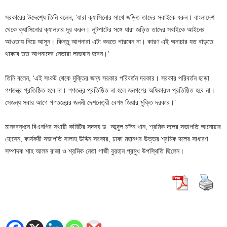
সরকারের উদ্দেশ্যে তিনি বলেন, ‘যারা ক্যাসিনোর সাথে জড়িত তাদের সবাইকে ধরুন। বাংলাদেশ
থেকে ক্যাসিনোর ক্যালচার দূর করুন। লুটপাটের সঙ্গে যারা জড়িত তাদের সবাইকে আইনের
আওতায় নিয়ে আসুন। কিন্তু আপনারা এটা করতে পারবেন না। কারণ এই অনাচার যত বাড়তে
থাকবে তত আপনাদের নেতারা লাভবান হবেন।’
তিনি বলেন, ‘এই সংকট থেকে মুক্তির জন্য সরকার পরিবর্তন দরকার। সরকার পরিবর্তন ছাড়া
গণতন্ত্র প্রতিষ্ঠিত হবে না। গণতন্ত্র প্রতিষ্ঠিত না হলে জনগণের অধিকারও প্রতিষ্ঠিত হবে না।
সেজন্য সবার আগে গণতন্ত্রের জননী দেশনেত্রী বেগম জিয়ার মুক্তি দরকার।’
মানববন্ধনে ‌বিএন‌পির স্থায়ী ক‌মি‌টির সদস্য ড. আব্দ‌ুল মঈন খান, শ্রমিক দলের সভাপতি আনোয়ার
হোসেন, কার্যকরী সভাপতি সালাহ উদ্দিন সরকার, ঢাকা মহানগর উত্তর শ্রমিক দলের সাধারণ
সম্পাদক শাহ আলম রাজা ও শ্রমিক নেতা গাজী বুরহান প্রমুখ উপ‌স্থি‌তি ছি‌লেন।