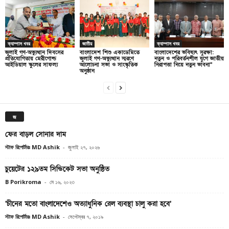
ক্যাম্পাস খবর
জাতীয়
ক্যাম্পাস খবর
জুলাই গণ-অভ্যুত্থান দিবসের
বাংলাদেশ শিশু একাডেমিতে
বাংলাদেশের ভবিষ্যৎ সুরক্ষা:
প্রতিযোগিতায় মেরীগোল্ড
জুলাই গণ-অভ্যুত্থান স্মরণে
নতুন ও পরিবর্তনশীল যুগে জাতীয়
আইডিয়াল স্কুলের সাফল্য
আলোচনা সভা ও সাংস্কৃতিক
নিরাপত্তা নিয়ে নতুন ভাবনা”
অনুষ্ঠান
জ
ফের বাড়ল সোনার দাম
স্টাফ রিপোর্টারঃ MD Ashik
-
জুলাই ২৭, ২০২৬
চুয়েটের ১২৯তম সিন্ডিকেট সভা অনুষ্ঠিত
B Porikroma
-
মে ১৬, ২০২৩
‘চীনের মতো বাংলাদেশেও অত্যাধুনিক রেল ব্যবস্থা চালু করা হবে’
স্টাফ রিপোর্টারঃ MD Ashik
-
সেপ্টেম্বর ৭, ২০১৯