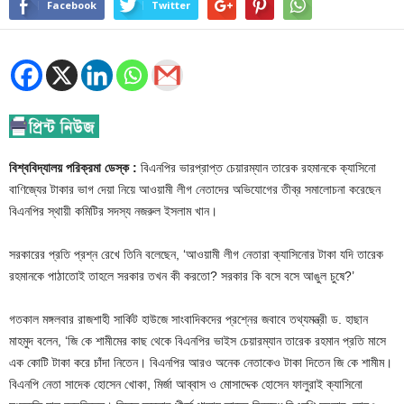
Facebook
Twitter
বিশ্ববিদ্যালয় পরিক্রমা ডেস্ক :
বিএনপির ভারপ্রাপ্ত চেয়ারম্যান তারেক রহমানকে ক্যাসিনো
বাণিজ্যের টাকার ভাগ দেয়া নিয়ে আওয়ামী লীগ নেতাদের অভিযোগের তীব্র সমালোচনা করেছেন
বিএন‌পির স্থায়ী ক‌মি‌টির সদস্য নজরুল ইসলাম খান।
সরকারের প্রতি প্রশ্ন রেখে তিনি বলেছেন, ‘আওয়ামী লীগ নেতারা ক্যাসিনোর টাকা যদি তারেক
রহমানকে পাঠাতোই তাহলে সরকার তখন কী করতো? সরকার কি বসে বসে আঙুল চুষে?’
গতকাল মঙ্গলবার রাজশাহী সার্কিট হাউজে সাংবাদিকদের প্রশ্নের জবাবে তথ্যমন্ত্রী ড. হাছান
মাহমুদ বলেন, ‘জি কে শামীমের কাছ থেকে বিএনপির ভাইস চেয়ারম্যান তারেক রহমান প্রতি মাসে
এক কোটি টাকা করে চাঁদা নিতেন। বিএনপির আরও অনেক নেতাকেও টাকা দিতেন জি কে শামীম।
বিএনপি নেতা সাদেক হোসেন খোকা, মির্জা আব্বাস ও মোসাদ্দেক হোসেন ফালুরাই ক্যাসিনো