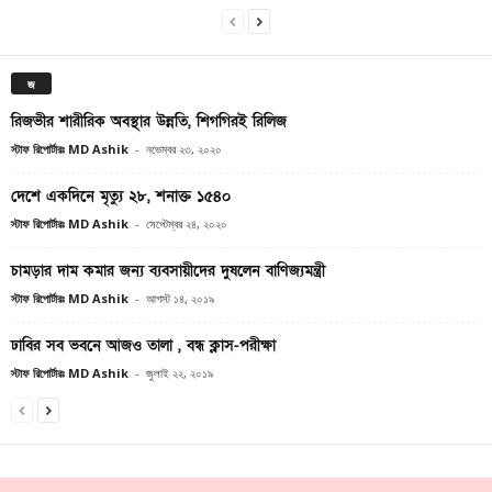
জ
রিজভীর শারীরিক অবস্থার উন্নতি, শিগগিরই রিলিজ
স্টাফ রিপোর্টারঃ MD Ashik
-
নভেম্বর ২৩, ২০২০
দেশে একদিনে মৃত্যু ২৮, শনাক্ত ১৫৪০
স্টাফ রিপোর্টারঃ MD Ashik
-
সেপ্টেম্বর ২৪, ২০২০
চামড়ার দাম কমার জন্য ব্যবসায়ীদের দুষলেন বাণিজ্যমন্ত্রী
স্টাফ রিপোর্টারঃ MD Ashik
-
আগস্ট ১৪, ২০১৯
ঢাবির সব ভবনে আজও তালা , বন্ধ ক্লাস-পরীক্ষা
স্টাফ রিপোর্টারঃ MD Ashik
-
জুলাই ২২, ২০১৯