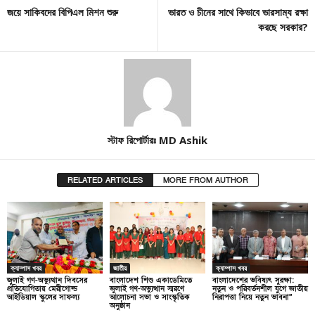
জয়ে সাকিবদের বিপিএল মিশন শুরু
ভারত ও চীনের সাথে কিভাবে ভারসাম্য রক্ষা
করছে সরকার?
স্টাফ রিপোর্টারঃ MD Ashik
RELATED ARTICLES
MORE FROM AUTHOR
ক্যাম্পাস খবর
জাতীয়
ক্যাম্পাস খবর
জুলাই গণ-অভ্যুত্থান দিবসের
বাংলাদেশ শিশু একাডেমিতে
বাংলাদেশের ভবিষ্যৎ সুরক্ষা:
প্রতিযোগিতায় মেরীগোল্ড
জুলাই গণ-অভ্যুত্থান স্মরণে
নতুন ও পরিবর্তনশীল যুগে জাতীয়
আইডিয়াল স্কুলের সাফল্য
আলোচনা সভা ও সাংস্কৃতিক
নিরাপত্তা নিয়ে নতুন ভাবনা”
অনুষ্ঠান