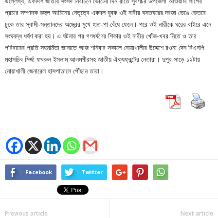
উল্লেখ্য, একাদশ জাতীয় সংসদ নির্বাচনে ভোটের দিন রাতে সুবর্ণচর উপজেলা আওয়ামী লীগের
প্রচার সম্পাদক রুহুল আমিনের নেতৃত্বে একদল যুবক ওই নারীর বসতঘরের দরজা ভেঙে ভেতরে
ঢুকে তার স্বামী-সন্তানদের অস্ত্রের মুখে হাত-পা বেঁধে ফেলে। পরে ওই নারীকে ঘরের বাইরে এনে
সংঘবদ্ধ ধর্ষণ করা হয়। এ ঘটনার পর গণধর্ষণের শিকার ওই নারীর খোঁজ-খবর নিতে ও তার
পরিবারের প্রতি সহমর্মিতা জানাতে আজ শনিবার সকালে নোয়াখালীর উদ্দেশে রওনা দেন বিএনপি
মহাসচিব মির্জা ফখরুল ইসলাম আলমগীরসহ জাতীয় ঐক্যফ্রন্টের নেতারা। দুপুর সাড়ে ১২টায়
নোয়াখালী জেনারেল হাসপাতালে পৌঁছান তারা।
Facebook
Twitter
Previous article
Next article