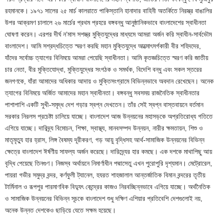
রহমানকে। ১৯৭১ সালের ২৫ মার্চ কালরাতে পাকিস্তানি হানাদার বাহিনী অতর্কিতে নিরস্ত্র বাঙালির
উপর আক্রমণ চালালে ২৬ মার্চের প্রথম প্রহরে বঙ্গবন্ধু আনুষ্ঠানিকভাবে বাংলাদেশের স্বাধীনতা
ঘোষণা করেন। এরপর দীর্ঘ ন’মাস সশস্ত্র মুক্তিযুদ্ধের মাধ্যমে আমরা অর্জন করি স্বাধীন-সার্বভৌম
বাংলাদেশ। আমি সশ্রদ্ধচিত্তে স্মরণ করছি মহান মুক্তিযুদ্ধে আত্মোৎসর্গকারী বীর শহিদদের,
যাঁদের সর্বোচ্চ ত্যাগের বিনিময়ে আমরা পেয়েছি স্বাধীনতা। আমি কৃতজ্ঞচিত্তে স্মরণ করি জাতীয়
চার নেতা, বীর মুক্তিযোদ্ধা, মুক্তিযুদ্ধের সংগঠক ও সমর্থক, বিদেশি বন্ধু এবং সকল স্তরের
জনগণকে, যাঁরা আমাদের অধিকার আদায় ও মুক্তিসংগ্রামে বিভিন্নভাবে অবদান রেখেছেন। অনেক
ত্যাগের বিনিময়ে অর্জিত আমাদের মহান স্বাধীনতা। বঙ্গবন্ধু সবসময় রাজনৈতিক স্বাধীনতার
পাশাপাশি একটি সুখী-সমৃদ্ধ দেশ গড়ার স্বপ্ন দেখতেন। তাঁর সেই স্বপ্ন বাস্তবায়নে বর্তমান
সরকার নিরলস প্রচেষ্টা চালিয়ে যাচ্ছে। বাংলাদেশ আজ উন্নয়নের মহাসড়কে অপ্রতিরোধ্য গতিতে
এগিয়ে যাচ্ছে। দারিদ্র্য বিমোচন, শিক্ষা, স্বাস্থ্য, মানবসম্পদ উন্নয়ন, নারীর ক্ষমতায়ন, শিশু ও
মাতৃমৃত্যু হার হ্রাস, লিঙ্গ বৈষম্য দূরীকরণ, গড় আয়ু বৃদ্ধিসহ আর্থ-সামাজিক উন্নয়নের বিভিন্ন
ক্ষেত্রে বাংলাদেশ ঈর্ষণীয় সাফল্য অর্জন করেছে। দারিদ্র্যের হার কমছে। এক দশকে মাথাপিছু আয়
বৃদ্ধি পেয়েছে তিনগুণ। নিজস্ব অর্থায়নে নিমার্ণাধীন পদ্মাসেতু এখন পুরোপুরি দৃশ্যমান। মেট্রোরেল,
পায়রা গভীর সমুদ্র বন্দর, কর্ণফুলী ট্যানেল, হযরত শাহজালাল আন্তর্জাতিক বিমান বন্দরের তৃতীয়
টার্মিনাল ও রূপপুর পারমাণবিক বিদ্যুৎ কেন্দ্রের কাজও নিরবচ্ছিন্নভাবে এগিয়ে যাচ্ছে। অর্থনৈতিক
ও সামাজিক উন্নয়নের বিভিন্ন সূচকে বাংলাদেশ শুধু দক্ষিণ এশিয়ার প্রতিবেশি দেশগুলোই নয়,
অনেক উন্নত দেশকেও ছাড়িয়ে যেতে সক্ষম হয়েছে।