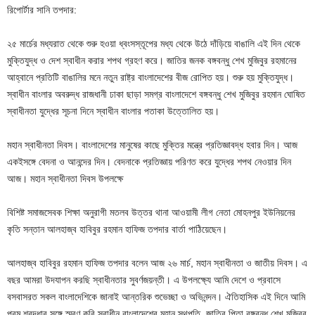
রিপোর্টার সানি তপদার:
২৫ মার্চের মধ্যরাত থেকে শুরু হওয়া ধ্বংসস্তূপের মধ্য থেকে উঠে দাঁড়িয়ে বাঙালি এই দিন থেকে
মুক্তিযুদ্ধ ও দেশ স্বাধীন করার শপথ গ্রহণ করে। জাতির জনক বঙ্গবন্ধু শেখ মুজিবুর রহমানের
আহ্বানে প্রতিটি বাঙালির মনে নতুন রাষ্ট্র বাংলাদেশের বীজ রোপিত হয়। শুরু হয় মুক্তিযুদ্ধ।
স্বাধীন বাংলার অবরুদ্ধ রাজধানী ঢাকা ছাড়া সমগ্র বাংলাদেশে বঙ্গবন্ধু শেখ মুজিবুর রহমান ঘোষিত
স্বাধীনতা যুদ্ধের সূচনা দিনে স্বাধীন বাংলার পতাকা উত্তোলিত হয়।
মহান স্বাধীনতা দিবস। বাংলাদেশের মানুষের কাছে মুক্তির মন্ত্রে প্রতিজ্ঞাবদ্ধ হবার দিন। আজ
একইসঙ্গে বেদনা ও আনন্দের দিন। বেদনাকে প্রতিজ্ঞায় পরিণত করে যুদ্ধের শপথ নেওয়ার দিন
আজ। মহান স্বাধীনতা দিবস উপলক্ষে
বিশিষ্ট সমাজসেবক শিক্ষা অনুরাগী মতলব উত্তর থানা আওয়ামী লীগ নেতা মোহনপুর ইউনিয়নের
কৃতি সন্তান আলহাজ্ব হাবিবুর রহমান হাফিজ তপদার বার্তা পাঠিয়েছেন।
আলহাজ্ব হাবিবুর রহমান হাফিজ তপদার বলেন আজ ২৬ মার্চ, মহান স্বাধীনতা ও জাতীয় দিবস। এ
বছর আমরা উদযাপন করছি স্বাধীনতার সুবর্ণজয়ন্তী। এ উপলক্ষ্যে আমি দেশে ও প্রবাসে
বসবাসরত সকল বাংলাদেশিকে জানাই আন্তরিক শুভেচ্ছা ও অভিনন্দন। ঐতিহাসিক এই দিনে আমি
পরম শ্রদ্ধার সঙ্গে স্মরণ করি স্বাধীন বাংলাদেশের মহান স্থপতি, জাতির পিতা বঙ্গবন্ধু শেখ মুজিবুর