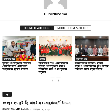
B Porikroma
RELATED ARTICLES
MORE FROM AUTHOR
ক্যাম্পাস খবর
জাতীয়
ক্যাম্পাস খবর
জুলাই গণ-অভ্যুত্থান দিবসের
বাংলাদেশ শিশু একাডেমিতে
বাংলাদেশের ভবিষ্যৎ সুরক্ষা:
প্রতিযোগিতায় মেরীগোল্ড
জুলাই গণ-অভ্যুত্থান স্মরণে
নতুন ও পরিবর্তনশীল যুগে জাতীয়
আইডিয়াল স্কুলের সাফল্য
আলোচনা সভা ও সাংস্কৃতিক
নিরাপত্তা নিয়ে নতুন ভাবনা”
অনুষ্ঠান
জ
বঙ্গবন্ধুর ২৬ ফুট উঁচু ভাস্কর্য হবে সোহ্‌রাওয়ার্দী উদ্যানে
স্টাফ রিপোর্টারঃ MD Ashik
-
নভেম্বর ১৮, ২০২০