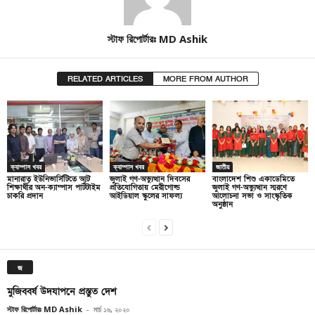
স্টাফ রিপোর্টারঃ MD Ashik
RELATED ARTICLES
MORE FROM AUTHOR
ক্যাম্পাস খবর
ক্যাম্পাস খবর
জাতীয়
মানারাত ইউনিভার্সিটিতে আট
জুলাই গণ-অভ্যুত্থান দিবসের
বাংলাদেশ শিশু একাডেমিতে
শিক্ষার্থীর অন-ক্যাম্পাস পার্টটাইম
প্রতিযোগিতায় মেরীগোল্ড
জুলাই গণ-অভ্যুত্থান স্মরণে
চাকরি প্রদান
আইডিয়াল স্কুলের সাফল্য
আলোচনা সভা ও সাংস্কৃতিক
অনুষ্ঠান
জ
মুজিববর্ষ উদযাপনে প্রস্তুত দেশ
স্টাফ রিপোর্টারঃ MD Ashik
-
মার্চ ১৬, ২০২০