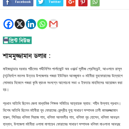
Facebook
Twitter
শামমুজ্জামান ডলার :
মাইজভান্ডার দরবার শরীফের গদ্দীনিশিন পার্লামেন্টে অব ওয়ার্ল্ড সূফীজ প্রেসিডেন্ট, আওলাদে রাসূল
(দ)নির্দেশে মতলব উত্তর উপজেলার গজরা ইউনিয়ন আনজুমান ও মইনীয়া যুবফোরামের উদ্যোগে
সোমবার বিকেলে গজরা কৃষি ব্যাংক সংলগ্নে আলোচনা সভা ও ইফতার মাহফিলের আয়োজন করা
হয়।
প্রধান অতিথি ছিলেন জেলা মাধ্যমিক শিক্ষক সমিতির আহ্বায়ক অ্যাড: শহীদ উল্লাহ প্রধান।
বিশেষ অতিথি ছিলেন মইনীয়া যূব ফোরামের কেন্দ্রীয় যুগ্ম সাধারণ সম্পাদক ঢালী কামরুজ্জামান
হারুন, সিনিয়র খলিফা সিরাজ শাহ, খলিফা আলমগীর শাহ, খলিফা নূর হোসেন, খলিফা আবদুল
হান্নান, উপজেলা মইনীয়া ওলামা মাশায়েখ ফোরামের সাধারণ সম্পাদক খলিফা মাওলানা আবদুছ