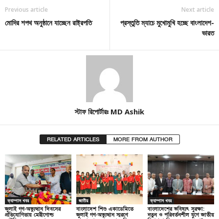
Previous article
Next article
মোদির শপথ অনুষ্ঠানে যাচ্ছেন রাষ্ট্রপতি
প্রস্তুতি ম্যাচে মুখোমুখি হচ্ছে বাংলাদেশ-
ভারত
স্টাফ রিপোর্টারঃ MD Ashik
RELATED ARTICLES
MORE FROM AUTHOR
ক্যাম্পাস খবর
জাতীয়
ক্যাম্পাস খবর
জুলাই গণ-অভ্যুত্থান দিবসের
বাংলাদেশ শিশু একাডেমিতে
বাংলাদেশের ভবিষ্যৎ সুরক্ষা:
প্রতিযোগিতায় মেরীগোল্ড
জুলাই গণ-অভ্যুত্থান স্মরণে
নতুন ও পরিবর্তনশীল যুগে জাতীয়