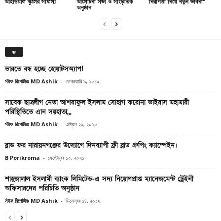
আইডিয়াল স্কুলের সাফল্য
আলোচনা সভা ও সাংস্কৃতিক
নিরাপত্তা নিয়ে নতুন ভাবনা”
অনুষ্ঠান
জ
ভারতে বন্ধ হচ্ছে হোয়াটসঅ্যাপ!
স্টাফ রিপোর্টারঃ MD Ashik
-
ফেব্রুয়ারি ৯, ২০১৯
সাবেক ছাত্রলীগ নেতা আশরাফুল ইসলাম সোহাগ করোনা ভাইরাস মহামারী
পরিস্থিতিতে এান সয়হাতা,,,
স্টাফ রিপোর্টারঃ MD Ashik
-
এপ্রিল ২৯, ২০২০
ব্লাড ফর নারায়নগঞ্জের উদ্যোগে দিনব্যাপী ফ্রী ব্লাড গ্রুপিং ক্যাম্পেইন।
B Porikroma
-
সেপ্টেম্বর ১০, ২০২১
শাহ্জালাল ইসলামী ব্যাংক লিমিটেড-এ সদ্য নিয়োগপ্রাপ্ত ম্যানেজমেন্ট ট্রেইনী
অফিসারদের পরিচিতি অনুষ্ঠান
স্টাফ রিপোর্টারঃ MD Ashik
-
ডিসেম্বর ১৪, ২০১৯