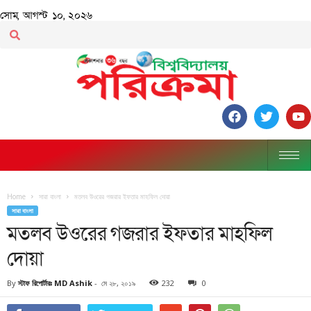
সোম, আগস্ট ১০, ২০২৬
Home
সারা বাংলা
মতলব উওরের গজরার ইফতার মাহফিল দোয়া
সারা বাংলা
মতলব উওরের গজরার ইফতার মাহফিল
দোয়া
By
স্টাফ রিপোর্টারঃ MD Ashik
-
মে ২৮, ২০১৯
232
0