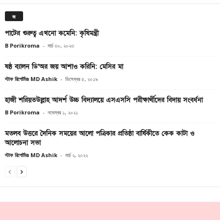
জ
পাটের গুরুত্ব এখনো কমেনি: কৃষিমন্ত্রী
B Porikroma
-
মার্চ ৩০, ২০২৩
ষষ্ঠ ব্যালন ডি’অর জয় আশাও করিনি: মেসির মা
স্টাফ রিপোর্টারঃ MD Ashik
-
ডিসেম্বর ৫, ২০১৯
হাজী শরিয়তউল্লাহ আদর্শ উচ্চ বিদ্যালয়ে এসএসসি পরীক্ষার্থীদের বিদায় সংবর্ধনা
B Porikroma
-
নভেম্বর ১, ২০২১
মতলব উত্তরে দৈনিক সময়ের আলো পত্রিকার প্রতিষ্ঠা বার্ষিকীতে কেক কাটা ও
আলোচনা সভা
স্টাফ রিপোর্টারঃ MD Ashik
-
মার্চ ২, ২০২২