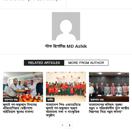
স্টাফ রিপোর্টারঃ MD Ashik
RELATED ARTICLES
MORE FROM AUTHOR
ক্যাম্পাস খবর
জাতীয়
ক্যাম্পাস খবর
জুলাই গণ-অভ্যুত্থান দিবসের
বাংলাদেশ শিশু একাডেমিতে
বাংলাদেশের ভবিষ্যৎ সুরক্ষা:
প্রতিযোগিতায় মেরীগোল্ড
জুলাই গণ-অভ্যুত্থান স্মরণে
নতুন ও পরিবর্তনশীল যুগে জাতীয়
আইডিয়াল স্কুলের সাফল্য
আলোচনা সভা ও সাংস্কৃতিক
নিরাপত্তা নিয়ে নতুন ভাবনা”
অনুষ্ঠান