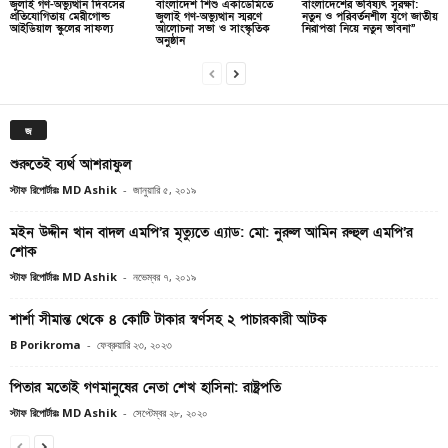
জুলাই গণ-অভ্যুত্থান দিবসের
বাংলাদেশ শিশু একাডেমিতে
বাংলাদেশের ভবিষ্যৎ সুরক্ষা:
প্রতিযোগিতায় মেরীগোল্ড
জুলাই গণ-অভ্যুত্থান স্মরণে
নতুন ও পরিবর্তনশীল যুগে জাতীয়
আইডিয়াল স্কুলের সাফল্য
আলোচনা সভা ও সাংস্কৃতিক
নিরাপত্তা নিয়ে নতুন ভাবনা”
অনুষ্ঠান
জ
শুরুতেই ব্যর্থ আশরাফুল
স্টাফ রিপোর্টারঃ MD Ashik
-
জানুয়ারি ৫, ২০১৯
মইন উদ্দীন খান বাদল এমপি’র মৃত্যুতে এ্যাড: মো: নুরুল আমিন রুহুল এমপি’র
শোক
স্টাফ রিপোর্টারঃ MD Ashik
-
নভেম্বর ৭, ২০১৯
শার্শা সীমান্ত থেকে ৪ কোটি টাকার স্বর্ণসহ ২ পাচারকারী আটক
B Porikroma
-
ফেব্রুয়ারি ২৩, ২০২৩
পিতার মতোই গণমানুষের নেতা শেখ হাসিনা: রাষ্ট্রপতি
স্টাফ রিপোর্টারঃ MD Ashik
-
সেপ্টেম্বর ২৮, ২০২০