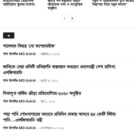
প্রতিযোগিতায় মেরীগোল্ড
জুলাই গণ-অভ্যুত্থান স্মরণে
নতুন ও পরিবর্তনশীল যুগে জাতীয়
আইডিয়াল স্কুলের সাফল্য
আলোচনা সভা ও সাংস্কৃতিক
নিরাপত্তা নিয়ে নতুন ভাবনা”
অনুষ্ঠান
জ
খালেদার বিষয়ে ‘নো কম্প্রোমাইজ’
স্টাফ রিপোর্টারঃ MD Ashik
-
অক্টোবর ৩, ২০১৯
জাতিকে দেয়া প্রতিটি প্রতিশ্রুতি বাস্তবায়ন করছেন প্রধানমন্ত্রী শেখ হাসিনা:
এলজিআরডি
স্টাফ রিপোর্টারঃ MD Ashik
-
জুলাই ৯, ২০২০
সিভাসু’র বার্ষিক ক্রীড়া প্রতিযোগিতা-২০২০ অনুষ্ঠিত
স্টাফ রিপোর্টারঃ MD Ashik
-
মার্চ ৫, ২০২০
পদ্মা পানি শোধনাগারের মাধ্যমে প্রতিদিন ঢাকায় আসবে ৪৫ কোটি লিটার
পানি….এলজিআরডি মন্ত্রী
স্টাফ রিপোর্টারঃ MD Ashik
-
সেপ্টেম্বর ৩০, ২০১৯