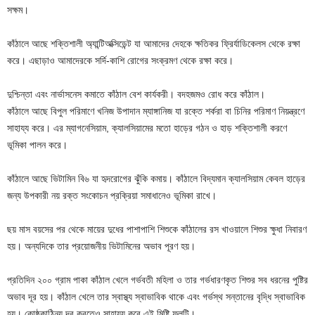
সক্ষম।
কাঁঠালে আছে শক্তিশালী অ্যান্টিঅক্সিডেন্ট যা আমাদের দেহকে ক্ষতিকর ফ্রির্যাডিকেলস থেকে রক্ষা
করে। এছাড়াও আমাদেরকে সর্দি-কাশি রোগের সংক্রমণ থেকে রক্ষা করে।
দুশ্চিন্তা এবং নার্ভাসনেস কমাতে কাঁঠাল বেশ কার্যকরী। বদহজমও রোধ করে কাঁঠাল।
কাঁঠালে আছে বিপুল পরিমাণে খনিজ উপাদান ম্যাঙ্গানিজ যা রক্তে শর্করা বা চিনির পরিমাণ নিয়ন্ত্রণে
সাহায্য করে। এর ম্যাগনেসিয়াম, ক্যালসিয়ামের মতো হাড়ের গঠন ও হাড় শক্তিশালী করণে
ভূমিকা পালন করে।
কাঁঠালে আছে ভিটামিন বি৬ যা হৃদরোগের ঝুঁকি কমায়। কাঁঠালে বিদ্যমান ক্যালসিয়াম কেবল হাড়ের
জন্য উপকারী নয় রক্ত সংকোচন প্রক্রিয়া সমাধানেও ভূমিকা রাখে।
ছয় মাস বয়সের পর থেকে মায়ের দুধের পাশাপাশি শিশুকে কাঁঠালের রস খাওয়ালে শিশুর ক্ষুধা নিবারণ
হয়। অন্যদিকে তার প্রয়োজনীয় ভিটামিনের অভাব পূরণ হয়।
প্রতিদিন ২০০ গ্রাম পাকা কাঁঠাল খেলে গর্ভবতী মহিলা ও তার গর্ভধারণকৃত শিশুর সব ধরনের পুষ্টির
অভাব দূর হয়। কাঁঠাল খেলে তার স্বাস্থ্য স্বাভাবিক থাকে এবং গর্ভস্থ সন্তানের বৃদ্ধি স্বাভাবিক
হয়। কোষ্ঠকাঠিন্য দূর করতেও সাহায্য করে এই মিষ্টি ফলটি।