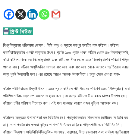
বিশ্ববিদ্যালয় পরিক্রমা ডেস্ক : মিষ্টি গন্ধ ও স্বাদে ভরপুর ফলটির নাম কাঁঠাল। কাঁঠাল
কার্বোহাইড্রেটের একটি অন্যতম উৎস। প্রতি ১০০ গ্রাম পাকা কাঁঠাল থেকে ৪৮ কিলোক্যালরি,
কাঁচা কাঁঠাল থেকে ৫৩ কিলোক্যালরি এবং কাঁঠালের বীজ থেকে ১৩০ কিলোক্যালরি পরিমাণ শক্তি
পাওয়া যায়। কাঁঠাল অপুষ্টিজনিত সমস্যা রাতকানা এবং রাতকানা থেকে অন্ধত্ব প্রতিরোধ করার
জন্য খুবই উপযোগী ফল। এর রয়েছে আরও অনেক উপকারিতা। চলুন জেনে নেওয়া যাক-
কাঁঠাল পটাশিয়ামের উৎকৃষ্ট উৎস। ১০০ গ্রাম কাঁঠালে পটাশিয়ামের পরিমাণ ৩০৩ মিলিগ্রাম। যারা
পটাশিয়াম উচ্চ রক্তচাপ কমাতে সাহায্য করে। এ জন্যে কাঁঠালে উচ্চ রক্ত চাপের উপশম হয়।
কাঁঠালে চর্বির পরিমাণ নিতান্ত কম। এই ফল খাওয়ার কারণে ওজন বৃদ্ধির আশংকা কম।
কাঁঠালের অন্যতম উপযোগিতা হল ভিটামিন সি। প্রাকৃতিকভাবে মানবদেহে ভিটামিন সি তৈরি হয়
না। রোগ প্রতিরোধ ক্ষমতা বৃদ্ধির পাশাপাশি দাঁতের মাড়িকে শক্তিশালী করে ভিটামিন সি।
কাঁঠালে বিদ্যমান ফাইটোনিউট্রিয়েন্টস- আলসার, ক্যান্সার, উচ্চ রক্তচাপ এবং বার্ধক্য প্রতিরোধে