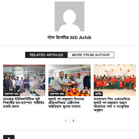
স্টাফ রিপোর্টারঃ MD Ashik
RELATED ARTICLES
MORE FROM AUTHOR
ক্যাম্পাস খবর
ক্যাম্পাস খবর
জাতীয়
মানারাত ইউনিভার্সিটিতে আট
জুলাই গণ-অভ্যুত্থান দিবসের
বাংলাদেশ শিশু একাডেমিতে
শিক্ষার্থীর অন-ক্যাম্পাস পার্টটাইম
প্রতিযোগিতায় মেরীগোল্ড
জুলাই গণ-অভ্যুত্থান স্মরণে
চাকরি প্রদান
আইডিয়াল স্কুলের সাফল্য
আলোচনা সভা ও সাংস্কৃতিক
অনুষ্ঠান
জ