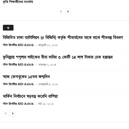
কৃতি শিক্ষার্থীদের সংবর্ধনা
জ
বিজিবি’র ঢাকা ব্যাটালিয়ন (৫ বিজিবি) কর্তৃক শীতার্তদের মাঝে মাঝে শীতবস্ত্র বিতরণ
স্টাফ রিপোর্টারঃ MD Ashik
-
জানুয়ারি ১২, ২০২৫
কুমিল্লায় পপুলার লাইফের বীমা দাবির ৩ কোটি ১৪ লাখ টাকার চেক হস্তান্তর
স্টাফ রিপোর্টারঃ MD Ashik
-
নভেম্বর ২, ২০২৪
আজ ফেসবুকের ১৫তম জন্মদিন
স্টাফ রিপোর্টারঃ MD Ashik
-
ফেব্রুয়ারি ৪, ২০১৯
মার্কিন নির্বাচনে ষড়যন্ত্র করেনি রাশিয়া
স্টাফ রিপোর্টারঃ MD Ashik
-
মার্চ ২৫, ২০১৯