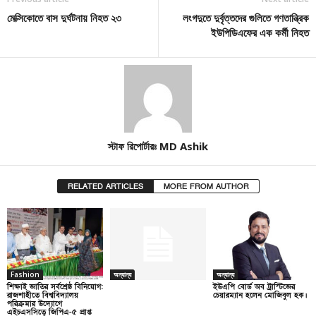
মেক্সিকোতে বাস দুর্ঘটনায় নিহত ২৩
লংগদুতে দুর্বৃত্তদের গুলিতে গণতান্ত্রিক
ইউপিডিএফের এক কর্মী নিহত
স্টাফ রিপোর্টারঃ MD Ashik
RELATED ARTICLES
MORE FROM AUTHOR
Fashion
অন্যান্য
অন্যান্য
শিক্ষাই জাতির সর্বশ্রেষ্ঠ বিনিয়োগ:
ইউএপি বোর্ড অব ট্রাস্টিজের
রাজশাহীতে বিশ্ববিদ্যালয়
চেয়ারম্যান হলেন মোজিবুল হক।
পরিক্রমার উদ্যোগে
এইচএসসিতে জিপিএ-৫ প্রাপ্ত