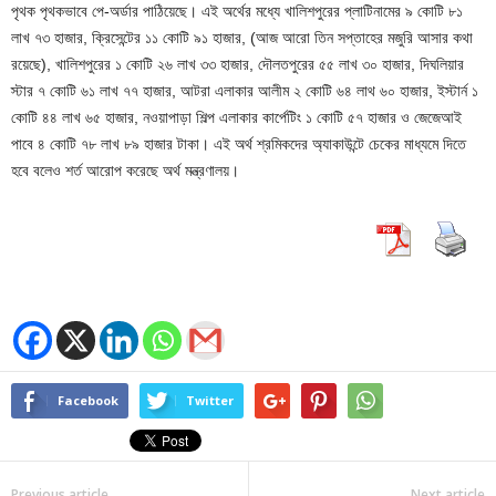
পৃথক পৃথকভাবে পে-অর্ডার পাঠিয়েছে। এই অর্থের মধ্যে খালিশপুরের প্লাটিনামের ৯ কোটি ৮১
লাখ ৭৩ হাজার, ক্রিসেন্টের ১১ কোটি ৯১ হাজার, (আজ আরো তিন সপ্তাহের মজুরি আসার কথা
রয়েছে), খালিশপুরের ১ কোটি ২৬ লাখ ৩৩ হাজার, দৌলতপুরের ৫৫ লাখ ৩০ হাজার, দিঘলিয়ার
স্টার ৭ কোটি ৬১ লাখ ৭৭ হাজার, আটরা এলাকার আলীম ২ কোটি ৬৪ লাথ ৬০ হাজার, ইস্টার্ন ১
কোটি ৪৪ লাখ ৬৫ হাজার, নওয়াপাড়া শিল্প এলাকার কার্পেটিং ১ কোটি ৫৭ হাজার ও জেজেআই
পাবে ৪ কোটি ৭৮ লাখ ৮৯ হাজার টাকা। এই অর্থ শ্রমিকদের অ্যাকাউন্টে চেকের মাধ্যমে দিতে
হবে বলেও শর্ত আরোপ করেছে অর্থ মন্ত্রণালয়।
Facebook
Twitter
Previous article
Next article