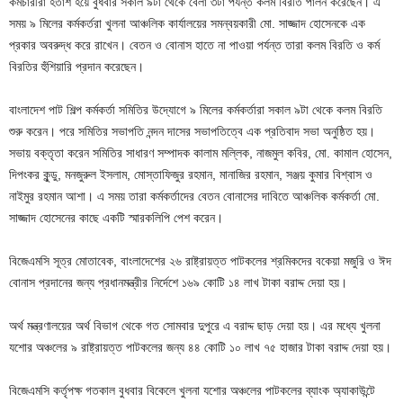
কর্মচারীরা হতাশ হয়ে বুধবার সকাল ৯টা থেকে বেলা ৩টা পর্যন্ত কলম বিরতি পালন করেছেন। এ
সময় ৯ মিলের কর্মকর্তরা খুলনা আঞ্চলিক কার্যালয়ের সমন্বয়কারী মো. সাজ্জাদ হোসেনকে এক
প্রকার অবরুদ্ধ করে রাখেন। বেতন ও বোনাস হাতে না পাওয়া পর্যন্ত তারা কলম বিরতি ও কর্ম
বিরতির হুঁশিয়ারি প্রদান করেছেন।
বাংলাদেশ পাট শিল্প কর্মকর্তা সমিতির উদ্যোগে ৯ মিলের কর্মকর্তারা সকাল ৯টা থেকে কলম বিরতি
শুরু করেন। পরে সমিতির সভাপতি নন্দন দাসের সভাপতিত্বে এক প্রতিবাদ সভা অনুষ্ঠিত হয়।
সভায় বক্তৃতা করেন সমিতির সাধারণ সম্পাদক কালাম মল্লিক, নাজমুল কবির, মো. কামাল হোসেন,
দিপংকর কুন্ডু, মনজুরুল ইসলাম, মোস্তাফিজুর রহমান, মানাজির রহমান, সঞ্জয় কুমার বিশ্বাস ও
নাইমুর রহমান আশা। এ সময় তারা কর্মকর্তাদের বেতন বোনাসের দাবিতে আঞ্চলিক কর্মকর্তা মো.
সাজ্জাদ হোসেনের কাছে একটি স্মারকলিপি পেশ করেন।
বিজেএমসি সূত্র মোতাবেক, বাংলাদেশের ২৬ রাষ্ট্রায়ত্ত পাটকলের শ্রমিকদের বকেয়া মজুরি ও ঈদ
বোনাস প্রদানের জন্য প্রধানমন্ত্রীর নির্দেশে ১৬৯ কোটি ১৪ লাখ টাকা বরাদ্দ দেয়া হয়।
অর্থ মন্ত্রণালয়ের অর্থ বিভাগ থেকে গত সোমবার দুপুরে এ বরাদ্দ ছাড় দেয়া হয়। এর মধ্যে খুলনা
যশোর অঞ্চলের ৯ রাষ্ট্রায়ত্ত পাটকলের জন্য ৪৪ কোটি ১০ লাখ ৭৫ হাজার টাকা বরাদ্দ দেয়া হয়।
বিজেএমসি কর্তৃপক্ষ গতকাল বুধবার বিকেলে খুলনা যশোর অঞ্চলের পাটকলের ব্যাংক অ্যাকাউন্টে