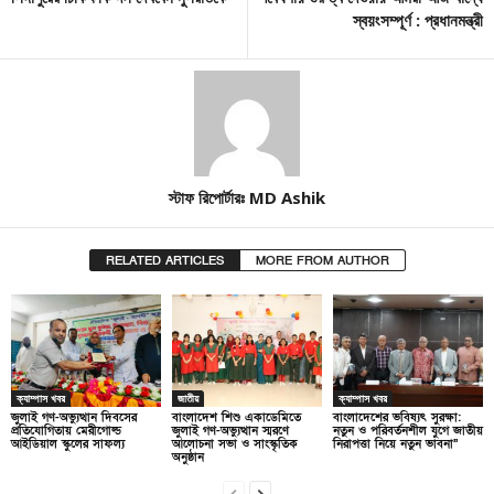
স্বয়ংসম্পূর্ণ : প্রধানমন্ত্রী
স্টাফ রিপোর্টারঃ MD Ashik
RELATED ARTICLES
MORE FROM AUTHOR
ক্যাম্পাস খবর
জাতীয়
ক্যাম্পাস খবর
জুলাই গণ-অভ্যুত্থান দিবসের
বাংলাদেশ শিশু একাডেমিতে
বাংলাদেশের ভবিষ্যৎ সুরক্ষা:
প্রতিযোগিতায় মেরীগোল্ড
জুলাই গণ-অভ্যুত্থান স্মরণে
নতুন ও পরিবর্তনশীল যুগে জাতীয়
আইডিয়াল স্কুলের সাফল্য
আলোচনা সভা ও সাংস্কৃতিক
নিরাপত্তা নিয়ে নতুন ভাবনা”
অনুষ্ঠান