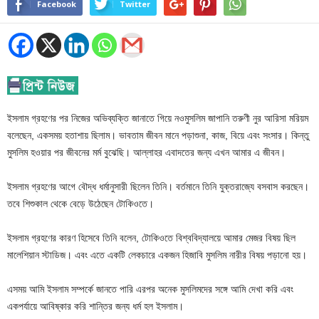
Facebook
Twitter
ইসলাম গ্রহণের পর নিজের অভিব্যক্তি জানাতে গিয়ে নওমুসলিম জাপানি তরুণী নুর আরিসা মরিয়ম
বলেছেন, একসময় হতাশায় ছিলাম। ভাবতাম জীবন মানে পড়াশুনা, কাজ, বিয়ে এবং সংসার। কিন্তু
মুসলিম হওয়ার পর জীবনের মর্ম বুঝেছি। আল্লাহর এবাদতের জন্য এখন আমার এ জীবন।
ইসলাম গ্রহণের আগে বৌদ্ধ ধর্মানুসারী ছিলেন তিনি। বর্তমানে তিনি যুক্তরাজ্যে বসবাস করছেন।
তবে শিশুকাল থেকে বেড়ে উঠেছেন টোকিওতে।
ইসলাম গ্রহণের কারণ হিসেবে তিনি বলেন, টোকিওতে বিশ্ববিদ্যালয়ে আমার মেজর বিষয় ছিল
মালেশিয়ান স্টাডিজ। এবং এতে একটি লেকচারে একজন হিজাবি মুসলিম নারীর বিষয় পড়ানো হয়।
এসময় আমি ইসলাম সম্পর্কে জানতে পারি এরপর অনেক মুসলিমদের সঙ্গে আমি দেখা করি এবং
একপর্যায়ে আবিষ্কার করি শান্তির জন্য ধর্ম হল ইসলাম।