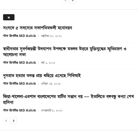
জ
সংসদে ৫ সদস্যের সভাপতিমন্ডলী মনোনয়ন
স্টাফ রিপোর্টারঃ MD Ashik
-
অক্টোবর ৩০, ২০২২
স্বাধীনতার সুবর্ণজয়ন্তী উদযাপন উপলক্ষে মতলব উত্তরে মুক্তিযুদ্ধের স্মৃতিচারণ ও
আলোচনা সভা
স্টাফ রিপোর্টারঃ MD Ashik
-
মার্চ ২, ২০২২
নুসরাত হত্যার তদন্ত প্রায় গুছিয়ে এনেছে পিবিআই
স্টাফ রিপোর্টারঃ MD Ashik
-
এপ্রিল ২৪, ২০১৯
জিয়া-খালেদা-এরশাদ বাংলাদেশের মাটির সন্তান নয় —– ইতালিতে বঙ্গবন্ধু কন্যা শেখ
হাসিনা
স্টাফ রিপোর্টারঃ MD Ashik
-
ফেব্রুয়ারি ৫, ২০২০