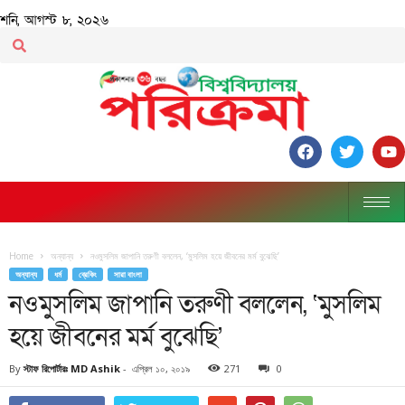
শনি, আগস্ট ৮, ২০২৬
Home
অন্যান্য
নওমুসলিম জাপানি তরুণী বললেন, ‘মুসলিম হয়ে জীবনের মর্ম বুঝেছি’
অন্যান্য
ধর্ম
ব্রেকিং
সারা বাংলা
নওমুসলিম জাপানি তরুণী বললেন, ‘মুসলিম
হয়ে জীবনের মর্ম বুঝেছি’
By
স্টাফ রিপোর্টারঃ MD Ashik
-
এপ্রিল ১০, ২০১৯
271
0