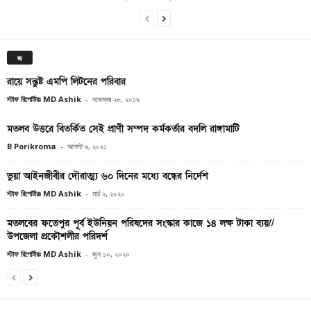
জ
রায়ে সন্তুষ্ট এমপি লিটনের পরিবার
স্টাফ রিপোর্টারঃ MD Ashik
-
নভেম্বর ২৮, ২০১৯
মতলব উত্তরে বিতর্কিত সেই প্রাণী সম্পদ কর্মকর্তার বদলি রাঙ্গামাটি
B Porikroma
-
আগস্ট ৬, ২০২১
ভুয়া আইনজীবীর দৌরাত্ম্য ৬০ দিনের মধ্যে বন্ধের নির্দেশ
স্টাফ রিপোর্টারঃ MD Ashik
-
মার্চ ২, ২০২০
মতলবের ফতেপুর পূর্ব ইউনিয়ন পরিষদের সংস্কার কাজে ১৪ লক্ষ টাকা ব্যয়//
উপজেলা প্রকৌশলীর পরিদর্শ
স্টাফ রিপোর্টারঃ MD Ashik
-
জুন ১০, ২০২০