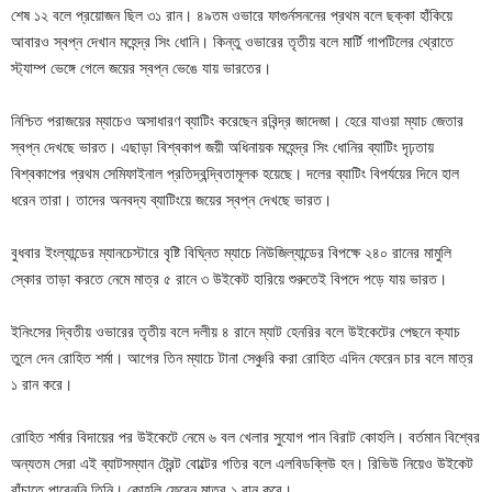
শেষ ১২ বলে প্রয়োজন ছিল ৩১ রান। ৪৯তম ওভারে ফাগুর্নসননের প্রথম বলে ছক্কা হাঁকিয়ে
আবারও স্বপ্ন দেখান মহেন্দ্র সিং ধোনি। কিন্তু ওভারের তৃতীয় বলে মার্টি গাপটিলের থ্রোতে
স্ট্যাম্প ভেঙ্গে গেলে জয়ের স্বপ্ন ভেঙে যায় ভারতের।
নিশ্চিত পরাজয়ের ম্যাচেও অসাধারণ ব্যাটিং করেছেন রবিন্দ্র জাদেজা। হেরে যাওয়া ম্যাচ জেতার
স্বপ্ন দেখছে ভারত। এছাড়া বিশ্বকাপ জয়ী অধিনায়ক মহেন্দ্র সিং ধোনির ব্যাটিং দৃঢ়তায়
বিশ্বকাপের প্রথম সেমিফাইনাল প্রতিদ্বন্দ্বিতামূলক হয়েছে। দলের ব্যাটিং বিপর্যয়ের দিনে হাল
ধরেন তারা। তাদের অনবদ্য ব্যাটিংয়ে জয়ের স্বপ্ন দেখছে ভারত।
বুধবার ইংল্যান্ডের ম্যানচেস্টারে বৃষ্টি বিঘ্নিত ম্যাচে নিউজিল্যান্ডের বিপক্ষে ২৪০ রানের মামুলি
স্কোর তাড়া করতে নেমে মাত্র ৫ রানে ৩ উইকেট হারিয়ে শুরুতেই বিপদে পড়ে যায় ভারত।
ইনিংসের দ্বিতীয় ওভারের তৃতীয় বলে দলীয় ৪ রানে ম্যাট হেনরির বলে উইকেটের পেছনে ক্যাচ
তুলে দেন রোহিত শর্মা। আগের তিন ম্যাচে টানা সেঞ্চুরি করা রোহিত এদিন ফেরেন চার বলে মাত্র
১ রান করে।
রোহিত শর্মার বিদায়ের পর উইকেটে নেমে ৬ বল খেলার সুযোগ পান বিরাট কোহলি। বর্তমান বিশ্বের
অন্যতম সেরা এই ব্যাটসম্যান ট্রেন্ট বোল্টের গতির বলে এলবিডব্লিউ হন। রিভিউ নিয়েও উইকেট
বাঁচাতে পারেননি তিনি। কোহলি ফেরেন মাত্র ১ রান করে।