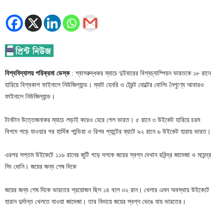
বিশ্ববিদ্যালয় পরিক্রমা ডেস্ক
: শ্বাসরুদ্ধকর ম্যাচে দুইবারের বিশ্বচ্যাম্পিয়ন ভারতকে ১৮ রানে
হারিয়ে বিশ্বকাপ ফাইনালে নিউজিল্যান্ড। ম্যাট হেনরি ও ট্রেন্ট বোল্টের বোলিং নৈপুণ্যে আবারও
ফাইনালে নিউজিল্যান্ড।
টানটান উত্তেজনাকর ম্যাচে লড়াই করেও হেরে গেল ভারত। ৫ রানে ৩ উইকেট হারিয়ে চরম
বিপদে পড়ে যাওয়ার পর হার্দিক পান্ডিয়া ও রিশব প্যান্টের ব্যাটে ৯২ রানে ৬ উইকেট হারায় ভারত।
এরপর সপ্তম উইকেটে ১১৬ রানের জুটি গড়ে দলকে জয়ের স্বপ্ন দেখান রবিন্দ্র জাদেজা ও মহেন্দ্র
সিং ধোনি। জয়ের জন্য শেষ দিকে
জয়ের জন্য শেষ দিকে ভারতের প্রয়োজন ছিল ১৪ বলে ৩২ রান। খেলার এমন অবস্থায় উইকেটে
হারান দুর্দান্ত খেলতে যাওয়া জাদেজা। তার বিদায়ে জয়ের স্বপ্ন ভেঙে যায় ভারতের।