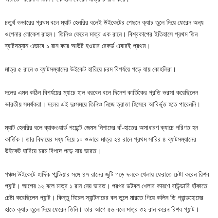
চতুর্থ ওভারের প্রথম বলে ম্যাট হেনরির বলেই উইকেটের পেছনে ক্যাচ তুলে দিয়ে ফেরেন অন্য
ওপেনার লোকেশ রাহুল। তিনিও ফেরেন মাত্র এক রানে। বিশ্বকাপের ইতিহাসে প্রথম তিন
ব্যাটসম্যান এভাবে ১ রান করে আউট হওয়ার রেকর্ড এবারই প্রথম।
মাত্র ৫ রানে ৩ ব্যাটসম্যানের উইকেট হারিয়ে চরম বিপর্যয়ে পড়ে যায় কোহলিরা।
দলের এমন কঠিন বিপর্যয়ের ম্যাচে হাল ধরবেন বলে দিনেশ কার্তিকের প্রতি ভরসা করেছিলেন
ভারতীয় সমর্থকরা। দলের এই দুঃসময়ে তিনিও নিজে ত্রাতা হিসেবে আবির্ভূত হতে পারেননি।
ম্যাট হেনরির বলে ব্যাকওয়ার্ড পয়েন্টে জেমস নিশামের বাঁ-হাতের অসাধারণ ক্যাচে পরিণত হন
কার্তিক। তার বিদায়ের মধ্য দিয়ে ১০ ওভারে মাত্র ২৪ রানে প্রথম সারির ৪ ব্যাটসম্যানের
উইকেট হারিয়ে চরম বিপদে পড়ে যায় ভারত।
পঞ্চম উইকেটে হার্দিক পান্ডিয়ার সঙ্গে ৪৭ রানের জুটি গড়ে দলকে খেলায় ফেরাতে চেষ্টা করেন রিশব
প্যান্ট। আগের ১২ বলে মাত্র ১ রান নেয় ভারত। পরপর ডটবল খেলার কারণে বাউন্ডারি হাঁকাতে
চেষ্টা করেছিলেন প্যান্ট। কিন্তু মিচেল স্যান্টনারের বল তুলে মারতে গিয়ে কলিন ডি গ্রান্ডহোমের
হাতে ক্যাচ তুলে দিয়ে ফেরেন তিনি। তার আগে ৫৬ বলে মাত্র ৩২ রান করেন রিশব প্যান্ট।