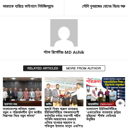
ভারতকে হারিয়ে ফাইনালে নিউজিল্যান্ড
সৌদি যুবরাজের বোনের বিচার শুরু
স্টাফ রিপোর্টারঃ MD Ashik
RELATED ARTICLES
MORE FROM AUTHOR
ক্যাম্পাস খবর
জাতীয়
আন্তর্জাতিক
বাংলাদেশের ভবিষ্যৎ সুরক্ষা:
জুলাই বিপ্লব স্মরণে মানারাত
বাংলাদেশ ইউনিভার্সিটিতে
নতুন ও পরিবর্তনশীল যুগে জাতীয়
ইউনিভার্সিটিতে পক্ষকালব্যাপী
‘একাডেমিক গবেষণায় কৃত্রিম
নিরাপত্তা নিয়ে নতুন ভাবনা”
কর্মসূচির বর্ণাঢ্য সমাপনী শহীদ
বুদ্ধিমত্তা’ শীর্ষক সেমিনার
শাকিল-আহনাফের চেতনায়
অনুষ্ঠিত
এগিয়ে যাওয়ার আহবান ড.
শফিকুল ইসলাম মাসুদ এমপি’র