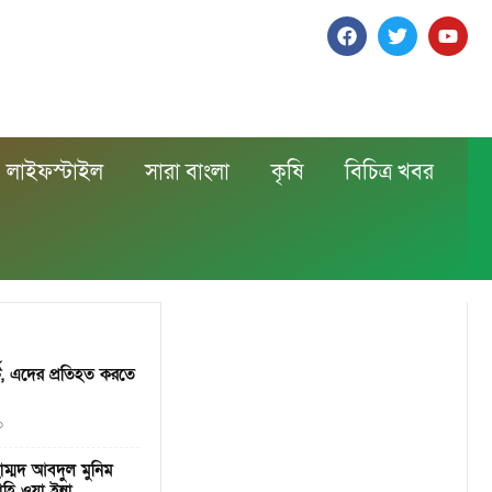
লাইফস্টাইল
সারা বাংলা
কৃষি
বিচিত্র খবর
টি, এদের প্রতিহত করতে
৩
াম্মদ আবদুল মুনিম
ি ওয়া ইন্না...