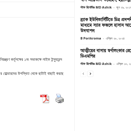
স্টাফ রিপোর্টারঃ MD Ashik
-
জুন ২৯, ২০১
ব্র্যাক ইউনিভার্সিটিতে চিত্র প্রদ
মাধ্যমে স্যার ফজলে হাসান আ
উদযাপন
B Porikroma
-
এপ্রিল ২৮, ২০২৪
আত্মীয়ের বাসায় স্বর্ণালংকার রে
ডিএমপির
ত্রণ কর্তৃপক্ষের ১নং সভাকক্ষে লাইফ ইন্স্যুরেন্স
স্টাফ রিপোর্টারঃ MD Ashik
-
এপ্রিল ১৮, 
েয়ার হোল্ডারদের উপস্থিত থেকে ছাটাই বাছাই করছে