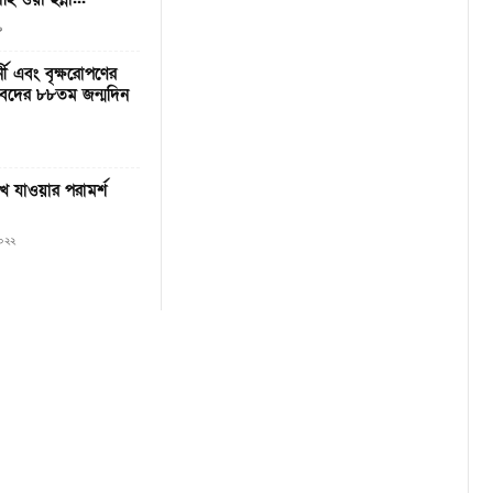
৯
শর্নী এবং বৃক্ষরোপণের
বেদের ৮৮তম জন্মদিন
খে যাওয়ার পরামর্শ
২০২২