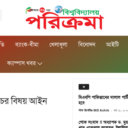
ীতি
ব্যাংক-বীমা
খেলাধূলা
বিনোদন
আইটি
ক্যাম্পাস খবর
জ
বিএনপি পাকিস্তানের দালাল পার্
খরচের বিষয় আইন
হবে
স্টাফ রিপোর্টারঃ MD Ashik
-
মার্চ ২৫, ২০২
শোক সংবাদ !! অধ্যাপক ড. মুহ
খান এন্তেকাল করেছেন, ইন্নালিল্লাহ