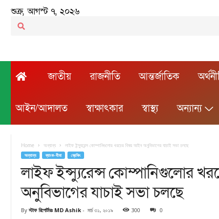
শুক্র, আগস্ট ৭, ২০২৬
জাতীয়
রাজনীতি
আন্তর্জাতিক
অর্থন
আইন/আদালত
স্বাক্ষাৎকার
স্বাস্থ্য
অন্যান্য
Home
অন্যান্য
লাইফ ইন্স্যুরেন্স কোম্পানিগুলোর খরচের বিষয় আইন অনুবিভাগের যাচাই সভা চলছে
অন্যান্য
ব্যাংক-বীমা
ব্রেকিং
লাইফ ইন্স্যুরেন্স কোম্পানিগুলোর 
অনুবিভাগের যাচাই সভা চলছে
By
স্টাফ রিপোর্টারঃ MD Ashik
-
মার্চ ৩১, ২০১৯
300
0