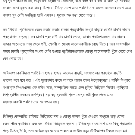
শুধু গৃহ পরিচারিকা নয়, বৈদ্যুতিক যন্ত্রাংশের মেকানিক, বাসা বদল করার কর্মী ও যানবাহন সরবরাহ
সেবাও সাথে যুক্ত করা যায়। বিশ্বের বিভিন্ন দেশে এমন প্রতিষ্ঠান থাকলেও আমাদের দেশে এমন
ব্যবসা খুব বেশি জনপ্রিয় হয়নি এখনও। সুতরাং শুরু করা যেতে পারে।
জব মিডিয়া: প্রতিনিয়ত যেমন হাজার হাজার চাকরি প্রত্যাশীর সংখ্যা বাড়ছে তেমনি চাকরি দাতার
প্রত্যাশাও বাড়ছে। সব চাকরি প্রত্যাশী চায় চাকরি পেতে, আবার প্রতিষ্ঠানগুলো চায় হাজার
হাজার আবেদনের মধ্য থেকে গুণী, মেধাবী ও যোগ্য আবেদনকারীকে বেছে নিতে। তবে সমসাময়িক
সময়ে চাকরি প্রত্যাশীর সংখ্যা বেশি হওয়ায় প্রতিষ্ঠানগুলোকে যোগ্য আবেদনকারী খুঁজে পেতে বেশ
বেগ পেতে হয়।
অধিকাংশ চাকরিদাতা প্রতিষ্ঠান হাজার হাজার আবেদন বাছাই, সাংক্ষাতকার গ্রহণকে বাড়তি
ঝামেলা বলে মনে করে। এই সুযোগটাই কাজে লাগাতে পারেন তরুণ উদ্যোক্তারা। মার্কিন বিখ্যাত
গণমাধ্যম সিএনএনের এক জরিপ মতে, সাম্প্রতিক সময়ে এমন চুক্তি ভিত্তিক নিয়োগ প্রক্রিয়া
বিশ্বব্যাপীর সবচেয়ে জনপ্রিয়। বড় বড় ব্যবসায়ী গ্রুপ যোগ্য কর্মী খুঁজে পেতে এমন
মধ্যস্থতাকারী প্রতিষ্ঠানের শরণাপন্ন হয়।
বিভিন্ন কোম্পানির চাহিদার ভিত্তিতে দক্ষ ও যোগ্য জনবল খুঁজে দেওয়ার মাধ্যমে গড়ে তোলা
যেতে পারে ক্যারিয়ার এবং জব মিডিয়া ভিত্তিক ব্যবসা। ইতিমধ্যে বাংলাদেশে এমন কিছু প্রতিষ্ঠান
গড়ে উঠেছে বৈকি, তবে অভিনবত্ব আনতে পারলে এ জাতীয় নতুন স্টার্টআপের উজ্জল সম্ভাবনা