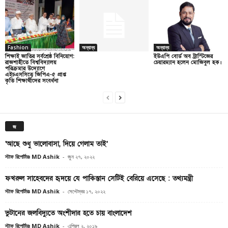
Fashion
অন্যান্য
অন্যান্য
শিক্ষাই জাতির সর্বশ্রেষ্ঠ বিনিয়োগ:
ইউএপি বোর্ড অব ট্রাস্টিজের
রাজশাহীতে বিশ্ববিদ্যালয়
চেয়ারম্যান হলেন মোজিবুল হক।
পরিক্রমার উদ্যোগে
এইচএসসিতে জিপিএ-৫ প্রাপ্ত
কৃতি শিক্ষার্থীদের সংবর্ধনা
জ
‘আছে শুধু ভালোবাসা, দিয়ে গেলাম তাই’
স্টাফ রিপোর্টারঃ MD Ashik
-
জুন ২৭, ২০২২
ফখরুল সাহেবদের হৃদয়ে যে পাকিস্তান সেটিই বেরিয়ে এসেছে : তথ্যমন্ত্রী
স্টাফ রিপোর্টারঃ MD Ashik
-
সেপ্টেম্বর ১৭, ২০২২
ভুটানের জলবিদ্যুতে অংশীদার হতে চায় বাংলাদেশ
স্টাফ রিপোর্টারঃ MD Ashik
-
এপ্রিল ২, ২০১৯