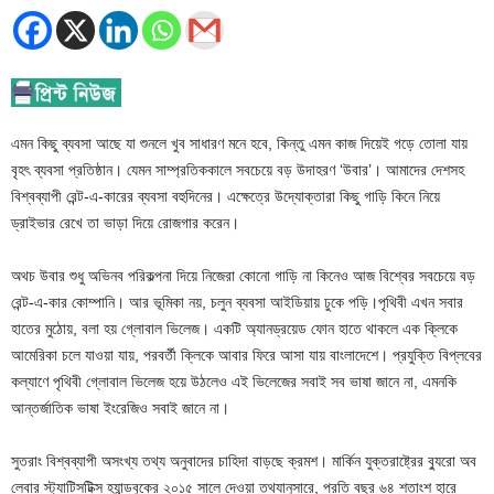
এমন কিছু ব্যবসা আছে যা শুনলে খুব সাধারণ মনে হবে, কিন্তু এমন কাজ দিয়েই গড়ে তোলা যায়
বৃহৎ ব্যবসা প্রতিষ্ঠান। যেমন সাম্প্রতিককালে সবচেয়ে বড় উদাহরণ ‘উবার’। আমাদের দেশসহ
বিশ্বব্যাপী রেন্ট-এ-কারের ব্যবসা বহুদিনের। এক্ষেত্রে উদ্যোক্তারা কিছু গাড়ি কিনে নিয়ে
ড্রাইভার রেখে তা ভাড়া দিয়ে রোজগার করেন।
অথচ উবার শুধু অভিনব পরিকল্পনা দিয়ে নিজেরা কোনো গাড়ি না কিনেও আজ বিশ্বের সবচেয়ে বড়
রেন্ট-এ-কার কোম্পানি। আর ভূমিকা নয়, চলুন ব্যবসা আইডিয়ায় ঢুকে পড়ি।পৃথিবী এখন সবার
হাতের মুঠোয়, বলা হয় গ্লোবাল ভিলেজ। একটি অ্যানড্রয়েড ফোন হাতে থাকলে এক ক্লিকে
আমেরিকা চলে যাওয়া যায়, পরবর্তী ক্লিকে আবার ফিরে আসা যায় বাংলাদেশে। প্রযুক্তি বিপ্লবের
কল্যাণে পৃথিবী গ্লোবাল ভিলেজ হয়ে উঠলেও এই ভিলেজের সবাই সব ভাষা জানে না, এমনকি
আন্তর্জাতিক ভাষা ইংরেজিও সবাই জানে না।
সুতরাং বিশ্বব্যাপী অসংখ্য তথ্য অনুবাদের চাহিদা বাড়ছে ক্রমশ। মার্কিন যুক্তরাষ্ট্রের ব্যুরো অব
লেবার স্ট্যাটিসটিক্স হ্যান্ডবুকের ২০১৫ সালে দেওয়া তথ্যানুসারে, প্রতি বছর ৬৪ শতাংশ হারে