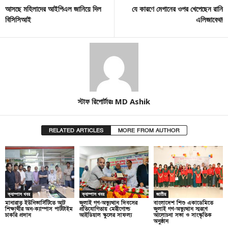
আসছে মহিলাদের আইপিএল জানিয়ে দিল
যে কারণে মেগানের ওপর খেপেছেন রানি
বিসিসিআই
এলিজাবেথ!
স্টাফ রিপোর্টারঃ MD Ashik
RELATED ARTICLES
MORE FROM AUTHOR
ক্যাম্পাস খবর
ক্যাম্পাস খবর
জাতীয়
মানারাত ইউনিভার্সিটিতে আট
জুলাই গণ-অভ্যুত্থান দিবসের
বাংলাদেশ শিশু একাডেমিতে
শিক্ষার্থীর অন-ক্যাম্পাস পার্টটাইম
প্রতিযোগিতায় মেরীগোল্ড
জুলাই গণ-অভ্যুত্থান স্মরণে
চাকরি প্রদান
আইডিয়াল স্কুলের সাফল্য
আলোচনা সভা ও সাংস্কৃতিক
অনুষ্ঠান