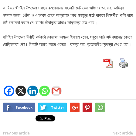
এ বিষয়ে ঘ্টাাইল উপজেলা স্বাস্থ্য কমপ্লেক্সের সহকারী মেডিকেল অফিসার ডা. মো. আমিনুল
ইসলাম বলেন, খোঁড়া ও এনথাক্সে রোগে আক্রান্ত গরুর মলমূত্র মাঠে থাকলে শিক্ষার্থীরা খালি পায়ে
মাঠ চলাফেরা করলে সে রোগের জীবানুতে তারাও আক্রান্ত হতে পারে।
ঘাটাইল উপজেলা নির্বাহী কর্মকর্তা মোহাম্মদ কামরুল ইসলাম বলেন, স্কুলে মাঠে হাট বসানোর কোনো
যৌক্তিকতা নেই। বিষয়টি আমার নজরে এসেছে। তদন্ত করে প্রয়োজনীয় ব্যবস্থা নেওয়া হবে।
Facebook
Twitter
Previous article
Next article