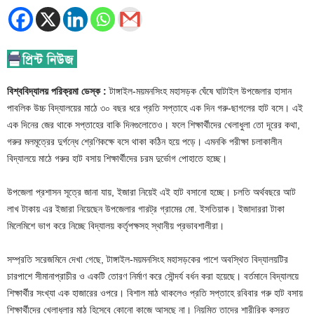
বিশ্ববিদ্যালয় পরিক্রমা ডেস্ক :
টাঙ্গাইল-ময়মনসিংহ মহাসড়ক ঘেঁষে ঘাটাইল উপজেলার হাসান
পাবলিক উচ্চ বিদ্যালয়ের মাঠে ৩০ বছর ধরে প্রতি সপ্তাহে এক দিন গরু-ছাগলের হাট বসে। এই
এক দিনের জের থাকে সপ্তাহের বাকি দিনগুলোতেও। ফলে শিক্ষার্থীদের খেলাধুলা তো দূরের কথা,
গরুর মলমূত্রের দুর্গন্ধে শ্রেণিকক্ষে বসে থাকা কঠিন হয়ে পড়ে। এমনকি পরীক্ষা চলাকালীন
বিদ্যালয়ে মাঠে গরুর হাট বসায় শিক্ষার্থীদের চরম দুর্ভোগ পোহাতে হচ্ছে।
উপজেলা প্রশাসন সূত্রে জানা যায়, ইজারা নিয়েই এই হাট বসানো হচ্ছে। চলতি অর্থবছরে আট
লাখ টাকায় এর ইজারা নিয়েছেন উপজেলার গারট্র গ্রামের মো. ইসতিয়াক। ইজাদাররা টাকা
মিলেমিশে ভাগ করে নিচ্ছে বিদ্যালয় কর্তৃপক্ষসহ স্থানীয় প্রভাবশালীরা।
সম্প্রতি সরেজমিনে দেখা গেছে, টাঙ্গাইল-ময়মনসিংহ মহাসড়কের পাশে অবস্থিত বিদ্যালয়টির
চারপাশে সীমানাপ্রাচীর ও একটি তোরণ নির্মাণ করে সৌন্দর্য বর্ধন করা হয়েছে। বর্তমানে বিদ্যালয়ে
শিক্ষার্থীর সংখ্যা এক হাজারের ওপরে। বিশাল মাঠ থাকলেও প্রতি সপ্তাহে রবিবার গরু হাট বসায়
শিক্ষার্থীদের খেলাধুলার মাঠ হিসেবে কোনো কাজে আসছে না। নিয়মিত তাদের শারীরিক কসরত