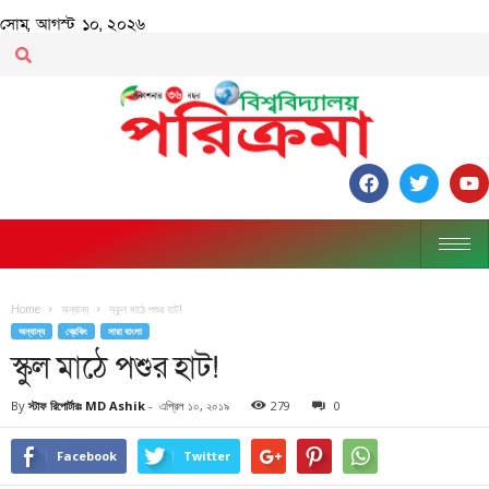
সোম, আগস্ট ১০, ২০২৬
Home
অন্যান্য
স্কুল মাঠে পশুর হাট!
অন্যান্য
ব্রেকিং
সারা বাংলা
স্কুল মাঠে পশুর হাট!
By
স্টাফ রিপোর্টারঃ MD Ashik
-
এপ্রিল ১০, ২০১৯
279
0
Facebook
Twitter