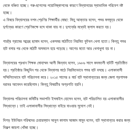
থেকে বঞ্চিত হচ্ছে। গরু-ছাগলের পয়োনিষ্কাশনের কারণে বিদ্যালয়ের স্বাভাবিক পরিবেশ নষ্ট
হচ্ছে।
এ বিষয়ে বিদ্যালয়ের দশম শ্রেণির শিক্ষার্থীর মোছা: মিতু আক্তার বলেন, পশুর মলমূত্র থেকে
দুর্গন্ধের কারণে শ্রেণিকক্ষে বসে থাকা যায় না। দুগর্ন্ধের মধ্যেই ক্লাস করতে হয়।
গারট্র গ্রামের আব্দুছ ছামাদ বলেন, একসময় মাঠটিতে নিয়মিত ফুটবল খেলা হতো। কিন্তু পশুর
হাট বসার পর থেকে মাঠটি অসমতল হয়ে পড়েছে। আগের মতো আর খেলাধুলা হয় না।
বিদ্যালয়ের প্রধান শিক্ষক মোহাম্মদ আলী জিন্নাহ বলেন, ১৯৮৬ সালে কদমতলী হাটটি প্রতিষ্ঠিত
হয়। প্রতিষ্ঠার কিছুদিন পর থেকে বিদ্যালয় মাঠে নিয়মিতভাবে পশুর হাট বসছে। এলাকাবাসী
সম্মিলিতভাবে হাট পরিচালনা করে। ২০১৫ সালের ৪ মার্চ হাট স্থানান্তরের জন্য জেলা প্রশাসক
বরাবর আবেদন করেছিলাম। কিন্তু বিষয়টির অগ্রগতি হয়নি।
বিদ্যালয় পরিচালনা কমিটির সভাপতি ইসমাইল হোসেন বলেন, হাট পরিচালিত হয় এলাকাবাসীর
সিদ্ধান্তে। তাই এলাকাবাসীর সিদ্ধান্তে বাইরে যাওয়ায় সুযোগ নেই।
দিগড় ইউনিয়ন পরিষদের চেয়ারম্যান আবুল কালাম আজাদ মামুন বলেন, হাট স্থানান্তর করার জন্য
বিকল্প জায়গা খোঁজা হচ্ছে।