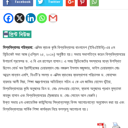
Facebook
Twitter
বিশ্ববিদ্যালয় পরিক্রমা:
এক্সিম ব্যাংক কৃষি বিশ্ববিদ্যালয় বাংলাদেশ (ইবিএইউবি)-এর ৫ম
সিন্ডিকেট সভা আজ (এপ্রিল ২৫, ২০১৯) অনুষ্ঠিত হয়। সভায় সভাপতিত্ব করেন বিশ্ববিদ্যালয়ের
উপাচার্য প্রফেসর ড. এ বি এম রাশেদুল হাসান। এ সময় সিন্ডিকেটের সদস্যদের মধ্যে উপস্থিত
ছিলেন বোর্ড অব ট্রাস্ট্রিজের চেয়ারম্যান মোঃ নজরুল ইসলাম মজুমদার, ভাইস চেয়ারম্যান মোঃ
আব্দুল মান্নান এমপি, বিওটি’র সদস্য ও এক্সিম ব্যাংকের ব্যবস্থাপনা পরিচালক ড. মোহাম্মদ
হায়দার আলী মিয়া, শিক্ষা মন্ত্রণালয়ের অতিরিক্ত সচিব এ কে এম জাকির হোসেন ভূঁইয়া,
বিশ্ববিদ্যালয়ের কৃষি অনুষদের ডিন ড. মোঃ দেলওয়ার হোসেন, ব্যবসা অনুষদের প্রধান মুস্তাফা
মাহমুদ হাসান এবং বিশ্ববিদ্যালয়ের ট্রেজারার ড. মোঃ সোহেল আল বেরুনি।
উক্ত সভায় ৫ম একাডেমিক কাউন্সিলের সিদ্ধান্তসমূহ বিশদ আলোচনান্তে অনুমোদন করা হয় এবং
বিশ্ববিদ্যালয়ের সার্বিক শিক্ষা কার্যক্রম নিয়ে ফলপ্রসু আলোচনা হয়।