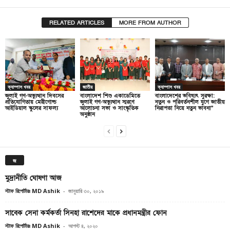
RELATED ARTICLES
MORE FROM AUTHOR
ক্যাম্পাস খবর
জাতীয়
ক্যাম্পাস খবর
জুলাই গণ-অভ্যুত্থান দিবসের
বাংলাদেশ শিশু একাডেমিতে
বাংলাদেশের ভবিষ্যৎ সুরক্ষা:
প্রতিযোগিতায় মেরীগোল্ড
জুলাই গণ-অভ্যুত্থান স্মরণে
নতুন ও পরিবর্তনশীল যুগে জাতীয়
আইডিয়াল স্কুলের সাফল্য
আলোচনা সভা ও সাংস্কৃতিক
নিরাপত্তা নিয়ে নতুন ভাবনা”
অনুষ্ঠান
জ
মুদ্রানীতি ঘোষণা আজ
স্টাফ রিপোর্টারঃ MD Ashik
-
জানুয়ারি ৩০, ২০১৯
সাবেক সেনা কর্মকর্তা সিনহা রাশেদের মাকে প্রধানমন্ত্রীর ফোন
স্টাফ রিপোর্টারঃ MD Ashik
-
আগস্ট ৪, ২০২০