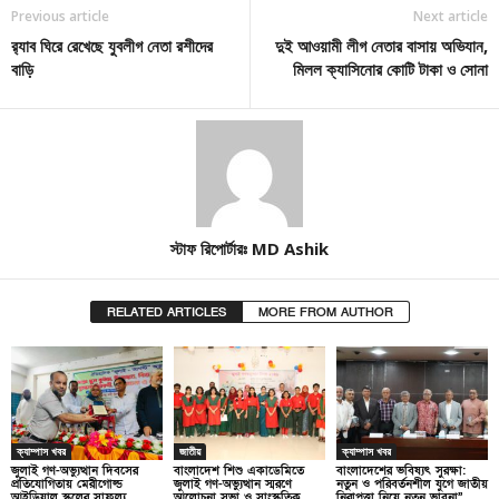
Previous article
Next article
র‌্যাব ঘিরে রেখেছে যুবলীগ নেতা রশীদের
দুই আওয়ামী লীগ নেতার বাসায় অভিযান,
বাড়ি
মিলল ক্যাসিনোর কোটি টাকা ও সোনা
স্টাফ রিপোর্টারঃ MD Ashik
RELATED ARTICLES
MORE FROM AUTHOR
ক্যাম্পাস খবর
জাতীয়
ক্যাম্পাস খবর
জুলাই গণ-অভ্যুত্থান দিবসের
বাংলাদেশ শিশু একাডেমিতে
বাংলাদেশের ভবিষ্যৎ সুরক্ষা:
প্রতিযোগিতায় মেরীগোল্ড
জুলাই গণ-অভ্যুত্থান স্মরণে
নতুন ও পরিবর্তনশীল যুগে জাতীয়
আইডিয়াল স্কুলের সাফল্য
আলোচনা সভা ও সাংস্কৃতিক
নিরাপত্তা নিয়ে নতুন ভাবনা”