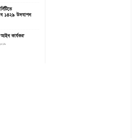
্সিটিতে
উৎসব ১৪২৯ উদযাপন
আইন কার্যকর’
 ২০১৯