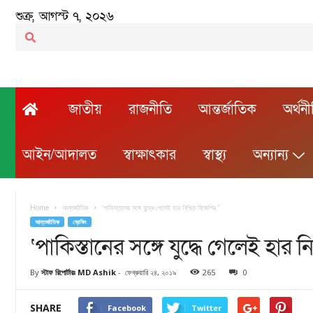
শুক্র, আগস্ট ৭, ২০২৬
জাতীয়
রাজনীতি
আন্তর্জাতিক
অর্থন
আইন/আদালত
স্বাক্ষাৎকার
স্বাস্থ্য
অন্যান্য
Home
আন্তর্জাতিক
‘পাকিস্তানের সঙ্গে যুদ্ধে গেলেই হার নিশ্চিত বিজেপির ’
আন্তর্জাতিক
ব্রেকিং
‘পাকিস্তানের সঙ্গে যুদ্ধে গেলেই হার ন
By
স্টাফ রিপোর্টারঃ MD Ashik
-
ফেব্রুয়ারি ২৪, ২০১৯
265
0
SHARE
Facebook
Twitter