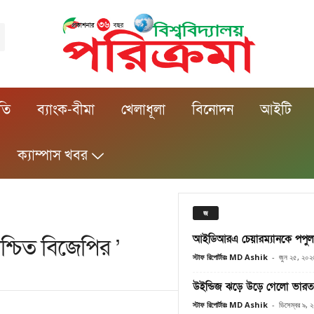
ীতি
ব্যাংক-বীমা
খেলাধূলা
বিনোদন
আইটি
ক্যাম্পাস খবর
জ
আইডিআরএ চেয়ারম্যানকে পপুলা
িশ্চিত বিজেপির ’
স্টাফ রিপোর্টারঃ MD Ashik
-
জুন ২৫, ২০২
উইন্ডিজ ঝড়ে উড়ে গেলো ভারত
স্টাফ রিপোর্টারঃ MD Ashik
-
ডিসেম্বর ৯, 