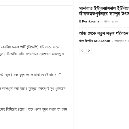
মানারাত ইন্টারন্যাশনাল ইউনিভার
জাঁকজমকপূর্ণভাবে ফাল্গুন 
B Porikroma
-
মার্চ ৪, ২০২৩
আজ থেকে নতুন সড়ক পরিবহন 
স্টাফ রিপোর্টারঃ MD Ashik
-
নভেম্বর ১৭,
ন, ভারতীয় জনতা পার্টি (বিজেপি) যদি ভেবে থাকে
 ভুল। বিজেপির কট্টর সমালোচক ন্যাশনাল কনফারেন্স
েটা ভুল। বরং যুদ্ধ করলে তারা ভোটে হারবে।’’
ে আশঙ্কা করা হচ্ছ। যুদ্ধের বিরুদ্ধেই মুখ খুলেছেন
া সেই তিমিরেই রয়েছ। তবে এবার যুদ্ধ বাধলে তা চরম