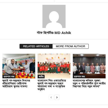
স্টাফ রিপোর্টারঃ MD Ashik
RELATED ARTICLES
MORE FROM AUTHOR
ক্যাম্পাস খবর
জাতীয়
ক্যাম্পাস খবর
জুলাই গণ-অভ্যুত্থান দিবসের
বাংলাদেশ শিশু একাডেমিতে
বাংলাদেশের ভবিষ্যৎ সুরক্ষা:
প্রতিযোগিতায় মেরীগোল্ড
জুলাই গণ-অভ্যুত্থান স্মরণে
নতুন ও পরিবর্তনশীল যুগে জাতীয়
আইডিয়াল স্কুলের সাফল্য
আলোচনা সভা ও সাংস্কৃতিক
নিরাপত্তা নিয়ে নতুন ভাবনা”
অনুষ্ঠান