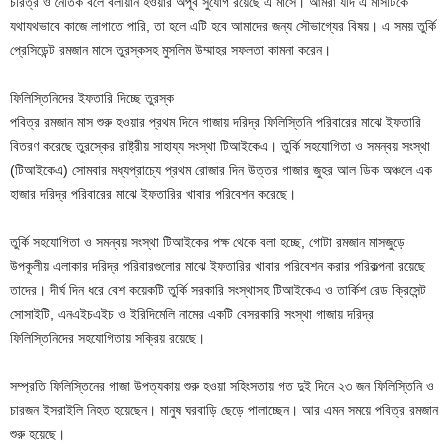
চরিত্র ও নৈতিক বলে বলীয়ান হওয়ার অপূর্ব সুযোগ রয়েছে এ মাসে। আমরা যদি এ মাসটিকে
যথাযথভাবে কাজে লাগাতে পারি, তা হলে এটি হবে আমাদের জন্য সৌভাগ্যের বিষয়। এ সময় তুর্কি
প্রেসিডেন্ট রমজান মাসে তুরস্কসহ মুসলিম উম্মাহর সফলতা কামনা করেন।
ফিলিস্তিনিদের ইফতারি দিচ্ছে তুরস্ক
পবিত্র রমজান মাস শুরু হওয়ার প্রথম দিনে গাজায় দরিদ্র ফিলিস্তিনি পরিবারের মাঝে ইফতারি
বিতরণ করেছে তুরস্কের রাষ্ট্রীয় সাহায্য সংস্থা টিআইকেএ। তুর্কি সহযোগিতা ও সমন্বয় সংস্থা
(টিআইকেএ) সোমবার মধ্যপ্রাচ্যে প্রথম রোজার দিন উত্তর গাজার জুহর আল ডিক অঞ্চলে এক
হাজার দরিদ্র পরিবারের মাঝে ইফতারির খাবার পরিবেশন করেছে।
তুর্কি সহযোগিতা ও সমন্বয় সংস্থা টিআইকের পক্ষ থেকে বলা হচ্ছে, গোটা রমজান মাসজুড়ে
উপকূলীয় এলাকার দরিদ্র পরিবারগুলোর মাঝে ইফতারির খাবার পরিবেশন করার পরিকল্পনা রয়েছে
তাদের। দীর্ঘ দিন ধরে বেশ কয়েকটি তুর্কি সরকারি সংস্থাসহ টিআইকেএ ও তার্কিশ রেড ক্রিসেন্ট
সোসাইটি, এনএইচএইচ ও ইরিদিমেলি নামের একটি বেসরকারি সংস্থা গাজায় দরিদ্র
ফিলিস্তিনিদের সহযোগিতায় সক্রিয় রয়েছে।
সম্প্রতি ফিলিস্তিনের গাজা উপত্যকায় শুরু হওয়া সহিংসতায় গত দুই দিনে ২৩ জন ফিলিস্তিনি ও
চারজন ইসরাইলি নিহত হয়েছেন। মানুষ ঘরবাড়ি ছেড়ে পালাচ্ছেন। আর এমন সময়ে পবিত্র রমজান
শুরু হয়েছে।